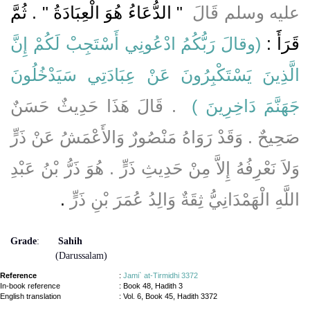
عليه وسلم قَالَ ‏
"‏ الدُّعَاءُ هُوَ الْعِبَادَةُ ‏"‏ ‏.‏ ثُمَّ
قَرَأََ ‏:‏ ‏‏
(‏وقالَ رَبُّكُمُ ادْعُونِي أَسْتَجِبْ لَكُمْ إِنَّ
الَّذِينَ يَسْتَكْبِرُونَ عَنْ عِبَادَتِي سَيَدْخُلُونَ
جَهَنَّمَ دَاخِرِينَ ‏)
‏ ‏
.‏ قَالَ هَذَا حَدِيثٌ حَسَنٌ
صَحِيحٌ ‏.‏ وَقَدْ رَوَاهُ مَنْصُورٌ وَالأَعْمَشُ عَنْ ذَرٍّ
وَلاَ نَعْرِفُهُ إِلاَّ مِنْ حَدِيثِ ذَرٍّ ‏.‏ هُوَ ذَرُّ بْنُ عَبْدِ
اللَّهِ الْهَمْدَانِيُّ ثِقَةٌ وَالِدُ عُمَرَ بْنِ ذَرٍّ
‏.‏
Grade
:
Sahih
(Darussalam)
Reference
:
Jami` at-Tirmidhi 3372
In-book reference
: Book 48, Hadith 3
English translation
:
Vol. 6, Book 45, Hadith 3372