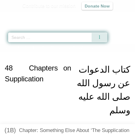
Contribute to our mission
Donate Now
Qur'an
|
Sunnah
|
Prayer Times
|
Audio
Home
»
Jami` at-Tirmidhi
»
Chapters on Supplication
» Hadith 3372
48
Chapters on
كتاب الدعوات
Supplication
عن رسول الله
صلى الله عليه
وسلم
(1B)
Chapter: Something Else About ‘The Supplication