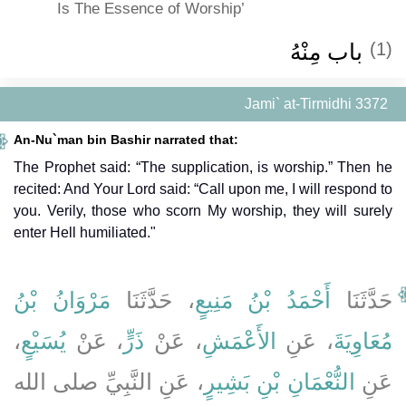
Is The Essence of Worship’
باب مِنْهُ
(1)
Jami` at-Tirmidhi 3372
An-Nu`man bin Bashir narrated that:
The Prophet said: “The supplication, is worship.” Then he
recited: And Your Lord said: “Call upon me, I will respond to
you. Verily, those who scorn My worship, they will surely
enter Hell humiliated."
حَدَّثَنَا
أَحْمَدُ بْنُ مَنِيعٍ
، حَدَّثَنَا
مَرْوَانُ بْنُ
،
يُسَيْعٍ
، عَنْ
ذَرٍّ
، عَنْ
الأَعْمَشِ
، عَنِ
مُعَاوِيَةَ
عَنِ
النُّعْمَانِ بْنِ بَشِيرٍ
، عَنِ النَّبِيِّ صلى الله