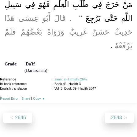
مَنْ خَرَجَ فِي طَلَبِ الْعِلْمِ فَهُوَ فِي سَبِيلِ
اللَّهِ حَتَّى يَرْجِعَ ‏"
‏ ‏.‏ قَالَ أَبُو عِيسَى هَذَا
حَدِيثٌ حَسَنٌ غَرِيبٌ وَرَوَاهُ بَعْضُهُمْ فَلَمْ
يَرْفَعْهُ
‏.‏
Grade
:
Da'if
(Darussalam)
Reference
:
Jami` at-Tirmidhi 2647
In-book reference
: Book 41, Hadith 3
English translation
:
Vol. 5, Book 39, Hadith 2647
Report Error
|
Share
|
Copy
▼
2646
2648
About
|
News
|
Support
|
Developers
|
Contact
|
Donate