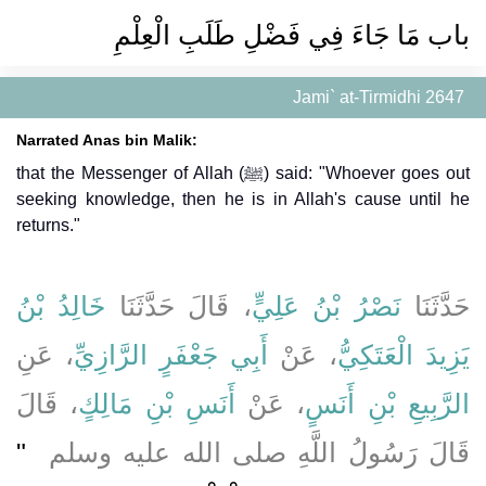
باب مَا جَاءَ فِي فَضْلِ طَلَبِ الْعِلْمِ ‏
Jami` at-Tirmidhi 2647
Narrated Anas bin Malik:
that the Messenger of Allah (ﷺ) said: "Whoever goes out
seeking knowledge, then he is in Allah's cause until he
returns."
حَدَّثَنَا
نَصْرُ بْنُ عَلِيٍّ
، قَالَ حَدَّثَنَا
خَالِدُ بْنُ
يَزِيدَ الْعَتَكِيُّ
، عَنْ
أَبِي جَعْفَرٍ الرَّازِيِّ
، عَنِ
الرَّبِيعِ بْنِ أَنَسٍ
، عَنْ
أَنَسِ بْنِ مَالِكٍ
، قَالَ
قَالَ رَسُولُ اللَّهِ صلى الله عليه وسلم ‏
"‏