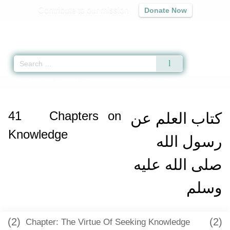
Contribute to our mission
Donate Now
Qur'an
|
Sunnah
|
Prayer Times
|
Audio
Home
»
Jami` at-Tirmidhi
»
Chapters on Knowledge
» Hadith 2647
41
Chapters on
كتاب العلم عن
Knowledge
رسول الله
صلى الله عليه
وسلم
(2)
(2)
Chapter: The Virtue Of Seeking Knowledge