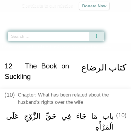
Contribute to our mission
Donate Now
Qur'an
|
Sunnah
|
Prayer Times
|
Audio
Home
»
Jami` at-Tirmidhi
»
The Book on Suckling
» Hadith 1161
12
The Book on
كتاب الرضاع
Suckling
(10)
Chapter: What has been related about the
husband's rights over the wife
باب مَا جَاءَ فِي حَقِّ الزَّوْجِ عَلَى
(10)
الْمَرْأَةِ