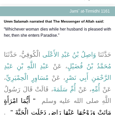
Jami` at-Tirmidhi 1161
Umm Salamah narrated that The Messenger of Allah said:
“Whichever woman dies while her husband is pleased with
her, then she enters Paradise.”
حَدَّثَنَا
وَاصِلُ بْنُ عَبْدِ الأَعْلَى
الْكُوفِيُّ، حَدَّثَنَا
مُحَمَّدُ بْنُ فُضَيْلٍ
، عَنْ
عَبْدِ اللَّهِ بْنِ عَبْدِ
،
مُسَاوِرٍ الْحِمْيَرِيِّ
، عَنْ
الرَّحْمَنِ أَبِي نَصْرٍ
عَنْ
أُمِّهِ
، عَنْ
أُمِّ سَلَمَةَ
، قَالَتْ قَالَ رَسُولُ
اللَّهِ صلى الله عليه وسلم ‏
"‏ أَيُّمَا امْرَأَةٍ
مَاتَتْ وَزَوْجُهَا عَنْهَا رَاضٍ دَخَلَتِ الْجَنَّةَ ‏"
‏ ‏.‏