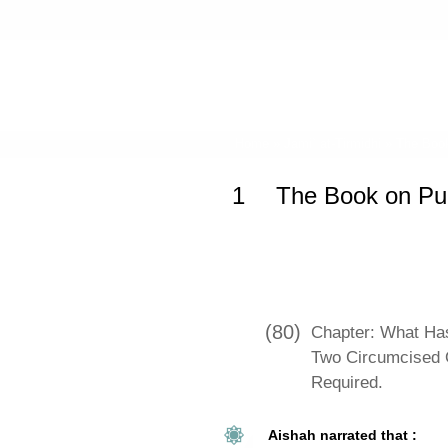
Home
»
Jami` at-Tirmidhi
»
The Book
1
The Book on Pur
(80)
Chapter: What Ha
Two Circumcised 
Required.
Aishah narrated that :