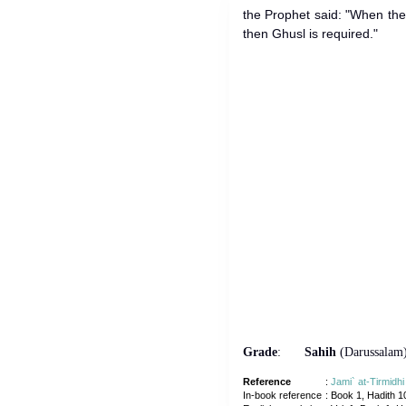
the Prophet said: "When th
then Ghusl is required."
Grade
:
Sahih
(Darussalam
Reference
:
Jami` at-Tirmidhi
In-book reference
: Book 1, Hadith 1