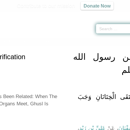
Contribute to our mission
Donate Now
 on Purification
» Hadith 109
ن رسول الله
ification
لم
قَى الْخِتَانَانِ وَجَبَ
s Been Related: When The
Organs Meet, Ghusl Is
ْيَانَ
، عَنْ
عَلِيِّ بْنِ زَيْدٍ
،