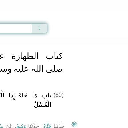
Qur'an
|
Sunnah
|
Prayer Times
|
Audio
كتاب الطهارة ع
صلى الله عليه وس
(80)
باب مَا جَاءَ إِذَا الْتَ
الْغُسْلُ
حَدَّثَنَا
هَنَّادٌ
، حَدَّثَنَا
وَكِيعٌ
، عَنْ
سُف