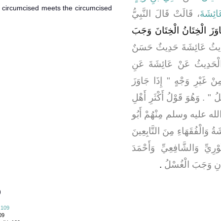
e circumcised meets the circumcised
ائِشَةَ
، قَالَتْ قَالَ النَّبِيُّ
َاوَزَ الْخِتَانُ الْخِتَانَ وَجَبَ
دِيثُ عَائِشَةَ حَدِيثٌ حَسَنٌ
الْحَدِيثُ عَنْ عَائِشَةَ عَنِ
يْرِ وَجْهٍ ‏"‏ إِذَا جَاوَزَ
"‏ ‏.‏ وَهُوَ قَوْلُ أَكْثَرِ أَهْلِ
 الله عليه وسلم مِنْهُمْ أَبُو
ةُ وَالْفُقَهَاءِ مِنَ التَّابِعِينَ
رِيِّ وَالشَّافِعِيِّ وَأَحْمَدَ
َانِ وَجَبَ الْغُسْلُ
‏.‏
)
 109
09