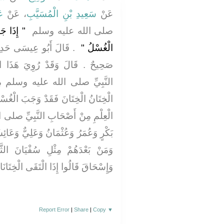
عَنْ
سَعِيدِ بْنِ الْمُسَيَّبِ
، عَنْ
عَ
صلى الله عليه وسلم ‏
"‏ إِذَا ج
الْغُسْلُ ‏"
‏ ‏.‏ قَالَ أَبُو عِيسَى حَ
صَحِيحٌ ‏.‏ قَالَ وَقَدْ رُوِيَ هَذَا 
النَّبِيِّ صلى الله عليه وسلم مِنْ غَ
الْخِتَانُ الْخِتَانَ فَقَدْ وَجَبَ الْغُسْلُ ‏
الْعِلْمِ مِنْ أَصْحَابِ النَّبِيِّ صلى
بَكْرٍ وَعُمَرُ وَعُثْمَانُ وَعَلِيٌّ وَعَائِشَ
وَمَنْ بَعْدَهُمْ مِثْلِ سُفْيَانَ الثَّوْ
وَإِسْحَاقَ قَالُوا إِذَا الْتَقَى الْخِتَان
Report Error
|
Share
|
Copy
▼