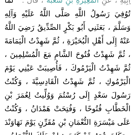
تُوُفِيَ رَسُولُ اللَّهِ صَلَّى اللَّهُ عَلَيْهِ وَآلِهِ
وَسَلَّمَ ، بَعَثَنِي أَبُو بَكْرٍ الصِّدِّيقُ رَضِيَ اللَّهُ
عَنْهُ إِلَى أَهْلِ الْبُحَيْرَةِ ، ثُمَّ شَهِدْتُ الْيَمَامَةَ
، ثُمَّ شَهِدْتُ فُتُوحَ الشَّامِ مَعَ الْمُسْلِمِينَ ،
ثُمَّ شَهِدْتُ الْيَرْمُوكَ ، فَأُصِيبَتْ عَيْنِي يَوْمَ
الْيَرْمُوكِ ، ثُمَّ شَهِدْتُ الْقَادِسِيَّةَ ، وَكُنْتُ
رَسُولَ سَعْدٍ إِلَى رُسْتُمَ وَوُلِّيتُ لِعُمَرَ بْنِ
الْخَطَّابِ فُتُوحًا ، وَفُتِحَتْ هَمْدَانُ ، وَكُنْتُ
عَلَى مَيْسَرَةِ النُّعْمَانِ بْنِ مُقَرِّنٍ يَوْمَ نَهَاوَنْدَ