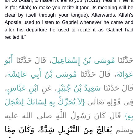
for Us (Allah) to make it clear to you' (75.19) means 'Then it
is (for Allah) to make you recite it (and its meaning will be
clear by itself through your tongue). Afterwards, Allah's
Apostle used to listen to Gabriel whenever he came and
after his departure he used to recite it as Gabriel had
recited it."
حَدَّثَنَا
مُوسَى بْنُ إِسْمَاعِيلَ
، قَالَ حَدَّثَنَا
أَبُو
،
مُوسَى بْنُ أَبِي عَائِشَةَ
، قَالَ حَدَّثَنَا
عَوَانَةَ
،
ابْنِ عَبَّاسٍ
، عَنِ
سَعِيدُ بْنُ جُبَيْرٍ
قَالَ حَدَّثَنَا
فِي قَوْلِهِ تَعَالَى ‏‏
{‏لاَ تُحَرِّكْ بِهِ لِسَانَكَ لِتَعْجَلَ
بِهِ‏}
‏ قَالَ كَانَ رَسُولُ اللَّهِ صلى الله عليه
وسلم
يُعَالِجُ مِنَ التَّنْزِيلِ شِدَّةً، وَكَانَ مِمَّا