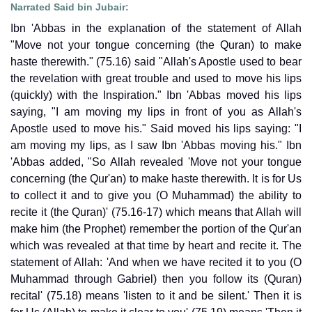
Narrated Said bin Jubair:
Ibn 'Abbas in the explanation of the statement of Allah
"Move not your tongue concerning (the Quran) to make
haste therewith." (75.16) said "Allah's Apostle used to bear
the revelation with great trouble and used to move his lips
(quickly) with the Inspiration." Ibn 'Abbas moved his lips
saying, "I am moving my lips in front of you as Allah's
Apostle used to move his." Said moved his lips saying: "I
am moving my lips, as I saw Ibn 'Abbas moving his." Ibn
'Abbas added, "So Allah revealed 'Move not your tongue
concerning (the Qur'an) to make haste therewith. It is for Us
to collect it and to give you (O Muhammad) the ability to
recite it (the Quran)' (75.16-17) which means that Allah will
make him (the Prophet) remember the portion of the Qur'an
which was revealed at that time by heart and recite it. The
statement of Allah: 'And when we have recited it to you (O
Muhammad through Gabriel) then you follow its (Quran)
recital' (75.18) means 'listen to it and be silent.' Then it is