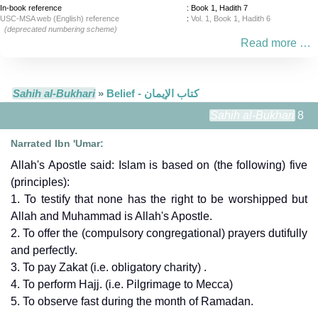
In-book reference
: Book 1, Hadith 7
USC-MSA web (English) reference
:
Vol. 1, Book 1, Hadith 6
(deprecated numbering scheme)
Read more …
Sahih al-Bukhari
»
Belief - كتاب الإيمان
Sahih al-Bukhari
8
Narrated Ibn 'Umar:
Allah's Apostle said: Islam is based on (the following) five
(principles):
1. To testify that none has the right to be worshipped but
Allah and Muhammad is Allah's Apostle.
2. To offer the (compulsory congregational) prayers dutifully
and perfectly.
3. To pay Zakat (i.e. obligatory charity) .
4. To perform Hajj. (i.e. Pilgrimage to Mecca)
5. To observe fast during the month of Ramadan.