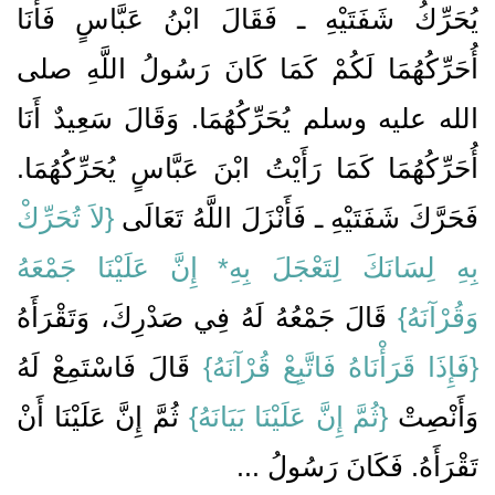
يُحَرِّكُ شَفَتَيْهِ ـ فَقَالَ ابْنُ عَبَّاسٍ فَأَنَا
أُحَرِّكُهُمَا لَكُمْ كَمَا كَانَ رَسُولُ اللَّهِ صلى
الله عليه وسلم يُحَرِّكُهُمَا‏.‏ وَقَالَ سَعِيدٌ أَنَا
أُحَرِّكُهُمَا كَمَا رَأَيْتُ ابْنَ عَبَّاسٍ يُحَرِّكُهُمَا‏.‏
فَحَرَّكَ شَفَتَيْهِ ـ فَأَنْزَلَ اللَّهُ تَعَالَى ‏
‏{‏لاَ تُحَرِّكْ
بِهِ لِسَانَكَ لِتَعْجَلَ بِهِ* إِنَّ عَلَيْنَا جَمْعَهُ
وَقُرْآنَهُ‏}‏
قَالَ جَمْعُهُ لَهُ فِي صَدْرِكَ، وَتَقْرَأَهُ
{‏فَإِذَا قَرَأْنَاهُ فَاتَّبِعْ قُرْآنَهُ‏}
‏ قَالَ فَاسْتَمِعْ لَهُ
وَأَنْصِتْ ‏‏
{‏ثُمَّ إِنَّ عَلَيْنَا بَيَانَهُ‏}
‏ ثُمَّ إِنَّ عَلَيْنَا أَنْ
تَقْرَأَهُ‏.‏ فَكَانَ رَسُولُ ...