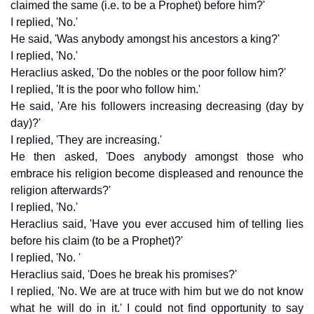
claimed the same (i.e. to be a Prophet) before him?'
I replied, 'No.'
He said, 'Was anybody amongst his ancestors a king?'
I replied, 'No.'
Heraclius asked, 'Do the nobles or the poor follow him?'
I replied, 'It is the poor who follow him.'
He said, 'Are his followers increasing decreasing (day by
day)?'
I replied, 'They are increasing.'
He then asked, 'Does anybody amongst those who
embrace his religion become displeased and renounce the
religion afterwards?'
I replied, 'No.'
Heraclius said, 'Have you ever accused him of telling lies
before his claim (to be a Prophet)?'
I replied, 'No. '
Heraclius said, 'Does he break his promises?'
I replied, 'No. We are at truce with him but we do not know
what he will do in it.' I could not find opportunity to say