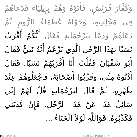
وَكُفَّارَ قُرَيْشٍ، فَأَتَوْهُ وَهُمْ بِإِيلِيَاءَ فَدَعَاهُمْ
فِي مَجْلِسِهِ، وَحَوْلَهُ عُظَمَاءُ الرُّومِ ثُمَّ
دَعَاهُمْ وَدَعَا بِتَرْجُمَانِهِ فَقَالَ
أَيُّكُمْ أَقْرَبُ
نَسَبًا بِهَذَا الرَّجُلِ الَّذِي يَزْعُمُ أَنَّهُ نَبِيٌّ فَقَالَ
أَبُو سُفْيَانَ فَقُلْتُ أَنَا أَقْرَبُهُمْ نَسَبًا‏.‏ فَقَالَ
أَدْنُوهُ مِنِّي، وَقَرِّبُوا أَصْحَابَهُ، فَاجْعَلُوهُمْ عِنْدَ
ظَهْرِهِ‏.‏ ثُمَّ قَالَ لِتَرْجُمَانِهِ قُلْ لَهُمْ إِنِّي
سَائِلٌ هَذَا عَنْ هَذَا الرَّجُلِ، فَإِنْ كَذَبَنِي
فَكَذِّبُوهُ‏.‏ فَوَاللَّهِ لَوْلاَ الْحَيَاءُ ...
Reference
:
Sahih al-Bukhari 7