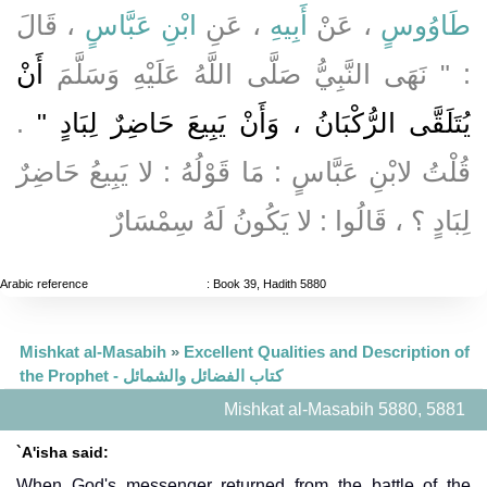
طَاوُوسٍ
، عَنْ
أَبِيهِ
، عَنِ
ابْنِ عَبَّاسٍ
، قَالَ
: " نَهَى النَّبِيُّ صَلَّى اللَّهُ عَلَيْهِ وَسَلَّمَ
أَنْ
.
يُتَلَقَّى الرُّكْبَانُ ، وَأَنْ يَبِيعَ حَاضِرٌ لِبَادٍ "
قُلْتُ لابْنِ عَبَّاسٍ : مَا قَوْلُهُ : لا يَبِيعُ حَاضِرٌ
لِبَادٍ ؟ ، قَالُوا : لا يَكُونُ لَهُ سِمْسَارٌ
Arabic reference
: Book 39, Hadith 5880
Mishkat al-Masabih
»
Excellent Qualities and Description of
the Prophet - كتاب الفضائل والشمائل
Mishkat al-Masabih 5880, 5881
`A'isha said:
When God's messenger returned from the battle of the