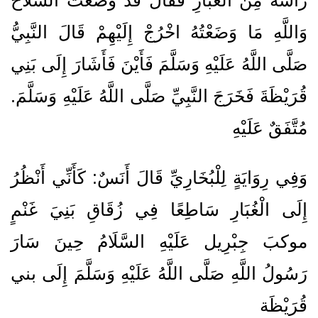
وَاللَّهِ مَا وَضَعْتُهُ اخْرُجْ إِلَيْهِمْ قَالَ النَّبِيُّ
صَلَّى اللَّهُ عَلَيْهِ وَسَلَّمَ فَأَيْنَ فَأَشَارَ إِلَى بَنِي
قُرَيْظَةَ فَخَرَجَ النَّبِيِّ صَلَّى اللَّهُ عَلَيْهِ وَسَلَّمَ.
مُتَّفَقٌ عَلَيْهِ
وَفِي رِوَايَةٍ لِلْبُخَارِيِّ قَالَ أَنَسٌ: كَأَنِّي أَنْظُرُ
إِلَى الْغُبَارِ سَاطِعًا فِي زُقَاقِ بَنِيَ غَنْمٍ
موكبَ جِبْرِيل عَلَيْهِ السَّلَامُ حِينَ سَارَ
رَسُولُ اللَّهِ صَلَّى اللَّهُ عَلَيْهِ وَسَلَّمَ إِلَى بني
قُرَيْظَة