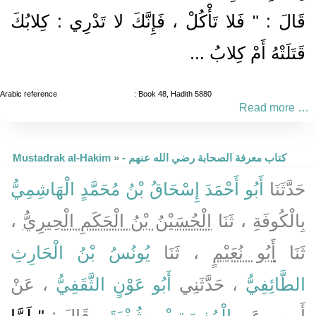
قَالَ : " فَلا تَأْكُلْ ، فَإِنَّكَ لا تَدْرِي : كِلابُكَ
قَتَلَتْهُ أَمْ كِلابُ ...
Arabic reference
: Book 48, Hadith 5880
Read more …
Mustadrak al-Hakim
»
- كتاب معرفة الصحابة رضي الله عنهم
حَدَّثَنَا
أَبُو أَحْمَدَ إِسْحَاقُ بْنُ مُحَمَّدٍ الْهَاشِمِيُّ
،
الْحُسَيْنُ بْنُ الْحَكَمِ الْحِيرِيُّ
بِالْكُوفَةِ ، ثَنَا
ثَنَا
أَبُو نُعَيْمٍ
، ثَنَا
يُونُسُ بْنُ الْحَارِثِ
الطَّائِفِيُّ
، حَدَّثَنِي
أَبُو عَوْنٍ الثَّقَفِيُّ
، عَنْ
أَبِيهِ
، عَنِ
الْمُغِيرَةِ بْنِ شُعْبَةَ
، قَالَ :
" لَمَّا