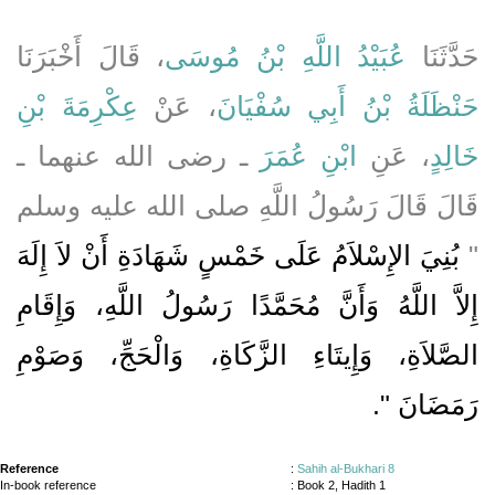
حَدَّثَنَا
عُبَيْدُ اللَّهِ بْنُ مُوسَى
، قَالَ أَخْبَرَنَا
حَنْظَلَةُ بْنُ أَبِي سُفْيَانَ
، عَنْ
عِكْرِمَةَ بْنِ
خَالِدٍ
، عَنِ
ابْنِ عُمَرَ
ـ رضى الله عنهما ـ
قَالَ قَالَ رَسُولُ اللَّهِ صلى الله عليه وسلم
‏"‏
بُنِيَ الإِسْلاَمُ عَلَى خَمْسٍ شَهَادَةِ أَنْ لاَ إِلَهَ
إِلاَّ اللَّهُ وَأَنَّ مُحَمَّدًا رَسُولُ اللَّهِ، وَإِقَامِ
الصَّلاَةِ، وَإِيتَاءِ الزَّكَاةِ، وَالْحَجِّ، وَصَوْمِ
رَمَضَانَ ‏"
‏‏.‏
Reference
:
Sahih al-Bukhari 8
In-book reference
: Book 2, Hadith 1