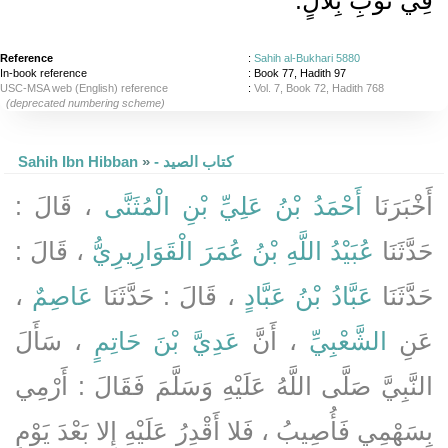
Reference
:
Sahih al-Bukhari 5880
In-book reference
: Book 77, Hadith 97
USC-MSA web (English) reference
:
Vol. 7, Book 72, Hadith 768
(deprecated numbering scheme)
Sahih Ibn Hibban
»
- كتاب الصيد
أَخْبَرَنَا
أَحْمَدُ بْنُ عَلِيِّ بْنِ الْمُثَنَّى
، قَالَ :
حَدَّثَنَا
عُبَيْدُ اللَّهِ بْنُ عُمَرَ الْقَوَارِيرِيُّ
، قَالَ :
،
عَاصِمٌ
، قَالَ : حَدَّثَنَا
عَبَّادُ بْنُ عَبَّادٍ
حَدَّثَنَا
عَنِ
الشَّعْبِيِّ
، أَنَّ
عَدِيَّ بْنَ حَاتِمٍ
، سَأَلَ
النَّبِيَّ صَلَّى اللَّهُ عَلَيْهِ وَسَلَّمَ فَقَالَ : أَرْمِي
بِسَهْمِي فَأُصِيبُ ، فَلا أَقْدِرُ عَلَيْهِ إِلا بَعْدَ يَوْمٍ