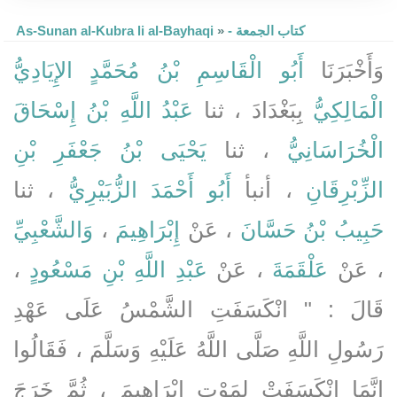
As-Sunan al-Kubra li al-Bayhaqi
»
- كتاب الجمعة
وَأَخْبَرَنَا
أَبُو الْقَاسِمِ بْنُ مُحَمَّدٍ الإِيَادِيُّ
الْمَالِكِيُّ
بِبَغْدَادَ ، ثنا
عَبْدُ اللَّهِ بْنُ إِسْحَاقَ
الْخُرَاسَانِيُّ
، ثنا
يَحْيَى بْنُ جَعْفَرِ بْنِ
الزِّبْرِقَانِ
، أنبأ
أَبُو أَحْمَدَ الزُّبَيْرِيُّ
، ثنا
وَالشَّعْبِيِّ
،
إِبْرَاهِيمَ
، عَنْ
حَبِيبُ بْنُ حَسَّانَ
،
عَبْدِ اللَّهِ بْنِ مَسْعُودٍ
، عَنْ
عَلْقَمَةَ
، عَنْ
قَالَ : " انْكَسَفَتِ الشَّمْسُ عَلَى عَهْدِ
رَسُولِ اللَّهِ صَلَّى اللَّهُ عَلَيْهِ وَسَلَّمَ ، فَقَالُوا
إِنَّمَا انْكَسَفَتْ لِمَوْتِ إِبْرَاهِيمَ ، ثُمَّ خَرَجَ