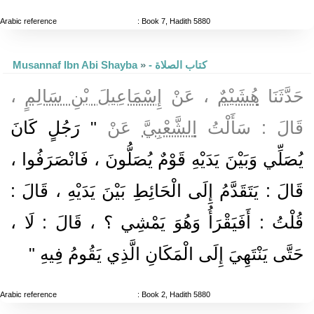
Arabic reference
: Book 7, Hadith 5880
Musannaf Ibn Abi Shayba
»
- كتاب الصلاة
،
إِسْمَاعِيلَ بْنِ سَالِمٍ
، عَنْ
هُشَيْمٌ
حَدَّثَنَا
قَالَ : سَأَلْتُ
الشَّعْبِيَّ
عَنْ
" رَجُلٍ كَانَ
يُصَلِّي وَبَيْنَ يَدَيْهِ قَوْمٌ يُصَلُّونَ ، فَانْصَرَفُوا ،
قَالَ : يَتَقَدَّمُ إِلَى الْحَائِطِ بَيْنَ يَدَيْهِ ، قَالَ :
قُلْتُ : أَفَيَقْرَأُ وَهُوَ يَمْشِي ؟ ، قَالَ : لَا ،
حَتَّى يَنْتَهِيَ إِلَى الْمَكَانِ الَّذِي يَقُومُ فِيهِ "
Arabic reference
: Book 2, Hadith 5880