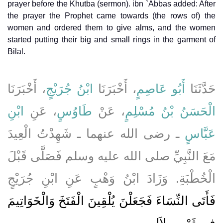
prayer before the Khutba (sermon). ibn `Abbas added: After
the prayer the Prophet came towards (the rows of) the
women and ordered them to give alms, and the women
started putting their big and small rings in the garment of
Bilal.
حَدَّثَنَا
أَبُو عَاصِمٍ
، أَخْبَرَنَا
ابْنُ جُرَيْجٍ
، أَخْبَرَنَا
الْحَسَنُ بْنُ مُسْلِمٍ
، عَنْ
طَاوُسٍ
، عَنِ
ابْنِ
عَبَّاسٍ
ـ رضى الله عنهما ـ شَهِدْتُ الْعِيدَ
مَعَ النَّبِيِّ صلى الله عليه وسلم فَصَلَّى قَبْلَ
الْخُطْبَةِ‏.‏ وَزَادَ ابْنُ وَهْبٍ عَنِ ابْنِ جُرَيْجٍ
فَأَتَى النِّسَاءَ فَجَعَلْنَ يُلْقِينَ الْفَتَخَ وَالْخَوَاتِيمَ
فِي ثَوْبِ بِلاَلٍ‏.‏