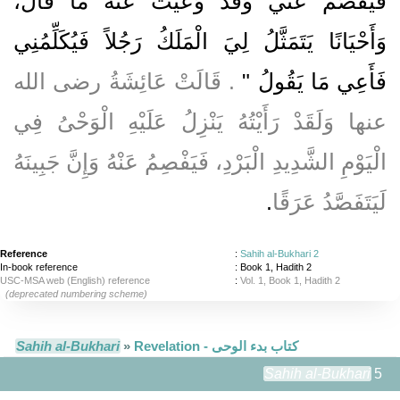
فَيُفْصَمُ عَنِّي وَقَدْ وَعَيْتُ عَنْهُ مَا قَالَ،
وَأَحْيَانًا يَتَمَثَّلُ لِيَ الْمَلَكُ رَجُلاً فَيُكَلِّمُنِي
فَأَعِي مَا يَقُولُ ‏"
‏‏.‏ قَالَتْ عَائِشَةُ رضى الله
عنها وَلَقَدْ رَأَيْتُهُ يَنْزِلُ عَلَيْهِ الْوَحْىُ فِي
الْيَوْمِ الشَّدِيدِ الْبَرْدِ، فَيَفْصِمُ عَنْهُ وَإِنَّ جَبِينَهُ
لَيَتَفَصَّدُ عَرَقًا
‏.‏
Reference
:
Sahih al-Bukhari 2
In-book reference
: Book 1, Hadith 2
USC-MSA web (English) reference
:
Vol. 1, Book 1, Hadith 2
(deprecated numbering scheme)
Sahih al-Bukhari
»
Revelation - كتاب بدء الوحى
Sahih al-Bukhari
5