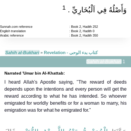
1
وَأَصْلُهُ فِي اَلْبُخَارِيِّ .‏
Sunnah.com reference
: Book 2, Hadith 252
English translation
: Book 2, Hadith 0
Arabic reference
: Book 2, Hadith 350
Sahih al-Bukhari
»
Revelation - كتاب بدء الوحى
Sahih al-Bukhari
1
Narrated 'Umar bin Al-Khattab:
I heard Allah's Apostle saying, "The reward of deeds
depends upon the intentions and every person will get the
reward according to what he has intended. So whoever
emigrated for worldly benefits or for a woman to marry, his
emigration was for what he emigrated for."