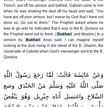
Trench, put off his armour and bathed, Gabriel came to him
when he was shaking the dust off his head and said, "You
have put off your armour, but I swear by God that I have not
done so. Go out to them." The Prophet asked where he
was to go and he indicated that it was to the B. Quraiza so
the Prophet went out to them. (
Bukhari
and Muslim.) In a
version by
Bukhari
Anas said: I can imagine myself
looking at the dust rising in the street of the B. Ghanm, the
cavalcade of Gabriel when God's messenger went to the B.
Quraiza.
وَعَنْ عَائِشَةَ قَالَتْ: لَمَّا رَجَعَ رَسُولُ اللَّهِ
صَلَّى اللَّهُ عَلَيْهِ وَسَلَّمَ مَنْ الخَنْدَق وضع
السِّلاحَ واغتسل أَتاه جِبْرِيل وَهُوَ يَنْفُضُ
رَأْسَهُ مِنَ الْغُبَارِ فَقَالَ قَدْ وَضَعْتَ السِّلَاحَ