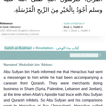
وسلم أَجْوَدُ بِالْخَيْرِ مِنَ الرِّيحِ الْمُرْسَلَةِ‏.‏
Reference
:
Sahih al-Bukhari 6
In-book reference
: Book 1, Hadith 6
USC-MSA web (English) reference
:
Vol. 1, Book 1, Hadith 5
(deprecated numbering scheme)
Sahih al-Bukhari
»
Revelation - كتاب بدء الوحى
Sahih al-Bukhari
7
Narrated 'Abdullah bin 'Abbas:
Abu Sufyan bin Harb informed me that Heraclius had sent
a messenger to him while he had been accompanying a
caravan from Quraish. They were merchants doing
business in Sham (Syria, Palestine, Lebanon and Jordan),
at the time when Allah's Apostle had truce with Abu Sufyan
and Quraish infidels. So Abu Sufyan and his companions
went to Heraclius at Ilya (Jerusalem). Heraclius called