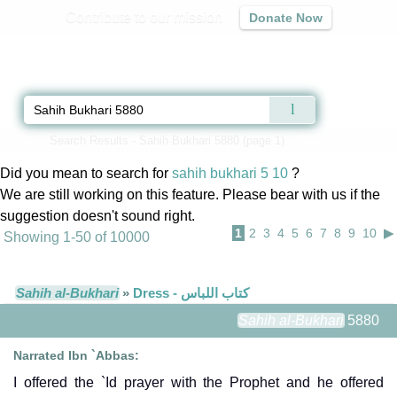
Contribute to our mission
Donate Now
Qur'an
|
Sunnah
|
Prayer Times
|
Audio
Home
»
Search Results - Sahih Bukhari 5880 (page 1)
» Search Results
Did you mean to search for
sahih bukhari 5 10
?
We are still working on this feature. Please bear with us if the
suggestion doesn't sound right.
1
2
3
4
5
6
7
8
9
10
▶
Showing 1-50 of 10000
Sahih al-Bukhari
»
Dress - كتاب اللباس
Sahih al-Bukhari
5880
Narrated Ibn `Abbas:
I offered the `Id prayer with the Prophet and he offered