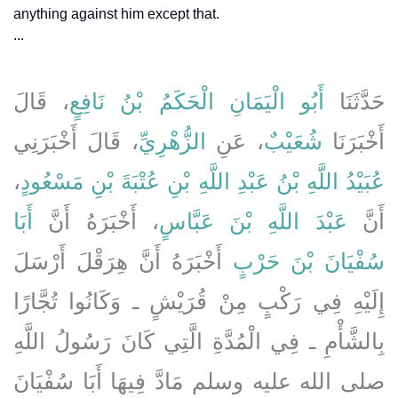
anything against him except that.
...
حَدَّثَنَا
أَبُو الْيَمَانِ الْحَكَمُ بْنُ نَافِعٍ
، قَالَ
أَخْبَرَنَا
شُعَيْبٌ
، عَنِ
الزُّهْرِيِّ
، قَالَ أَخْبَرَنِي
،
عُبَيْدُ اللَّهِ بْنُ عَبْدِ اللَّهِ بْنِ عُتْبَةَ بْنِ مَسْعُودٍ
أَنَّ
عَبْدَ اللَّهِ بْنَ عَبَّاسٍ
، أَخْبَرَهُ أَنَّ
أَبَا
سُفْيَانَ بْنَ حَرْبٍ
أَخْبَرَهُ أَنَّ هِرَقْلَ أَرْسَلَ
إِلَيْهِ فِي رَكْبٍ مِنْ قُرَيْشٍ ـ وَكَانُوا تُجَّارًا
بِالشَّأْمِ ـ فِي الْمُدَّةِ الَّتِي كَانَ رَسُولُ اللَّهِ
صلى الله عليه وسلم مَادَّ فِيهَا أَبَا سُفْيَانَ