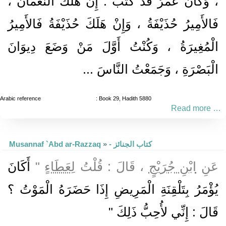
، وَكَانَ عُمَرُ قَدْ كَتَبَ : إِنْ هَلَكَ النُّعْمَانُ ،
فَالأَمِيرُ حُذَيْفَةُ ، وَإِنْ هَلَكَ حُذَيْفَةُ فَالأَمِيرُ
الْمُغِيرَةُ ، وَكُنْتُ أَوَّلَ مَنْ وَضَعَ دِيوَانَ
الْبَصْرَةِ ، وَجَمَعْتُ النَّاسَ ...
Arabic reference
: Book 29, Hadith 5880
Read more …
Musannaf `Abd ar-Razzaq
»
- كتاب الجنائز
أَكَانَ
"
لِعَطَاءٍ
، قَالَ : قُلْتُ
ابْنِ جُرَيْجٍ
عَنِ
يُؤْمَرُ بِتَلْقِنَةِ الْمَرِيضِ إِذَا حَضَرَهُ الْمَوْتُ ؟
قَالَ : إِنِّي لأُحِبُّ ذَلِكَ "