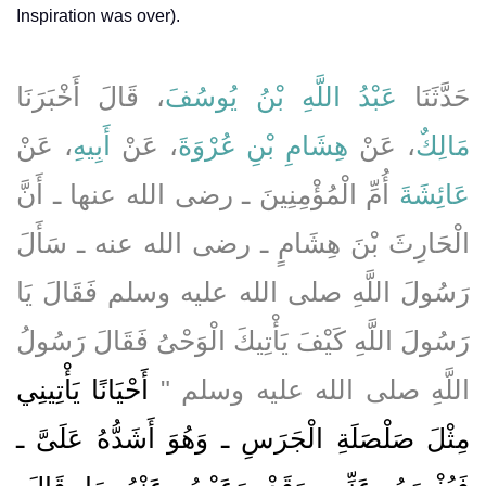
Inspiration was over).
حَدَّثَنَا
عَبْدُ اللَّهِ بْنُ يُوسُفَ
، قَالَ أَخْبَرَنَا
مَالِكٌ
، عَنْ
هِشَامِ بْنِ عُرْوَةَ
، عَنْ
أَبِيهِ
، عَنْ
عَائِشَةَ
أُمِّ الْمُؤْمِنِينَ ـ رضى الله عنها ـ أَنَّ
الْحَارِثَ بْنَ هِشَامٍ ـ رضى الله عنه ـ سَأَلَ
رَسُولَ اللَّهِ صلى الله عليه وسلم فَقَالَ يَا
رَسُولَ اللَّهِ كَيْفَ يَأْتِيكَ الْوَحْىُ فَقَالَ رَسُولُ
اللَّهِ صلى الله عليه وسلم ‏"‏
أَحْيَانًا يَأْتِينِي
مِثْلَ صَلْصَلَةِ الْجَرَسِ ـ وَهُوَ أَشَدُّهُ عَلَىَّ ـ