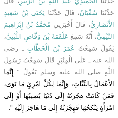
حَدَّثَنَا
الْحُمَيْدِيُّ عَبْدُ اللَّهِ بْنُ الزُّبَيْرِ
، قَالَ
حَدَّثَنَا
سُفْيَانُ
، قَالَ حَدَّثَنَا
يَحْيَى بْنُ سَعِيدٍ
الأَنْصَارِيُّ
، قَالَ أَخْبَرَنِي
مُحَمَّدُ بْنُ إِبْرَاهِيمَ
،
عَلْقَمَةَ بْنَ وَقَّاصٍ اللَّيْثِيَّ
، أَنَّهُ سَمِعَ
التَّيْمِيُّ
يَقُولُ سَمِعْتُ
عُمَرَ بْنَ الْخَطَّابِ
ـ رضى
الله عنه ـ عَلَى الْمِنْبَرِ قَالَ سَمِعْتُ رَسُولَ
اللَّهِ صلى الله عليه وسلم يَقُولُ ‏"‏
إِنَّمَا
الأَعْمَالُ بِالنِّيَّاتِ، وَإِنَّمَا لِكُلِّ امْرِئٍ مَا نَوَى،
فَمَنْ كَانَتْ هِجْرَتُهُ إِلَى دُنْيَا يُصِيبُهَا أَوْ إِلَى
امْرَأَةٍ يَنْكِحُهَا فَهِجْرَتُهُ إِلَى مَا هَاجَرَ إِلَيْهِ ‏"
‏‏.‏