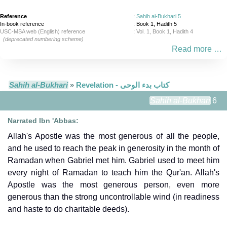
Reference
:
Sahih al-Bukhari 5
In-book reference
: Book 1, Hadith 5
USC-MSA web (English) reference
:
Vol. 1, Book 1, Hadith 4
(deprecated numbering scheme)
Read more …
Sahih al-Bukhari
»
Revelation - كتاب بدء الوحى
Sahih al-Bukhari
6
Narrated Ibn 'Abbas:
Allah's Apostle was the most generous of all the people,
and he used to reach the peak in generosity in the month of
Ramadan when Gabriel met him. Gabriel used to meet him
every night of Ramadan to teach him the Qur'an. Allah's
Apostle was the most generous person, even more
generous than the strong uncontrollable wind (in readiness
and haste to do charitable deeds).