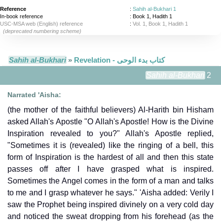
Reference
:
Sahih al-Bukhari 1
In-book reference
: Book 1, Hadith 1
USC-MSA web (English) reference
:
Vol. 1, Book 1, Hadith 1
(deprecated numbering scheme)
Sahih al-Bukhari
»
Revelation - كتاب بدء الوحى
Sahih al-Bukhari
2
Narrated 'Aisha:
(the mother of the faithful believers) Al-Harith bin Hisham
asked Allah's Apostle "O Allah's Apostle! How is the Divine
Inspiration revealed to you?" Allah's Apostle replied,
"Sometimes it is (revealed) like the ringing of a bell, this
form of Inspiration is the hardest of all and then this state
passes off after I have grasped what is inspired.
Sometimes the Angel comes in the form of a man and talks
to me and I grasp whatever he says." 'Aisha added: Verily I
saw the Prophet being inspired divinely on a very cold day
and noticed the sweat dropping from his forehead (as the