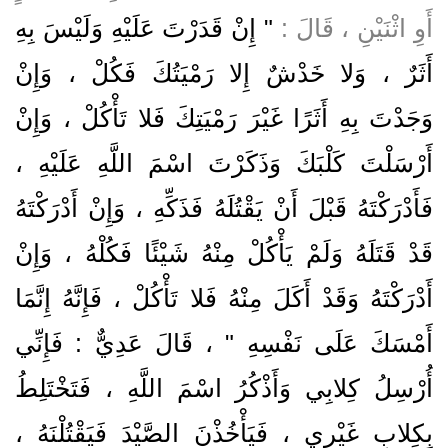
أَوِ اثْنَيْنِ ، قَالَ :
" إِنْ قَدَرْتَ عَلَيْهِ وَلَيْسَ بِهِ
أَثَرٌ ، وَلا خَدْشٌ إِلا رَمْيَتُكَ فَكُلْ ، وَإِنْ
وَجَدْتَ بِهِ أَثَرًا غَيْرَ رَمْيَتِكَ فَلا تَأْكُلْ ، وَإِنْ
أَرْسَلْتَ كَلْبَكَ وَذَكَرْتَ اسْمَ اللَّهِ عَلَيْهِ ،
فَأَدْرَكْتَهُ قَبْلَ أَنْ يَقْتُلَهُ فَذَكِّهِ ، وَإِنْ أَدْرَكْتَهُ
قَدْ قَتَلَهُ وَلَمْ يَأْكُلْ مِنْهُ شَيْئًا فَكُلْهُ ، وَإِنْ
أَدْرَكْتَهُ وَقَدْ أَكَلَ مِنْهُ فَلا تَأْكُلْ ، فَإِنَّهُ إِنَّمَا
أَمْسَكَ عَلَى نَفْسِهِ " ، قَالَ عَدِيٌّ : فَإِنِّي
أُرْسِلُ كِلابِي وَأَذْكُرُ اسْمَ اللَّهِ ، فَتَخْتَلِطُ
بِكِلابِ غَيْرِي ، فَيَأْخُذْنَ الصَّيْدَ فَيَقْتُلْنَهُ ،