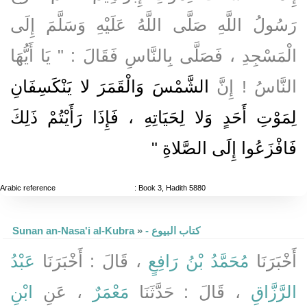
رَسُولُ اللَّهِ صَلَّى اللَّهُ عَلَيْهِ وَسَلَّمَ إِلَى
الْمَسْجِدِ ، فَصَلَّى بِالنَّاسِ فَقَالَ : " يَا أَيُّهَا
النَّاسُ ! إِنَّ
الشَّمْسَ وَالْقَمَرَ لا يَنْكَسِفَانِ
لِمَوْتِ أَحَدٍ وَلا لِحَيَاتِهِ ، فَإِذَا رَأَيْتُمْ ذَلِكَ
فَافْزَعُوا إِلَى الصَّلاةِ "
Arabic reference
: Book 3, Hadith 5880
Sunan an-Nasa'i al-Kubra
»
- كتاب البيوع
أَخْبَرَنَا
مُحَمَّدُ بْنُ رَافِعٍ
، قَالَ : أَخْبَرَنَا
عَبْدُ
الرَّزَّاقِ
، قَالَ : حَدَّثَنَا
مَعْمَرٌ
، عَنِ
ابْنِ