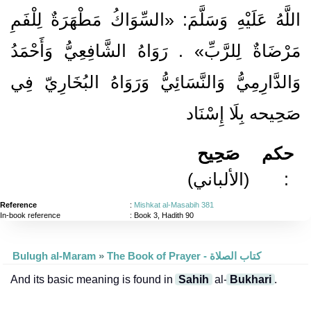
اللَّهُ عَلَيْهِ وَسَلَّمَ: «السِّوَاكُ مَطْهَرَةٌ لِلْفَمِ
مَرْضَاةٌ لِلرَّبِّ» . رَوَاهُ الشَّافِعِيُّ وَأَحْمَدُ
وَالدَّارِمِيُّ وَالنَّسَائِيُّ وَرَوَاهُ البُخَارِيّ فِي
صَحِيحه بِلَا إِسْنَاد
حكم
صَحِيح
(الألباني)
:
Reference
:
Mishkat al-Masabih 381
In-book reference
: Book 3, Hadith 90
Bulugh al-Maram
»
The Book of Prayer - كتاب الصلاة
And its basic meaning is found in
Sahih
al-
Bukhari
.