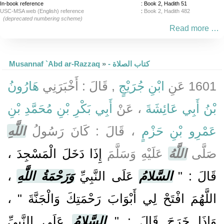
In-book reference
: Book 2, Hadith 51
USC-MSA web (English) reference
:
Book 2, Hadith 482
(deprecated numbering scheme)
Read more …
- كتاب الصلاة
»
Musannaf `Abd ar-Razzaq
1601 عَنِ
ابْنِ جُرَيْجٍ
, قَالَ : أَخْبَرَنِي
هَارُونُ
بْنُ أَبِي عَائِشَةَ
، عَنْ
أَبِي بَكْرِ بْنِ مُحَمَّدِ بْنِ
عَمْرِو بْنِ حَزْمٍ
، قَالَ : كَانَ رَسُولُ
اللَّهِ
صَلَّى
اللَّهُ
عَلَيْهِ وَسَلَّمَ
إِذَا دَخَلَ الْمَسْجِدَ ،
قَالَ : "
السَّلامُ
عَلَى النَّبِيِّ
وَرَحْمَةُ اللَّهِ
،
اللَّهُمَ افْتَحْ لِي أَبْوَابَ رَحْمَتِكَ وَالْجَنَّةَ " ،
وَإِذَا خَرَجَ قَالَ : "
السَّلامُ
عَلَى النَّبِيِّ