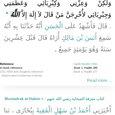
وَلَكِنْ وَعِزَّتِي وَكِبْرِيَائِي وَعَظَمَتِي
وَجِبْرِيَائِي لأُخْرِجَنَّ مَنْ قَالَ لاَ إِلَهَ إِلاَّ
اللَّهُ
‏"
‏.‏ قَالَ فَأَشْهَدُ عَلَى
الْحَسَنِ
أَنَّهُ حَدَّثَنَا بِهِ أَنَّهُ
سَمِعَ
أَنَسَ بْنَ مَالِكٍ
أُرَاهُ قَالَ قَبْلَ عِشْرِينَ
سَنَةً وَهُوَ يَوْمَئِذٍ جَمِيعٌ
‏.‏
Reference
:
Sahih Muslim 193e
In-book reference
: Book 1, Hadith 385
USC-MSA web (English) reference
:
Book 1, Hadith 377
(deprecated numbering scheme)
Read more …
- كتاب معرفة الصحابة رضي الله عنهم
»
Mustadrak al-Hakim
أَخْبَرَنِي
أَحْمَدُ بْنُ سَهْلٍ الْفَقِيهُ
بِبُخَارَى ، ثنا