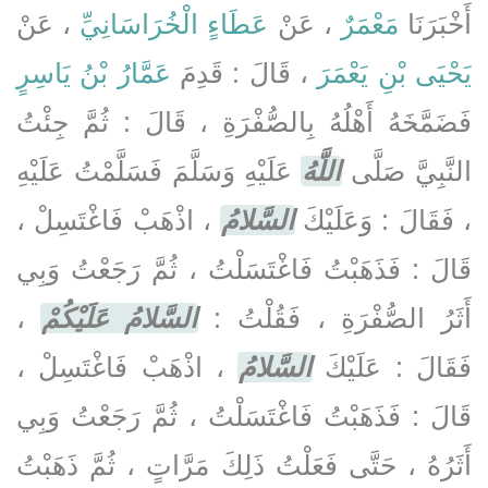
أَخْبَرَنَا
مَعْمَرٌ
، عَنْ
عَطَاءٍ الْخُرَاسَانِيِّ
، عَنْ
يَحْيَى بْنِ يَعْمَرَ
، قَالَ : قَدِمَ
عَمَّارُ بْنُ يَاسِرٍ
فَضَمَّخَهُ أَهْلُهُ بِالصُّفْرَةِ ، قَالَ : ثُمَّ جِئْتُ
النَّبِيَّ صَلَّى
اللَّهُ
عَلَيْهِ وَسَلَّمَ فَسَلَّمْتُ عَلَيْهِ
، فَقَالَ : وَعَلَيْكَ
السَّلامُ
، اذْهَبْ فَاغْتَسِلْ ،
قَالَ : فَذَهَبْتُ فَاغْتَسَلْتُ ، ثُمَّ رَجَعْتُ وَبِي
أَثَرُ الصُّفْرَةِ ، فَقُلْتُ :
السَّلامُ عَلَيْكُمْ
،
فَقَالَ : عَلَيْكَ
السَّلامُ
، اذْهَبْ فَاغْتَسِلْ ،
قَالَ : فَذَهَبْتُ فَاغْتَسَلْتُ ، ثُمَّ رَجَعْتُ وَبِي
أَثَرُهُ ، حَتَّى فَعَلْتُ ذَلِكَ مَرَّاتٍ ، ثُمَّ ذَهَبْتُ