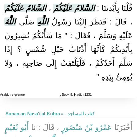
قُلْنَا بِأَيْدِينَا :
السَّلامُ عَلَيْكُمْ
،
السَّلامُ عَلَيْكُمْ
، قَالَ : فَنَظَرَ إِلَيْنَا رَسُولُ
اللَّهِ
صَلَّى
اللَّهُ
عَلَيْهِ وَسَلَّمَ ، فَقَالَ : " مَا شَأْنُكُمْ تُشِيرُونَ
بِأَيْدِيكُمْ كَأَنَّهَا أَذْنَابُ خَيْلٍ شُمْسٍ ؟ إِذَا
سَلَّمَ أَحَدُكُمْ ، فَلْيَلْتَفِتْ إِلَى صَاحِبِهِ ، وَلا
يُومِئُ بِيَدِهِ "
Arabic reference
: Book 5, Hadith 1231
- كتاب المساجد
»
Sunan an-Nasa'i al-Kubra
أَخْبَرَنَا
عَمْرُو بْنُ مَنْصُورٍ
، قَالَ : نا
أَبُو نُعَيْمٍ