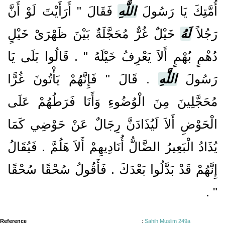
أُمَّتِكَ يَا رَسُولَ
اللَّهِ
فَقَالَ ‏"‏ أَرَأَيْتَ لَوْ أَنَّ
رَجُلاً
لَهُ
خَيْلٌ غُرٌّ مُحَجَّلَةٌ بَيْنَ ظَهْرَىْ خَيْلٍ
دُهْمٍ بُهْمٍ أَلاَ يَعْرِفُ خَيْلَهُ ‏"‏ ‏.‏ قَالُوا بَلَى يَا
رَسُولَ
اللَّهِ
‏.‏ قَالَ ‏"‏ فَإِنَّهُمْ يَأْتُونَ غُرًّا
مُحَجَّلِينَ مِنَ الْوُضُوءِ وَأَنَا فَرَطُهُمْ عَلَى
الْحَوْضِ أَلاَ لَيُذَادَنَّ رِجَالٌ عَنْ حَوْضِي كَمَا
يُذَادُ الْبَعِيرُ الضَّالُّ أُنَادِيهِمْ أَلاَ هَلُمَّ ‏.‏ فَيُقَالُ
إِنَّهُمْ قَدْ بَدَّلُوا بَعْدَكَ ‏.‏ فَأَقُولُ سُحْقًا سُحْقًا
‏"‏ ‏.‏
Reference
:
Sahih Muslim 249a