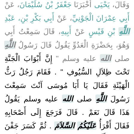
وَقَالَ،
يَحْيَى
أَخْبَرَنَا
جَعْفَرُ بْنُ سُلَيْمَانَ
، عَنْ
أَبِي عِمْرَانَ الْجَوْنِيِّ
، عَنْ
أَبِي بَكْرِ بْنِ، عَبْدِ
اللَّهِ
بْنِ قَيْسٍ
عَنْ
أَبِيهِ
، قَالَ سَمِعْتُ أَبِي
وَهُوَ، بِحَضْرَةِ الْعَدُوِّ يَقُولُ قَالَ رَسُولُ
اللَّهِ
صلى
الله
عليه وسلم ‏"‏
إِنَّ أَبْوَابَ الْجَنَّةِ
تَحْتَ ظِلاَلِ السُّيُوفِ ‏"‏ ‏.‏ فَقَامَ رَجُلٌ رَثُّ
الْهَيْئَةِ فَقَالَ يَا أَبَا مُوسَى آنْتَ سَمِعْتَ
رَسُولَ
اللَّهِ
صلى
الله
عليه وسلم يَقُولُ
هَذَا قَالَ نَعَمْ ‏.‏ قَالَ فَرَجَعَ إِلَى أَصْحَابِهِ
فَقَالَ أَقْرَأُ
عَلَيْكُمُ
السَّلاَمَ
‏.‏ ثُمَّ كَسَرَ جَفْنَ