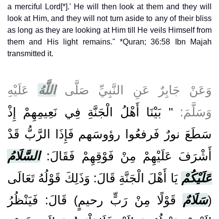
a merciful Lord[*].' He will then look at them and they will
look at Him, and they will not turn aside to any of their bliss
as long as they are looking at Him till He veils Himself from
them and His light remains." *Quran; 36:58 Ibn Majah
transmitted it.
وَعَنْ جَابِرٌ عَنِ النَّبِيِّ صَلَّى
اللَّهُ
عَلَيْهِ
وَسَلَّمَ:
" بَيْنَا أَهْلُ الْجَنَّةِ فِي نَعِيمِهِمْ إِذْ
سَطَعَ نورٌ فَرفعُوا رؤوسَهم فَإِذَا الرَّبُّ قَدْ
أَشْرَفَ عَلَيْهِمْ مِنْ فَوْقِهِمْ فَقَالَ:
السَّلَامُ
عَلَيْكُمْ
يَا أَهْلَ الْجَنَّةِ قَالَ: وَذَلِكَ قَوْلُهُ تَعَالَى
(
سَلَامٌ
قَوْلًا مِنْ رَبٍّ رحيمٍ) قَالَ: فَيَنْظُرُ