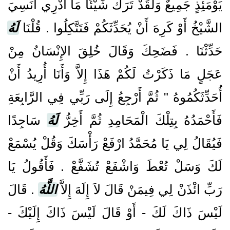
يَوْمَئِذٍ جَمِيعٌ وَلَقَدْ تَرَكَ شَيْئًا مَا أَدْرِي أَنَسِيَ
الشَّيْخُ أَوْ كَرِهَ أَنْ يُحَدِّثَكُمْ فَتَتَّكِلُوا ‏.‏ قُلْنَا
لَهُ
حَدِّثْنَا ‏.‏ فَضَحِكَ وَقَالَ خُلِقَ الإِنْسَانُ مِنْ
عَجَلٍ مَا ذَكَرْتُ لَكُمْ هَذَا إِلاَّ وَأَنَا أُرِيدُ أَنْ
أُحَدِّثَكُمُوهُ ‏"‏ ثُمَّ أَرْجِعُ إِلَى رَبِّي فِي الرَّابِعَةِ
فَأَحْمَدُهُ بِتِلْكَ الْمَحَامِدِ ثُمَّ أَخِرُّ
لَهُ
سَاجِدًا
فَيُقَالُ لِي يَا مُحَمَّدُ ارْفَعْ رَأْسَكَ وَقُلْ يُسْمَعْ
لَكَ وَسَلْ تُعْطَ وَاشْفَعْ تُشَفَّعْ ‏.‏ فَأَقُولُ يَا
رَبِّ ائْذَنْ لِي فِيمَنْ قَالَ لاَ إِلَهَ إِلاَّ
اللَّهُ
‏.‏ قَالَ
لَيْسَ ذَاكَ لَكَ - أَوْ قَالَ لَيْسَ ذَاكَ إِلَيْكَ -