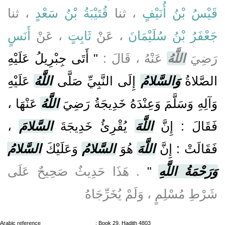
قَيْسُ بْنُ أُنَيْفٍ
، ثنا
قُتَيْبَةُ بْنُ سَعْدٍ
، ثنا
جَعْفَرُ بْنُ سُلَيْمَانَ
، عَنْ
ثَابِتٍ
، عَنْ
أَنَسٍ
رَضِيَ
اللَّهُ
عَنْهُ ، قَالَ :
" أَتَى جِبْرِيلُ عَلَيْهِ
الصَّلاةُ
وَالسَّلامُ
إِلَى النَّبِيِّ صَلَّى
اللَّهُ
عَلَيْهِ
وَآلِهِ وَسَلَّمَ وَعِنْدَهُ خَدِيجَةُ رَضِيَ
اللَّهُ
عَنْهَا ،
فَقَالَ : إِنَّ
اللَّهَ
يُقْرِئُ خَدِيجَةَ
السَّلامَ
،
فَقَالَتْ : إِنَّ
اللَّهَ
هُوَ
السَّلامُ
وَعَلَيْكَ
السَّلامُ
وَرَحْمَةُ اللَّهِ
"
. هَذَا حَدِيثٌ صَحِيحٌ عَلَى
شَرْطِ مُسْلِمٍ ، وَلَمْ يُخَرِّجَاهُ
Arabic reference
: Book 29, Hadith 4803