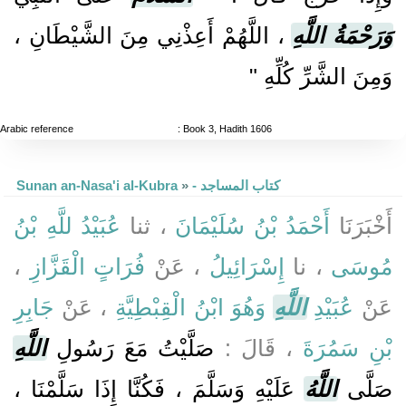
وَرَحْمَةُ اللَّهِ
، اللَّهُمْ أَعِذْنِي مِنَ الشَّيْطَانِ ،
وَمِنَ الشَّرِّ كُلِّهِ "
Arabic reference
: Book 3, Hadith 1606
- كتاب المساجد
»
Sunan an-Nasa'i al-Kubra
أَخْبَرَنَا
أَحْمَدُ بْنُ سُلَيْمَانَ
، ثنا
عُبَيْدُ للَّهِ بْنُ
مُوسَى
، نا
إِسْرَائِيلُ
، عَنْ
فُرَاتٍ الْقَزَّازِ
،
عَنْ
عُبَيْدِ
اللَّهِ
وَهُوَ ابْنُ الْقِبْطِيَّةِ
، عَنْ
جَابِرِ
بْنِ سَمُرَةَ
، قَالَ :
صَلَّيْتُ مَعَ رَسُولِ
اللَّهِ
صَلَّى
اللَّهُ
عَلَيْهِ وَسَلَّمَ ، فَكُنَّا إِذَا سَلَّمْنَا ،