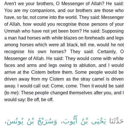
Aren't we your brothers, O Messenger of Allah? He said:
You are my companions, and our brothers are those who
have, so far, not come into the world. They said: Messenger
of Allah, how would you recognise those persons of your
Ummah who have not yet been born? He said: Supposing
a man had horses with white blazes on foreheads and legs
among horses which were all black, tell me, would he not
recognise his own horses? They said: Certainly, O
Messenger of Allah. He said: They would come with white
faces and arms and legs owing to ablution, and I would
arrive at the Cistern before them. Some people would be
driven away from my Cistern as the stray camel is driven
away. I would call out: Come, come. Then it would be said
(to me): These people changed themselves after you, and I
would say: Be off, be off.
حَدَّثَنَا
يَحْيَى بْنُ أَيُّوبَ
،
وَسُرَيْجُ بْنُ يُونُسَ
،