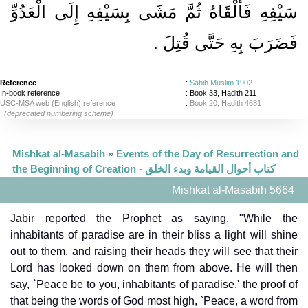
سَيْفِهِ فَأَلْقَاهُ ثُمَّ مَشَى بِسَيْفِهِ إِلَى الْعَدُوِّ
فَضَرَبَ بِهِ حَتَّى قُتِلَ
‏.‏
Reference
:
Sahih Muslim 1902
In-book reference
: Book 33, Hadith 211
USC-MSA web (English) reference
:
Book 20, Hadith 4681
(deprecated numbering scheme)
Mishkat al-Masabih
»
Events of the Day of Resurrection and
the Beginning of Creation - كتاب أحوال القيامة وبدء الخلق
Mishkat al-Masabih 5664
Jabir reported the Prophet as saying, "While the
inhabitants of paradise are in their bliss a light will shine
out to them, and raising their heads they will see that their
Lord has looked down on them from above. He will then
say, `Peace be to you, inhabitants of paradise,' the proof of
that being the words of God most high, `Peace, a word from