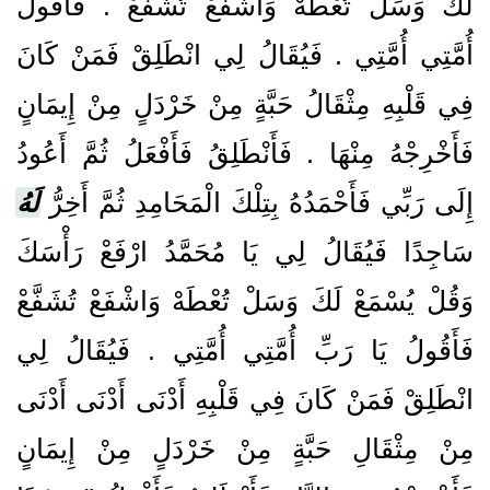
لَكَ وَسَلْ تُعْطَهْ وَاشْفَعْ تُشَفَّعْ ‏.‏ فَأَقُولُ
أُمَّتِي أُمَّتِي ‏.‏ فَيُقَالُ لِي انْطَلِقْ فَمَنْ كَانَ
فِي قَلْبِهِ مِثْقَالُ حَبَّةٍ مِنْ خَرْدَلٍ مِنْ إِيمَانٍ
فَأَخْرِجْهُ مِنْهَا ‏.‏ فَأَنْطَلِقُ فَأَفْعَلُ ثُمَّ أَعُودُ
إِلَى رَبِّي فَأَحْمَدُهُ بِتِلْكَ الْمَحَامِدِ ثُمَّ أَخِرُّ
لَهُ
سَاجِدًا فَيُقَالُ لِي يَا مُحَمَّدُ ارْفَعْ رَأْسَكَ
وَقُلْ يُسْمَعْ لَكَ وَسَلْ تُعْطَهْ وَاشْفَعْ تُشَفَّعْ
فَأَقُولُ يَا رَبِّ أُمَّتِي أُمَّتِي ‏.‏ فَيُقَالُ لِي
انْطَلِقْ فَمَنْ كَانَ فِي قَلْبِهِ أَدْنَى أَدْنَى أَدْنَى
مِنْ مِثْقَالِ حَبَّةٍ مِنْ خَرْدَلٍ مِنْ إِيمَانٍ