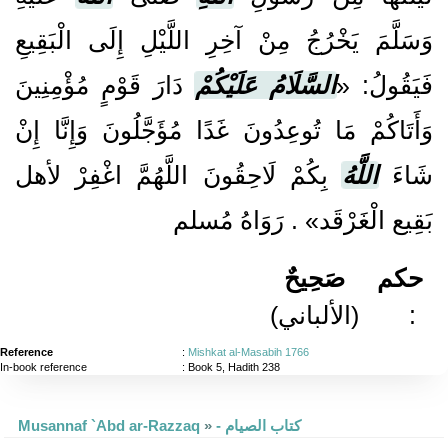
وَسَلَّمَ يَخْرُجُ مِنْ آخِرِ اللَّيْلِ إِلَى الْبَقِيعِ
فَيَقُولُ: «
السَّلَامُ عَلَيْكُمْ
دَارَ قَوْمٍ مُؤْمِنِينَ
وَأَتَاكُمْ مَا تُوعِدُونَ غَدًا مُؤَجَّلُونَ وَإِنَّا إِنْ
شَاءَ
اللَّهُ
بِكُمْ لَاحِقُونَ اللَّهُمَّ اغْفِرْ لأهل
بَقِيع الْغَرْقَد» . رَوَاهُ مُسلم
حكم
صَحِيحٌ
:
(الألباني)
Reference
:
Mishkat al-Masabih 1766
In-book reference
: Book 5, Hadith 238
- كتاب الصيام
»
Musannaf `Abd ar-Razzaq