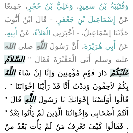
وَقُتَيْبَةُ بْنُ سَعِيدٍ
،
وَعَلِيُّ بْنُ حُجْرٍ
، جَمِيعًا
عَنْ
إِسْمَاعِيلَ بْنِ جَعْفَرٍ
، - قَالَ ابْنُ أَيُّوبَ
حَدَّثَنَا إِسْمَاعِيلُ، - أَخْبَرَنِي
الْعَلاَءُ
، عَنْ
أَبِيهِ
،
عَنْ
أَبِي هُرَيْرَةَ
، أَنَّ رَسُولَ
اللَّهِ
صلى
الله
عليه وسلم أَتَى الْمَقْبُرَةَ فَقَالَ ‏"‏
السَّلاَمُ
عَلَيْكُمْ
دَارَ قَوْمٍ مُؤْمِنِينَ وَإِنَّا إِنْ شَاءَ
اللَّهُ
بِكُمْ لاَحِقُونَ وَدِدْتُ أَنَّا قَدْ رَأَيْنَا إِخْوَانَنَا ‏"‏ ‏.‏
قَالُوا أَوَلَسْنَا إِخْوَانَكَ يَا رَسُولَ
اللَّهِ
قَالَ ‏"‏
أَنْتُمْ أَصْحَابِي وَإِخْوَانُنَا الَّذِينَ لَمْ يَأْتُوا بَعْدُ ‏"‏
‏.‏ فَقَالُوا كَيْفَ تَعْرِفُ مَنْ لَمْ يَأْتِ بَعْدُ مِنْ