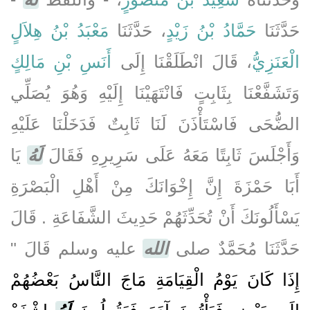
حَدَّثَنَا
حَمَّادُ بْنُ زَيْدٍ
، حَدَّثَنَا
مَعْبَدُ بْنُ هِلاَلٍ
الْعَنَزِيُّ
، قَالَ انْطَلَقْنَا إِلَى
أَنَسِ بْنِ مَالِكٍ
وَتَشَفَّعْنَا بِثَابِتٍ فَانْتَهَيْنَا إِلَيْهِ وَهُوَ يُصَلِّي
الضُّحَى فَاسْتَأْذَنَ لَنَا ثَابِتٌ فَدَخَلْنَا عَلَيْهِ
وَأَجْلَسَ ثَابِتًا مَعَهُ عَلَى سَرِيرِهِ فَقَالَ
لَهُ
يَا
أَبَا حَمْزَةَ إِنَّ إِخْوَانَكَ مِنْ أَهْلِ الْبَصْرَةِ
يَسْأَلُونَكَ أَنْ تُحَدِّثَهُمْ حَدِيثَ الشَّفَاعَةِ ‏.‏ قَالَ
حَدَّثَنَا مُحَمَّدٌ صلى
الله
عليه وسلم قَالَ ‏"‏
إِذَا كَانَ يَوْمُ الْقِيَامَةِ مَاجَ النَّاسُ بَعْضُهُمْ