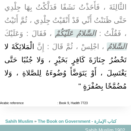
الثَّالِثَةَ ، فَأَخَذْتُ نَشَفًا فَدَلَّكْتُ بِهَا جِلْدِي
حَتَّى ظَنَنْتُ أَنِّي قَدْ أَنْقَيْتُ جِلْدِي ، ثُمَّ أَتَيْتُ
، فَقُلْتُ :
السَّلامُ عَلَيْكُمْ
، فَقَالَ : وَعَلَيْكَ
السَّلامُ
، اجْلِسْ ، ثُمَّ قَالَ : إِنَّ
الْمَلائِكَةَ لا
تَحْضُرُ جِنَازَةَ كَافِرٍ بَخَيْرٍ ، وَلا جُنُبًا حَتَّى
يَغْتَسِلَ ، أَوْ يَتَوَضَّأَ وُضُوءَهُ لِلصَّلاةِ ، وَلا
مُضُمَّخًا بِصُفْرَةٍ "
Arabic reference
: Book 9, Hadith 7723
The Book on Government - كتاب الإمارة
»
Sahih Muslim
Sahih Muslim 1902