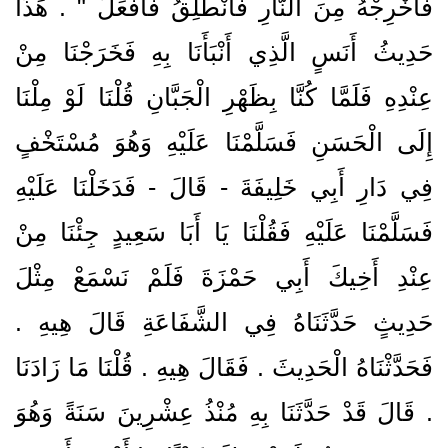
فَأَخْرِجْهُ مِنَ النَّارِ فَأَنْطَلِقُ فَأَفْعَلُ ‏"‏ ‏.‏ هَذَا
حَدِيثُ أَنَسٍ الَّذِي أَنْبَأَنَا بِهِ فَخَرَجْنَا مِنْ
عِنْدِهِ فَلَمَّا كُنَّا بِظَهْرِ الْجَبَّانِ قُلْنَا لَوْ مِلْنَا
إِلَى الْحَسَنِ فَسَلَّمْنَا عَلَيْهِ وَهُوَ مُسْتَخْفٍ
فِي دَارِ أَبِي خَلِيفَةَ - قَالَ - فَدَخَلْنَا عَلَيْهِ
فَسَلَّمْنَا عَلَيْهِ فَقُلْنَا يَا أَبَا سَعِيدٍ جِئْنَا مِنْ
عِنْدِ أَخِيكَ أَبِي حَمْزَةَ فَلَمْ نَسْمَعْ مِثْلَ
حَدِيثٍ حَدَّثَنَاهُ فِي الشَّفَاعَةِ قَالَ هِيهِ ‏.‏
فَحَدَّثْنَاهُ الْحَدِيثَ ‏.‏ فَقَالَ هِيهِ ‏.‏ قُلْنَا مَا زَادَنَا
‏.‏ قَالَ قَدْ حَدَّثَنَا بِهِ مُنْذُ عِشْرِينَ سَنَةً وَهُوَ