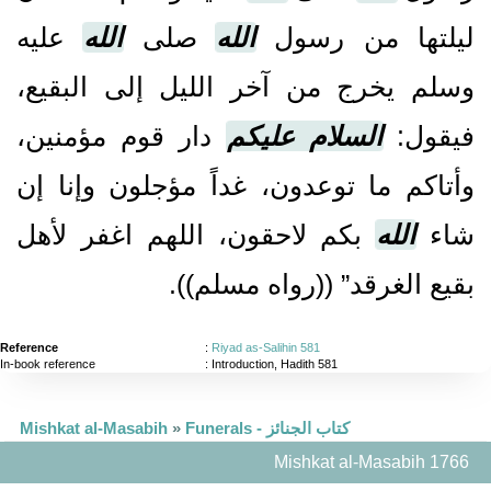
ليلتها من رسول
الله
صلى
الله
عليه
وسلم يخرج من آخر الليل إلى البقيع،
فيقول‏:‏
السلام عليكم
دار قوم مؤمنين،
وأتاكم ما توعدون، غداً مؤجلون وإنا إن
شاء
الله
بكم لاحقون، اللهم اغفر لأهل
بقيع الغرقد” ‏(‏‏(‏رواه مسلم‏)‏‏)‏‏.‏
Reference
:
Riyad as-Salihin 581
In-book reference
: Introduction, Hadith 581
Funerals - كتاب الجنائز
»
Mishkat al-Masabih
Mishkat al-Masabih 1766