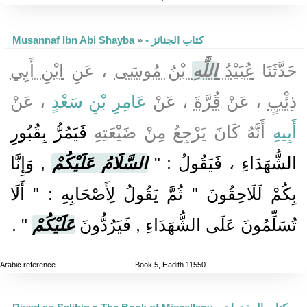
- كتاب الجنائز
»
Musannaf Ibn Abi Shayba
حَدَّثَنَا
عُبَيْدُ
اللَّهِ
بْنُ مُوسَى
، عَنِ
ابْنِ أَبِي
ذِئْبٍ
، عَنْ
قُرَّةَ
، عَنْ
عَامِرِ بْنِ سَعْدٍ
، عَنْ
أَبِيهِ
أَنَّهُ كَانَ يَرْجِعُ مِنْ ضَيْعَتِهِ
فَيَمُرُّ بِقُبُورِ
الشُّهَدَاءِ ، فَيَقُولُ : "
السَّلَامُ عَلَيْكُمْ
, وَإِنَّا
بِكُمْ لَلَاحِقُونَ " ثُمَّ يَقُولُ لِأَصْحَابِهِ : " أَلَا
تُسَلِّمُونَ عَلَى الشُّهَدَاءِ , فَيَرُدُّونَ
عَلَيْكُمْ
" .
Arabic reference
: Book 5, Hadith 11550