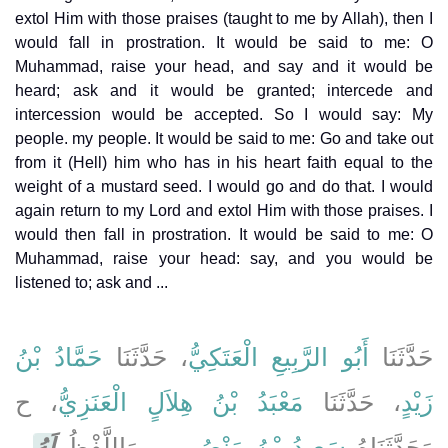
extol Him with those praises (taught to me by Allah), then I
would fall in prostration. It would be said to me: O
Muhammad, raise your head, and say and it would be
heard; ask and it would be granted; intercede and
intercession would be accepted. So I would say: My
people. my people. It would be said to me: Go and take out
from it (Hell) him who has in his heart faith equal to the
weight of a mustard seed. I would go and do that. I would
again return to my Lord and extol Him with those praises. I
would then fall in prostration. It would be said to me: O
Muhammad, raise your head: say, and you would be
listened to; ask and ...
حَدَّثَنَا
أَبُو الرَّبِيعِ الْعَتَكِيُّ
، حَدَّثَنَا
حَمَّادُ بْنُ
زَيْدٍ
، حَدَّثَنَا
مَعْبَدُ بْنُ هِلاَلٍ الْعَنَزِيُّ
، ح
وَحَدَّثَنَاهُ
سَعِيدُ بْنُ مَنْصُورٍ
، - وَاللَّفْظُ
لَهُ
-