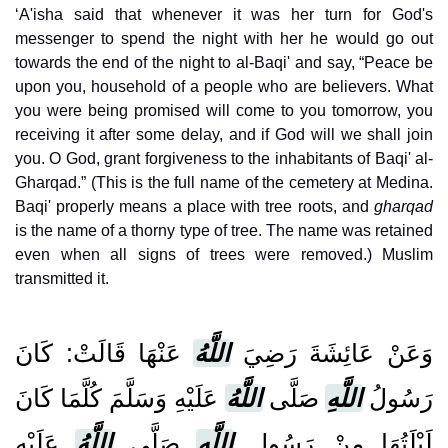
‘A'isha said that whenever it was her turn for God's
messenger to spend the night with her he would go out
towards the end of the night to al-Baqi' and say, “Peace be
upon you, household of a people who are believers. What
you were being promised will come to you tomorrow, you
receiving it after some delay, and if God will we shall join
you. O God, grant forgiveness to the inhabitants of Baqi' al-
Gharqad.” (This is the full name of the cemetery at Medina.
Baqi' properly means a place with tree roots, and
gharqad
is the name of a thorny type of tree. The name was retained
even when all signs of trees were removed.) Muslim
transmitted it.
وَعَنْ عَائِشَةَ رَضِيَ
اللَّهُ
عَنْهَا قَالَتْ: كَانَ
رَسُولُ
اللَّهِ
صَلَّى
اللَّهُ
عَلَيْهِ وَسَلَّمَ كُلَّمَا كَانَ
لَيْلَتُهَا مِنْ رَسُولِ
اللَّهِ
صَلَّى
اللَّهُ
عَلَيْهِ