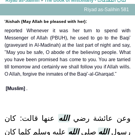
The Book of Miscellany - كتاب المقدمات
»
Riyad as-Salihin
Riyad as-Salihin 581
'Aishah (May Allah be pleased with her):
reported Whenever it was her turn to spend with
Messenger of Allah (PBUH), he used to go to the Baqi'
(graveyard in Al-Madinah) at the last part of night and say,
"May you be safe, O abode of the believing people. What
you have been promised has come to you. You are tarried
till tomorrow and certainly we shall follow you if Allah wills.
O Allah, forgive the inmates of the Baqi'-al-Gharqad."
[Muslim]
.
وعن عائشة رضي
الله
عنها قالت‏:‏ كان
رسول
الله
صلى
الله
عليه وسلم كلما كان