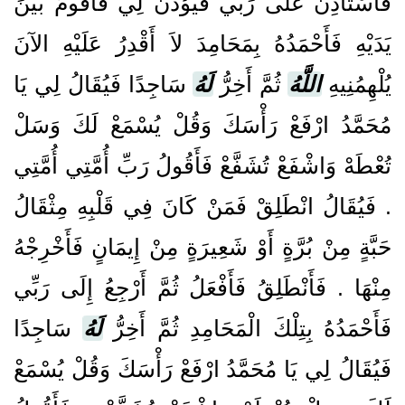
فَأَسْتَأْذِنُ عَلَى رَبِّي فَيُؤْذَنُ لِي فَأَقُومُ بَيْنَ
يَدَيْهِ فَأَحْمَدُهُ بِمَحَامِدَ لاَ أَقْدِرُ عَلَيْهِ الآنَ
يُلْهِمُنِيهِ
اللَّهُ
ثُمَّ أَخِرُّ
لَهُ
سَاجِدًا فَيُقَالُ لِي يَا
مُحَمَّدُ ارْفَعْ رَأْسَكَ وَقُلْ يُسْمَعْ لَكَ وَسَلْ
تُعْطَهْ وَاشْفَعْ تُشَفَّعْ فَأَقُولُ رَبِّ أُمَّتِي أُمَّتِي
‏.‏ فَيُقَالُ انْطَلِقْ فَمَنْ كَانَ فِي قَلْبِهِ مِثْقَالُ
حَبَّةٍ مِنْ بُرَّةٍ أَوْ شَعِيرَةٍ مِنْ إِيمَانٍ فَأَخْرِجْهُ
مِنْهَا ‏.‏ فَأَنْطَلِقُ فَأَفْعَلُ ثُمَّ أَرْجِعُ إِلَى رَبِّي
فَأَحْمَدُهُ بِتِلْكَ الْمَحَامِدِ ثُمَّ أَخِرُّ
لَهُ
سَاجِدًا
فَيُقَالُ لِي يَا مُحَمَّدُ ارْفَعْ رَأْسَكَ وَقُلْ يُسْمَعْ