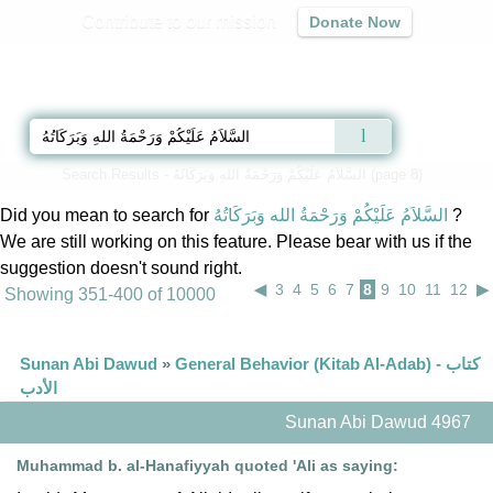
Contribute to our mission
Donate Now
Qur'an
|
Sunnah
|
Prayer Times
|
Audio
» Search 
Search Results - السَّلاَمُ عَلَيْكُمْ وَرَحْمَةُ اللهِ وَبَرَكَاتُهُ (page 8)
»
Home
?
السَّلاَمُ عَلَيْكُمْ وَرَحْمَةُ الله وَبَرَكَاتُهُ
Did you mean to search for
We are still working on this feature. Please bear with us if the
suggestion doesn't sound right.
◀
3
4
5
6
7
8
9
10
11
12
▶
Showing 351-400 of 10000
General Behavior (Kitab Al-Adab) - كتاب
»
Sunan Abi Dawud
الأدب
Sunan Abi Dawud 4967
Muhammad b. al-Hanafiyyah quoted 'Ali as saying: