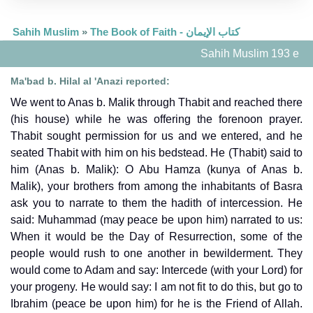
The Book of Faith - كتاب الإيمان
»
Sahih Muslim
Sahih Muslim 193 e
Ma'bad b. Hilal al 'Anazi reported:
We went to Anas b. Malik through Thabit and reached there
(his house) while he was offering the forenoon prayer.
Thabit sought permission for us and we entered, and he
seated Thabit with him on his bedstead. He (Thabit) said to
him (Anas b. Malik): O Abu Hamza (kunya of Anas b.
Malik), your brothers from among the inhabitants of Basra
ask you to narrate to them the hadith of intercession. He
said: Muhammad (may peace be upon him) narrated to us:
When it would be the Day of Resurrection, some of the
people would rush to one another in bewilderment. They
would come to Adam and say: Intercede (with your Lord) for
your progeny. He would say: I am not fit to do this, but go to
Ibrahim (peace be upon him) for he is the Friend of Allah.