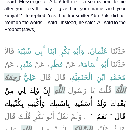
I said: Messenger of Allah! tell me if a son is born to me
after your death, may I give him your name and your
kunyah? He replied: Yes. The transmitter Abu Bakr did not
mention the words "I said". Instead, he said: 'Ali said to the
Prophet (saws).
حَدَّثَنَا
عُثْمَانُ
،
وَأَبُو بَكْرٍ ابْنَا أَبِي شَيْبَةَ
قَالاَ
حَدَّثَنَا
أَبُو أُسَامَةَ
، عَنْ
فِطْرٍ
، عَنْ
مُنْذِرٍ
، عَنْ
مُحَمَّدِ ابْنِ الْحَنَفِيَّةِ
، قَالَ قَالَ
عَلِيٌّ
رَحِمَهُ
اللَّهُ
قُلْتُ يَا رَسُولَ
اللَّهِ
إِنْ وُلِدَ لِي مِنْ
بَعْدِكَ وَلَدٌ أُسَمِّيهِ بِاسْمِكَ وَأُكْنِيهِ بِكُنْيَتِكَ
قَالَ ‏"‏ نَعَمْ ‏"
‏ ‏.‏ وَلَمْ يَقُلْ أَبُو بَكْرٍ قُلْتُ قَالَ
عَلِيٌّ عَلَيْهِ
السَّلاَمُ
لِلنَّبِيِّ صلى
الله
عليه