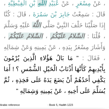
، عَنْ
مِسْعَرٍ
، عَنْ
عُبَيْدِ
اللَّهِ
بْنِ الْقِبْطِيَّةِ
،
قَالَ : سَمِعْتُ
جَابِرَ بْنَ سَمُرَةَ
، قَالَ : كُنَّا
إِذَا صَلَّيْنَا خَلْفَ النَّبِيَّ صَلَّى
اللَّهُ
عَلَيْهِ وَسَلَّمَ
، قُلْنَا :
السَّلامُ عَلَيْكُمُ
،
السَّلامُ عَلَيْكُمْ
،
وَأَشَارَ مِسْعَرٌ بِيَدِهِ ، عَنْ يَمِينِهِ وَعَنْ شِمَالِهِ
، فَقَالَ :
" مَا بَالُ هَؤُلاءِ الَّذِينَ يُرْمُونَ
بِأَيْدِيهِمْ كَأَنَّهَا أَذْنَابُ الْخَيْلِ الشُّمْسِ ؟ ! أَمَا
يَكْفِي أَحَدُهُمْ أَنْ يَضَعَ يَدَهُ عَلَى فَخِذِهِ ، ثُمَّ
يُسَلِّمَ عَلَى أَخِيهِ ، عَنْ يَمِينِهِ وَشِمَالِهِ "
Arabic reference
: Book 5, Hadith 1223