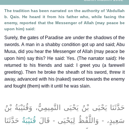
The tradition has been narrated on the authority of 'Abdullah
b. Qais. He heard it from his father who, while facing the
enemy, reported that the Messenger of Allah (may peace be
upon him) said:
Surely, the gates of Paradise are under the shadows of the
swords. A man in a shabby condition got up and said; Abu
Musa, did you hear the Messenger of Allah (may peace be
upon him) say this? He said: Yes. (The narrator said): He
returned to his friends and said: I greet you (a farewell
greeting). Then he broke the sheath of his sword, threw it
away, advanced with his (naked) sword towards the enemy
and fought (them) with it until he was slain.
حَدَّثَنَا يَحْيَى بْنُ يَحْيَى التَّمِيمِيُّ، وَقُتَيْبَةُ بْنُ
سَعِيدٍ، - وَاللَّفْظُ لِيَحْيَى - قَالَ
قُتَيْبَةُ
حَدَّثَنَا