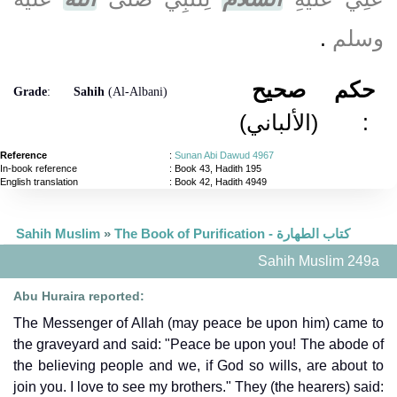
وسلم
‏.‏
حكم
صحيح
Grade
:
Sahih
(Al-Albani)
:
(الألباني)
Reference
:
Sunan Abi Dawud 4967
In-book reference
: Book 43, Hadith 195
English translation
:
Book 42, Hadith 4949
The Book of Purification - كتاب الطهارة
»
Sahih Muslim
Sahih Muslim 249a
Abu Huraira reported:
The Messenger of Allah (may peace be upon him) came to
the graveyard and said: "Peace be upon you! The abode of
the believing people and we, if God so wills, are about to
join you. I love to see my brothers." They (the hearers) said: