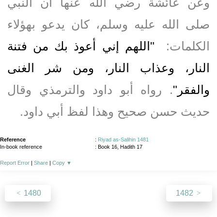
وعن عائشة رضي الله عنها أن النبي
صلى الله عليه وسلم، كان يدعو بهؤلاء
الكلمات‏:‏ ‏
"‏اللهم إني أعوذ بك من فتنة
النار، وعذاب النار، ومن شر الغنى
والفقر‏"
‏‏.‏ رواه أبو داود والترمذي وقال
حديث حسن صحيح وهذا لفظ أبي داود‏.‏
Reference
:
Riyad as-Salihin 1481
In-book reference
: Book 16, Hadith 17
Report Error
|
Share
|
Copy
▼
1480
1482