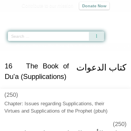
Contribute to our mission
Donate Now
Qur'an
|
Sunnah
|
Prayer Times
|
Audio
Home
»
Riyad as-Salihin
»
The Book of Du'a (Supplications) -
كتاب الدعوات
16
The Book of
كتاب الدعوات
Du'a (Supplications)
(250)
Chapter: Issues regarding Supplications, their
Virtues and Supplications of the Prophet (pbuh)
(250)