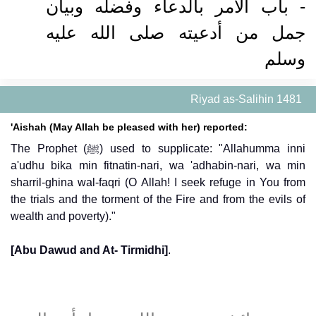
- باب الأمر بالدعاء وفضله وبيان
جمل من أدعيته صلى الله عليه
وسلم
Riyad as-Salihin 1481
'Aishah (May Allah be pleased with her) reported:
The Prophet (ﷺ) used to supplicate: "Allahumma inni
a'udhu bika min fitnatin-nari, wa 'adhabin-nari, wa min
sharril-ghina wal-faqri (O Allah! I seek refuge in You from
the trials and the torment of the Fire and from the evils of
wealth and poverty)."
[Abu Dawud and At- Tirmidhi]
.