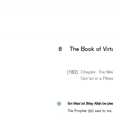
Home
»
Riyad as-Salihin
»
The Book o
8
The Book of Virt
(182)
Chapter: The Meri
Qur'an in a Pleas
Ibn Mas'ud (May Allah be plea
The Prophet (ﷺ) said to me, "Recite the Qur'an to me." I said: "O