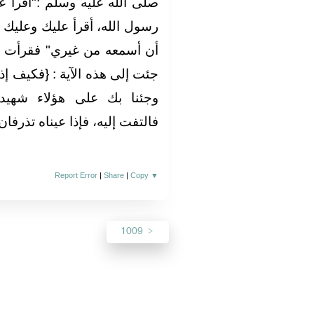
صلى الله عليه وسلم ‏:‏‏"‏اقرأ عل
رسول الله، أقرأ عليك وعليك أنزل 
أن أسمعه من غيري‏"‏ فقرأت 
جئت إلى هذه الآية ‏:‏ ‏{‏فكيف 
وجئنا بك على هؤلاء شهيدا‏}‏ 
فالتفت إليه، فإذا عيناه تذرفان ‏.‏‏(‏‏
Report Error
|
Share
|
Copy
▼
1009