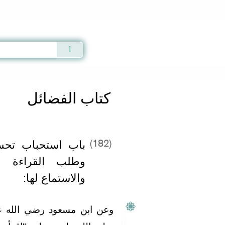
Qur'an
|
Sunnah
|
Prayer Times
|
Audio
كتاب الفضائل
باب استحباب تحس
(182)
وطلب القراءة
والاستماع لها‏:
وعن ابن مسعود رضي الله عنه