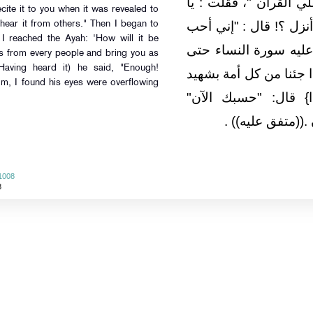
ي القرآن ‏"‏، فقلت ‏:‏ يا
cite it to you when it was revealed to
‏؟‏‏!‏ قال ‏:‏ ‏"‏إني أحب
 I reached the Ayah: 'How will it be
عليه سورة النساء حتى
s from every people and bring you as
Having heard it) he said, "Enough!
إذا جئنا من كل أمة بشهيد
m, I found his eyes were overflowing
قال‏:‏ ‏"‏حسبك الآن‏"‏
(‏متفق عليه‏)‏‏)‏ ‏.‏
 1008
8