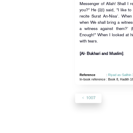
Messenger of Allah! Shall I re
you?" He (ﷺ) said, "I like to hear it from others." Then I began to
recite Surat An-Nisa'. When
when We shall bring a witnes
a witness against them?' (
Enough!" When I looked at hi
with tears.
[Al- Bukhari and Muslim]
.
Reference
:
Riyad as-Salihin
In-book reference
: Book 8, Hadith 1
1007