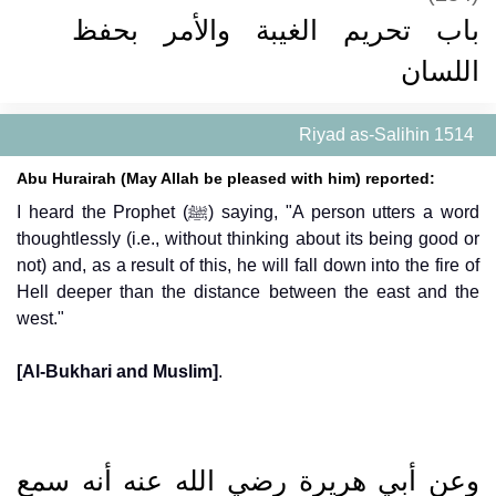
باب تحريم الغيبة والأمر بحفظ
اللسان
Riyad as-Salihin 1514
Abu Hurairah (May Allah be pleased with him) reported:
I heard the Prophet (ﷺ) saying, "A person utters a word
thoughtlessly (i.e., without thinking about its being good or
not) and, as a result of this, he will fall down into the fire of
Hell deeper than the distance between the east and the
west."
[Al-Bukhari and Muslim]
.
وعن أبي هريرة رضي الله عنه أنه سمع