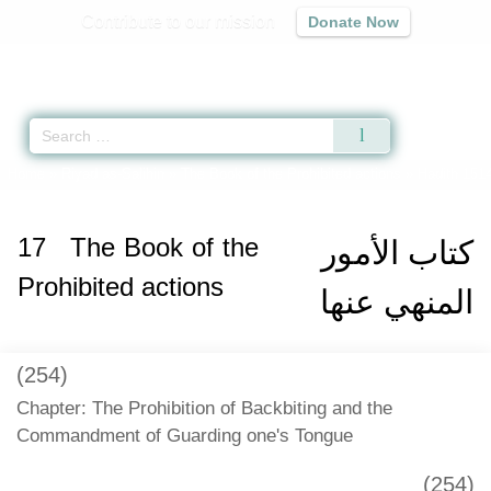
Contribute to our mission
Donate Now
Qur'an
|
Sunnah
|
Prayer Times
|
Audio
Home
»
Riyad as-Salihin
»
The Book of the Prohibited actions
» Hadith 151
17
The Book of the
كتاب الأمور
Prohibited actions
المنهي عنها
(254)
Chapter: The Prohibition of Backbiting and the
Commandment of Guarding one's Tongue
(254)