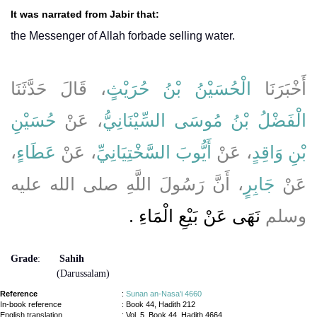
It was narrated from Jabir that:
the Messenger of Allah forbade selling water.
أَخْبَرَنَا
الْحُسَيْنُ بْنُ حُرَيْثٍ
، قَالَ حَدَّثَنَا
الْفَضْلُ بْنُ مُوسَى السِّيْنَانِيُّ
، عَنْ
حُسَيْنِ
،
عَطَاءٍ
، عَنْ
أَيُّوبَ السَّخْتِيَانِيِّ
، عَنْ
بْنِ وَاقِدٍ
عَنْ
جَابِرٍ
، أَنَّ رَسُولَ اللَّهِ صلى الله عليه
وسلم
نَهَى عَنْ بَيْعِ الْمَاءِ ‏.‏
Grade
:
Sahih
(Darussalam)
Reference
:
Sunan an-Nasa'i 4660
In-book reference
: Book 44, Hadith 212
English translation
:
Vol. 5, Book 44, Hadith 4664