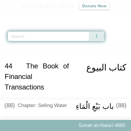
Contribute to our mission
Donate Now
Qur'an
|
Sunnah
|
Prayer Times
|
Audio
Home
»
Sunan an-Nasa'i
»
The Book of Financial Transactions
» Hadith 46
44
The Book of
كتاب البيوع
Financial
Transactions
(88)
باب بَيْعِ الْمَاءِ ‏‏
(88)
Chapter: Selling Water
Sunan an-Nasa'i 4660