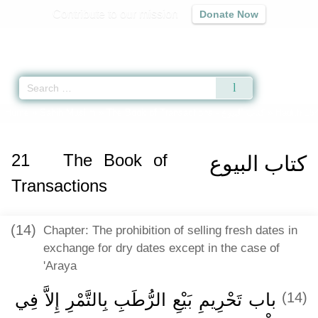
Contribute to our mission
Donate Now
Qur'an
|
Sunnah
|
Prayer Times
|
Audio
Home
»
Sahih Muslim
»
The Book of Transactions -
كتاب البيوع
» Hadith 15
21
The Book of
كتاب البيوع
Transactions
(14)
Chapter: The prohibition of selling fresh dates in
exchange for dry dates except in the case of
'Araya
باب تَحْرِيمِ بَيْعِ الرُّطَبِ بِالتَّمْرِ إِلاَّ فِي
(14)