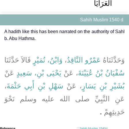
الْعَرَايَا ‏‏
Sahih Muslim 1540 d
A hadith like this has been narrated on the authority of Sahl
b. Abu Hathma.
قَالاَ حَدَّثَنَا
وَابْنُ، نُمَيْرٍ
،
عَمْرٌو النَّاقِدُ
وَحَدَّثَنَاهُ
سُفْيَانُ بْنُ عُيَيْنَةَ
، عَنْ
يَحْيَى بْنِ، سَعِيدٍ
عَنْ
،
سَهْلِ بْنِ أَبِي حَثْمَةَ
، عَنْ
بُشَيْرِ بْنِ يَسَارٍ
عَنِ النَّبِيِّ صلى الله عليه وسلم نَحْوَ
حَدِيثِهِمْ
‏.‏
Reference
:
Sahih Muslim 1540d