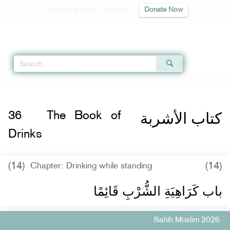
Contribute to our mission
Donate Now
Qur'an
|
Sunnah
|
Prayer Times
|
Audio
Home
»
Sahih Muslim
»
The Book of Drinks
» Hadith 2026
كتاب الأشربة
36
The Book of
Drinks
(14)
(14)
Chapter: Drinking while standing
باب كَرَاهِيَةِ الشُّرْبِ قَائِمًا ‏‏
Sahih Muslim 2026