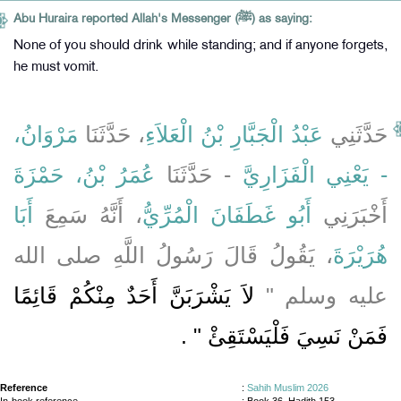
Abu Huraira reported Allah's Messenger (ﷺ) as saying:
None of you should drink while standing; and if anyone forgets,
he must vomit.
حَدَّثَنِي
عَبْدُ الْجَبَّارِ بْنُ الْعَلاَءِ
، حَدَّثَنَا
مَرْوَانُ،
- يَعْنِي الْفَزَارِيَّ
- حَدَّثَنَا
عُمَرُ بْنُ، حَمْزَةَ
أَخْبَرَنِي
أَبُو غَطَفَانَ الْمُرِّيُّ
، أَنَّهُ سَمِعَ
أَبَا
هُرَيْرَةَ
، يَقُولُ قَالَ رَسُولُ اللَّهِ صلى الله
عليه وسلم ‏"‏
لاَ يَشْرَبَنَّ أَحَدٌ مِنْكُمْ قَائِمًا
فَمَنْ نَسِيَ فَلْيَسْتَقِئْ ‏"
‏ ‏.‏
Reference
:
Sahih Muslim 2026
In-book reference
: Book 36, Hadith 153