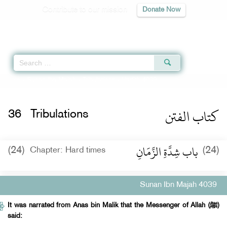
Contribute to our mission
Donate Now
Qur'an
|
Sunnah
|
Prayer Times
|
Audio
Home
»
Sunan Ibn Majah
»
Tribulations
» Hadith 4039
كتاب الفتن
36
Tribulations
باب شِدَّةِ الزَّمَانِ ‏‏
(24)
(24)
Chapter: Hard times
Sunan Ibn Majah 4039
It was narrated from Anas bin Malik that the Messenger of Allah (ﷺ)
said: