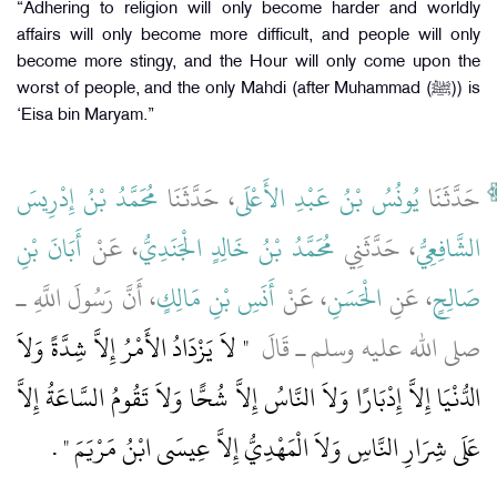
“Adhering to religion will only become harder and worldly
affairs will only become more difficult, and people will only
become more stingy, and the Hour will only come upon the
worst of people, and the only Mahdi (after Muhammad (ﷺ)) is
‘Eisa bin Maryam.”
حَدَّثَنَا
يُونُسُ بْنُ عَبْدِ الأَعْلَى
، حَدَّثَنَا
مُحَمَّدُ بْنُ إِدْرِيسَ
الشَّافِعِيُّ
، حَدَّثَنِي
مُحَمَّدُ بْنُ خَالِدٍ الْجَنَدِيُّ
، عَنْ
أَبَانَ بْنِ
صَالِحٍ
، عَنِ
الْحَسَنِ
، عَنْ
أَنَسِ بْنِ مَالِكٍ
، أَنَّ رَسُولَ اللَّهِ ـ
صلى الله عليه وسلم ـ قَالَ ‏
"‏ لاَ يَزْدَادُ الأَمْرُ إِلاَّ شِدَّةً وَلاَ
الدُّنْيَا إِلاَّ إِدْبَارًا وَلاَ النَّاسُ إِلاَّ شُحًّا وَلاَ تَقُومُ السَّاعَةُ إِلاَّ
عَلَى شِرَارِ النَّاسِ وَلاَ الْمَهْدِيُّ إِلاَّ عِيسَى ابْنُ مَرْيَمَ ‏"
‏ ‏.‏