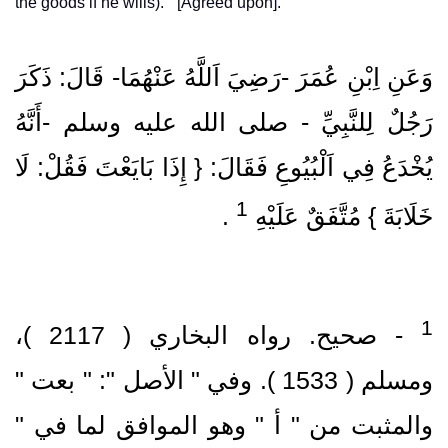
the goods if he wills).'" [Agreed upon].
وَعَنِ اِبْنِ عُمَرَ ‏-رَضِيَ اَللَّهُ عَنْهُمَا‏- قَالَ: ذَكَرَ
رَجُلٌ لِلنَّبِيِّ ‏- صلى الله عليه وسلم ‏-أَنَّهُ
يُخْدَعُ فِي اَلْبُيُوعِ فَقَالَ: { إِذَا بَايَعْتَ فَقُلْ: لَا
1
خَلَابَةَ } مُتَّفَقٌ عَلَيْهِ
‏ .‏
‏- صحيح.‏ رواه البخاري ( 2117 )‏،
ومسلم ( 1533 )‏.‏ وفي " الأصل ": " بعت "
والمثبت من " أ " وهو الموافق لما في "