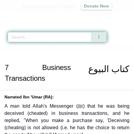
Contribute to our mission
Donate Now
Qur'an
|
Sunnah
|
Prayer Times
|
Audio
Home
»
Bulugh al-Maram
»
Business Transactions
» Hadith
7
Business
كتاب البيوع
Transactions
Narrated Ibn 'Umar (RA):
A man told Allah's Messenger (ﷺ) that he was being
deceived (cheated) in business transactions, and he
replied, "When you make a purchase say, 'Deceiving
(cheating) is not allowed (i.e. he has the choice to return