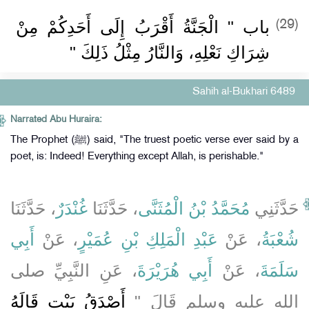
باب ‏"‏ الْجَنَّةُ أَقْرَبُ إِلَى أَحَدِكُمْ مِنْ
(29)
شِرَاكِ نَعْلِهِ، وَالنَّارُ مِثْلُ ذَلِكَ ‏"‏
Sahih al-Bukhari 6489
Narrated Abu Huraira:
The Prophet (ﷺ) said, "The truest poetic verse ever said by a
poet, is: Indeed! Everything except Allah, is perishable."
حَدَّثَنِي
مُحَمَّدُ بْنُ الْمُثَنَّى
، حَدَّثَنَا
غُنْدَرٌ
، حَدَّثَنَا
شُعْبَةُ
، عَنْ
عَبْدِ الْمَلِكِ بْنِ عُمَيْرٍ
، عَنْ
أَبِي
سَلَمَةَ
، عَنْ
أَبِي هُرَيْرَةَ
، عَنِ النَّبِيِّ صلى
الله عليه وسلم قَالَ ‏"‏
أَصْدَقُ بَيْتٍ قَالَهُ