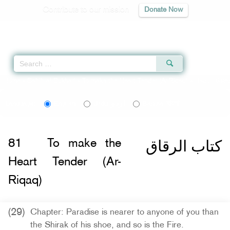
Contribute to our mission
Donate Now
Qur'an
|
Sunnah
|
Prayer Times
|
Audio
Home
»
Sahih al-Bukhari
»
To make the Heart Tender (Ar-Riqaq)
» Hadith 6489
اردو
বাংলা
Language:
English
Urdu
Bangla
كتاب الرقاق
81
To make the
Heart Tender (Ar-
Riqaq)
(29)
Chapter: Paradise is nearer to anyone of you than
the Shirak of his shoe, and so is the Fire.