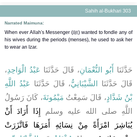
Sahih al-Bukhari 303
Narrated Maimuna:
When ever Allah's Messenger (ﷺ) wanted to fondle any of
his wives during the periods (menses), he used to ask her
to wear an Izar.
،
عَبْدُ الْوَاحِدِ
، قَالَ حَدَّثَنَا
أَبُو النُّعْمَانِ
حَدَّثَنَا
قَالَ حَدَّثَنَا
الشَّيْبَانِيُّ
، قَالَ حَدَّثَنَا
عَبْدُ اللَّهِ
بْنُ شَدَّادٍ
، قَالَ سَمِعْتُ
مَيْمُونَةَ
، كَانَ رَسُولُ
اللَّهِ صلى الله عليه وسلم
إِذَا أَرَادَ أَنْ
يُبَاشِرَ امْرَأَةً مِنْ نِسَائِهِ أَمَرَهَا فَاتَّزَرَتْ