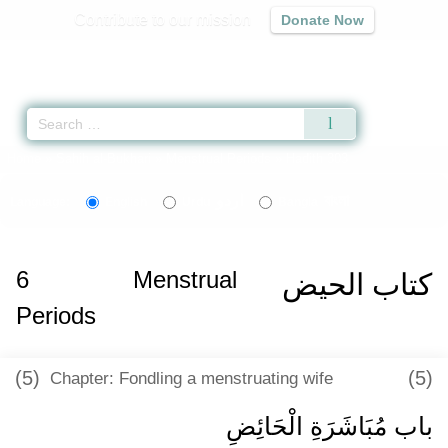
Contribute to our mission
Donate Now
Qur'an
|
Sunnah
|
Prayer Times
|
Audio
Home
»
Sahih al-Bukhari
»
Menstrual Periods
» Hadith 303
اردو
বাংলা
Language:
English
Urdu
Bangla
6
Menstrual
كتاب الحيض
Periods
(5)
(5)
Chapter: Fondling a menstruating wife
باب مُبَاشَرَةِ الْحَائِضِ