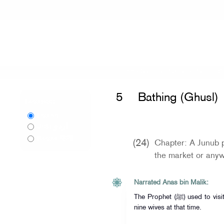
Home
»
Sahih al-Bukhari
»
Bathing (
5
Bathing (Ghusl)
Language:
English
اردو
Urdu
বাংলা
Bangla
(24)
Chapter: A Junub p
the market or any
Narrated Anas bin Malik:
The Prophet (ﷺ) used to visit all his wives in one night and he had
nine wives at that time.