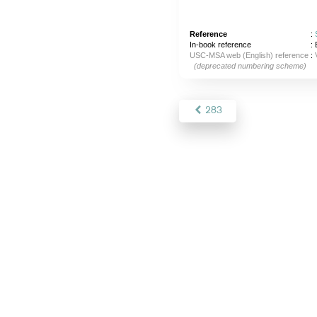
Reference
:
In-book reference
: 
USC-MSA web (English) reference
:
(deprecated numbering scheme)
283