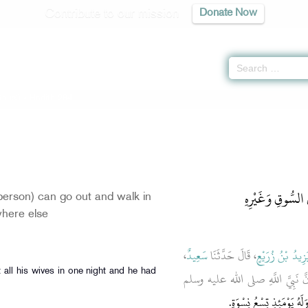
Contribute to our mission
Donate Now
Ghusl)
» Hadith 284
لسُّوقِ وَغَيْرِهِ
erson) can go out and walk in
where else
،
سَعِيدٌ
، قَالَ حَدَّثَنَا
َزِيدُ بْنُ زُرَيْعٍ
، نَّ نَبِيَّ اللَّهِ صلى الله عليه وسلم
هُ يَوْمَئِذٍ تِسْعُ نِسْوَةٍ‏.‏