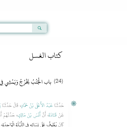
Qur'an
|
Sunnah
|
Prayer Times
|
Audio
كتاب الغسل
باب الْجُنُبُ يَخْرُجُ وَيَمْشِي فِي ا
(24)
حَدَّثَنَا
عَبْدُ الأَعْلَى بْنُ حَمَّادٍ
، قَالَ حَدَّثَنَا
ي
عَنْ
قَتَادَةَ
، أَنَّ
أَنَسَ بْنَ مَالِكٍ
حَدَّثَهُمْ أَ
كَانَ
يَطُوفُ عَلَى نِسَائِهِ فِي اللَّيْلَةِ الْوَاحِدَةِ، وَلَ