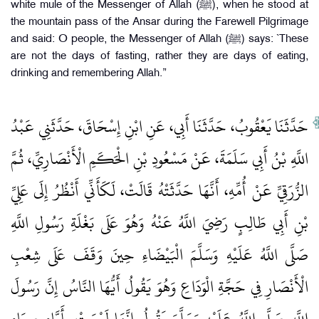
white mule of the Messenger of Allah (ﷺ), when he stood at
the mountain pass of the Ansar during the Farewell Pilgrimage
and said: O people, the Messenger of Allah (ﷺ) says: `These
are not the days of fasting, rather they are days of eating,
drinking and remembering Allah.”
حَدَّثَنَا يَعْقُوبُ، حَدَّثَنَا أَبِي، عَنِ ابْنِ إِسْحَاقَ، حَدَّثَنِي عَبْدُ
اللَّهِ بْنُ أَبِي سَلَمَةَ، عَنْ مَسْعُودِ بْنِ الْحَكَمِ الْأَنْصَارِيِّ، ثُمَّ
الزُّرَقِيِّ عَنْ أُمِّهِ، أَنَّهَا حَدَّثَتْهُ قَالَتْ، لَكَأَنِّي أَنْظُرُ إِلَى عَلِيِّ
بْنِ أَبِي طَالِبٍ رَضِيَ اللَّهُ عَنْهُ وَهُوَ عَلَى بَغْلَةِ رَسُولِ اللَّهِ
صَلَّى اللَّهُ عَلَيْهِ وَسَلَّمَ الْبَيْضَاءِ حِينَ وَقَفَ عَلَى شِعْبِ
الْأَنْصَارِ فِي حَجَّةِ الْوَدَاعِ وَهُوَ يَقُولُ أَيُّهَا النَّاسُ إِنَّ رَسُولَ
اللَّهِ صَلَّى اللَّهُ عَلَيْهِ وَسَلَّمَ يَقُولُ إِنَّهَا لَيْسَتْ بِأَيَّامِ صِيَامٍ