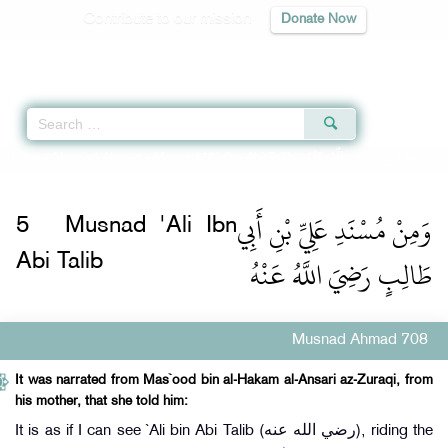
Contribute to our mission
Donate Now
Qur'an
|
Sunnah
|
Prayer Times
|
Audio
Home
»
Musnad Ahmad
»
Musnad 'Ali Ibn Abi Talib -
نِ أَبِي طَالِبٍ رَضِيَ اللَّهُ عَنْهُ
وَمِنْ مُسْنَدِ عَلِيِّ بْنِ أَبِي
5
Musnad 'Ali Ibn
طَالِبٍ رَضِيَ اللَّهُ عَنْهُ
Abi Talib
Musnad Ahmad 708
It was narrated from Mas`ood bin al-Hakam al-Ansari az-Zuraqi, from
his mother, that she told him:
It is as if I can see `Ali bin Abi Talib (رضي الله عنه), riding the