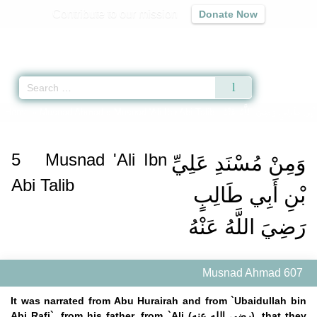
Contribute to our mission
Donate Now
Qur'an
|
Sunnah
|
Prayer Times
|
Audio
Home
»
Musnad Ahmad
»
Musnad 'Ali Ibn Abi Talib -
أَبِي طَالِبٍ رَضِيَ اللَّهُ عَنْهُ
5
Musnad 'Ali Ibn
وَمِنْ مُسْنَدِ عَلِيِّ
Abi Talib
بْنِ أَبِي طَالِبٍ
رَضِيَ اللَّهُ عَنْهُ
Musnad Ahmad 607
It was narrated from Abu Hurairah and from `Ubaidullah bin
Abi Rafi`, from his father, from `Ali (رضي الله عنه), that they