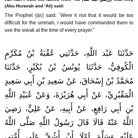
(Abu Hurairah and ‘Ali) said:
The Prophet (ﷺ) said: `Were it not that it would be too
difficult for the ummah, I would have commanded them to
use the siwak at the time of every prayer.”
حَدَّثَنَا عَبْد اللَّهِ، حَدَّثَنِي عُقْبَةُ بْنُ مُكَرَّمٍ
الْكُوفِيُّ، حَدَّثَنَا يُونُسُ بْنُ بُكَيْرٍ، حَدَّثَنَا
مُحَمَّدُ بْنُ إِسْحَاقَ، عَنْ سَعِيدِ بْنِ أَبِي سَعِيدٍ
الْمَقْبُرِيِّ، عَنْ أَبِي هُرَيْرَةَ، وَعَنْ عُبَيْدِ اللَّهِ
بْنِ أَبِي رَافِعٍ، عَنْ أَبِيهِ، عَنْ عَلِيٍّ، رَضِيَ
اللَّهُ عَنْهُ قَالَا قَالَ رَسُولُ اللَّهِ صَلَّى اللَّهُ
عَلَيْهِ وَسَلَّمَ لَوْلَا أَنْ أَشُقَّ عَلَى أُمَّتِي