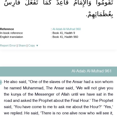
تَقُومُوا وَالإِمَامُ قَاعِدٌ كَمَا تَفْعَلُ فَارِسُ
بِعُظَمَائِهِمْ‏.‏
Reference
:
Al-Adab Al-Mufrad 960
In-book reference
: Book 41, Hadith 9
English translation
:
Book 41, Hadith 960
Report Error
|
Share
|
Copy
▼
Al-Adab Al-Mufrad 961
He also said, "One of the slaves of the Ansar had a son whom
he named Muhammad, The Ansar said, 'We will not give you
the kunya of the Messenger of Allah until we have sat in the
road and asked the Prophet about the Final Hour.' The Prophet
said, 'You have come to me to ask me about the Hour?' 'Yes,'
we replied. He said, 'There is no one alive now who will see it,