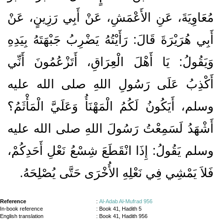
مُعَاوِيَةَ، عَنِ الأَعْمَشِ، عَنْ أَبِي رَزِينٍ، عَنْ
أَبِي هُرَيْرَةَ قَالَ‏:‏ رَأَيْتُهُ يَضْرِبُ جَبْهَتَهُ بِيَدِهِ
وَيَقُولُ‏:‏ يَا أَهْلَ الْعِرَاقِ، أَتَزْعُمُونَ أَنِّي
أَكْذِبُ عَلَى رَسُولِ اللهِ صلى الله عليه
وسلم، أَيَكُونُ لَكُمُ الْمَهْنَأُ وَعَلَيَّ الْمَأْثَمُ‏؟‏
أَشْهَدُ لَسَمِعْتُ رَسُولَ اللهِ صلى الله عليه
وسلم يَقُولُ‏:‏ إِذَا انْقَطَعَ شِسْعُ نَعْلِ أَحَدِكُمْ،
فَلاَ يَمْشِي فِي نَعْلِهِ الأُخْرَى حَتَّى يُصْلِحَهُ‏.‏
Reference
:
Al-Adab Al-Mufrad 956
In-book reference
: Book 41, Hadith 5
English translation
:
Book 41, Hadith 956