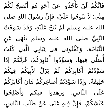
فَإِنَّكُمْ لَنْ تَأْخُذُوا عَنْ أَحَدٍ هُوَ أَنْصَحُ لَكُمْ
مِنِّي‏:‏ لاَ تَنُوحُوا عَلَيَّ، فَإِنَّ رَسُولَ اللهِ صلى
الله عليه وسلم لَمْ يُنَحْ عَلَيْهِ، وَقَدْ سَمِعْتُ
النَّبِيَّ صلى الله عليه وسلم يَنْهَى عَنِ
النِّيَاحَةِ، وَكَفِّنُونِي فِي ثِيَابِي الَّتِي كُنْتُ
أُصَلِّي فِيهَا، وَسَوِّدُوا أَكَابِرَكُمْ، فَإِنَّكُمْ إِذَا
سَوَّدْتُمْ أَكَابِرَكُمْ لَمْ يَزَلْ لأَبِيكُمْ فِيكُمْ
خَلِيفَةٌ، وَإِذَا سَوَّدْتُمْ أَصَاغِرَكُمْ هَانَ أَكَابِرُكُمْ
عَلَى النَّاسِ، وزهدوا فيكم وَأَصْلِحُوا
عَيْشَكُمْ، فَإِنَّ فِيهِ غِنًى عَنْ طَلَبِ النَّاسِ،