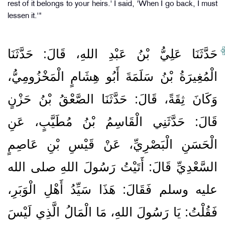
rest of it belongs to your heirs.' I said, 'When I go back, I must
lessen it.'"
حَدَّثَنَا عَلِيُّ بْنُ عَبْدِ اللهِ، قَالَ‏:‏ حَدَّثَنَا
الْمُغِيرَةُ بْنُ سَلَمَةَ أَبُو هِشَامٍ الْمَخْزُومِيُّ،
وَكَانَ ثِقَةً، قَالَ‏:‏ حَدَّثَنَا الصَّعْقُ بْنُ حَزْنٍ
قَالَ‏:‏ حَدَّثَنِي الْقَاسِمُ بْنُ مُطَيَّبٍ، عَنِ
الْحَسَنِ الْبَصْرِيِّ، عَنْ قَيْسِ بْنِ عَاصِمٍ
السَّعْدِيِّ قَالَ‏:‏ أَتَيْتُ رَسُولَ اللهِ صلى الله
عليه وسلم فَقَالَ‏:‏ هَذَا سَيِّدُ أَهْلِ الْوَبَرِ،
فَقُلْتُ‏:‏ يَا رَسُولَ اللهِ، مَا الْمَالُ الَّذِي لَيْسَ