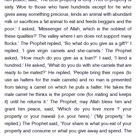
him peace, said, 'The best property is forty. A lot of property is
sixty. Woe to those who have hundreds except for he who
gives away something precious, lends an animal with abundant
milk or sacrifices a fat animal to eat and feeds beggars and the
poor.' I asked, 'Messenger of Allah, which is the noblest of
these qualities?' The valley where I am does not support many
flocks.' The Prophet replied, 'So what do you give as a gift?' I
replied, 'I give virgin camels and she-camels.' The Prophet
asked, 'How much do you give as a loan?' I said, 'I lend a
hundred.' He asked, 'What do you do with she-camels that are
ready to be mated?' He replied, 'People bring their ropes (to
use as halters for the male camels) and no man is prevented
from taking a camel on which he puts a halter. He takes the
male camel he thinks is the proper one (for mating and keeps
it) until he returns it.' The Prophet, may Allah bless him and
grant him peace, said, 'Which do you love more ? your
property or your mawali (i.e. your heirs).' ('My property,' he
replied.) The Prophet said, 'Your share is what you eat of your
property and consume or what you give away and spend. The