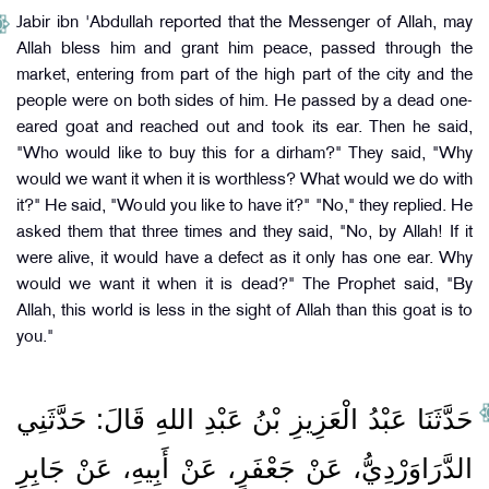
Jabir ibn 'Abdullah reported that the Messenger of Allah, may
Allah bless him and grant him peace, passed through the
market, entering from part of the high part of the city and the
people were on both sides of him. He passed by a dead one-
eared goat and reached out and took its ear. Then he said,
"Who would like to buy this for a dirham?" They said, "Why
would we want it when it is worthless? What would we do with
it?" He said, "Would you like to have it?" "No," they replied. He
asked them that three times and they said, "No, by Allah! If it
were alive, it would have a defect as it only has one ear. Why
would we want it when it is dead?" The Prophet said, "By
Allah, this world is less in the sight of Allah than this goat is to
you."
حَدَّثَنَا عَبْدُ الْعَزِيزِ بْنُ عَبْدِ اللهِ قَالَ‏:‏ حَدَّثَنِي
الدَّرَاوَرْدِيُّ، عَنْ جَعْفَرٍ، عَنْ أَبِيهِ، عَنْ جَابِرِ