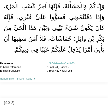
وَإِيَّاكُمْ وَالْمَسْأَلَةَ، فَإِنَّهَا آخِرُ كَسْبِ الْمَرْءِ،
وَإِذَا دَفَنْتُمُونِي فَسَوُّوا عَلَيَّ قَبْرِي، فَإِنَّهُ
كَانَ يَكُونُ شَيْءٌ بَيْنِي وَبَيْنَ هَذَا الْحَيِّ مِنْ
بَكْرِ بْنِ وَائِلٍ‏:‏ خُمَاشَاتٌ، فَلاَ آمَنُ سَفِيهًا أَنْ
يَأْتِيَ أَمْرًا يُدْخِلُ عَلَيْكُمْ عَيْبًا فِي دِينِكُمْ‏.‏
Reference
:
Al-Adab Al-Mufrad 953
In-book reference
: Book 41, Hadith 2
English translation
:
Book 41, Hadith 953
Report Error
|
Share
|
Copy
▼
(432)