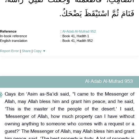
فَنَامَ ثُمَّ اسْتَيْقَظَ يَضْحَكُ‏.‏
Reference
:
Al-Adab Al-Mufrad 952
In-book reference
: Book 41, Hadith 1
English translation
:
Book 41, Hadith 952
Report Error
|
Share
|
Copy
▼
Al-Adab Al-Mufrad 953
Qays ibn 'Asim as-Sa'idi said, "I came to the Messenger of
Allah, may Allah bless him and grant him peace, and he said,
'This is the master of the people of the desert.' I said,
'Messenger of Allah, how much property can I have without
owning anything to someone who comes with a request or a
guest?' The Messenger of Allah, may Allah bless him and grant