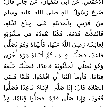
الأَعْمَشِ، عَنْ أَبِي سُفْيَانَ، عَنْ جَابِرٍ قَالَ‏:‏
صُرِعَ رَسُولُ اللهِ صلى الله عليه وسلم
مِنْ فَرَسٍ بِالْمَدِينَةِ عَلَى جِذْعِ نَخْلَةٍ،
فَانْفَكَّتْ قَدَمُهُ، فَكُنَّا نَعُودُهُ فِي مَشْرُبَةٍ
لِعَائِشَةَ رَضِيَ اللَّهُ عَنْهَا، فَأَتَيْنَاهُ وَهُوَ يُصَلِّي
قَاعِدًا، فَصَلَّيْنَا قِيَامًا، ثُمَّ أَتَيْنَاهُ مَرَّةً أُخْرَى
وَهُوَ يُصَلِّي الْمَكْتُوبَةَ قَاعِدًا، فَصَلَّيْنَا خَلْفَهُ
قِيَامًا، فَأَوْمَأَ إِلَيْنَا أَنِ اقْعُدُوا، فَلَمَّا قَضَى
الصَّلاَةَ قَالَ‏:‏ إِذَا صَلَّى الإِمَامُ قَاعِدًا فَصَلُّوا
قُعُودًا، وَإِذَا صَلَّى قَائِمًا فَصَلُّوا قِيَامًا، وَلاَ