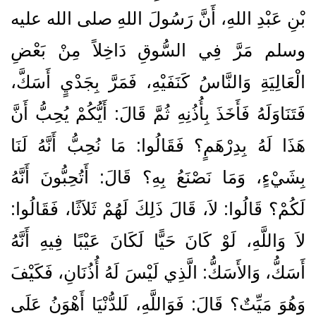
بْنِ عَبْدِ اللهِ، أَنَّ رَسُولَ اللهِ صلى الله عليه
وسلم مَرَّ فِي السُّوقِ دَاخِلاً مِنْ بَعْضِ
الْعَالِيَةِ وَالنَّاسُ كَنَفَيْهِ، فَمَرَّ بِجَدْيٍ أَسَكَّ،
فَتَنَاوَلَهُ فَأَخَذَ بِأُذُنِهِ ثُمَّ قَالَ‏:‏ أَيُّكُمْ يُحِبُّ أَنَّ
هَذَا لَهُ بِدِرْهَمٍ‏؟‏ فَقَالُوا‏:‏ مَا نُحِبُّ أَنَّهُ لَنَا
بِشَيْءٍ، وَمَا نَصْنَعُ بِهِ‏؟‏ قَالَ‏:‏ أَتُحِبُّونَ أَنَّهُ
لَكُمْ‏؟‏ قَالُوا‏:‏ لاَ، قَالَ ذَلِكَ لَهُمْ ثَلاَثًا، فَقَالُوا‏:‏
لاَ وَاللَّهِ، لَوْ كَانَ حَيًّا لَكَانَ عَيْبًا فِيهِ أَنَّهُ
أَسَكُّ، وَالأَسَكُّ‏:‏ الَّذِي لَيْسَ لَهُ أُذُنَانِ، فَكَيْفَ
وَهُوَ مَيِّتٌ‏؟‏ قَالَ‏:‏ فَوَاللَّهِ، لَلدُّنْيَا أَهْوَنُ عَلَى