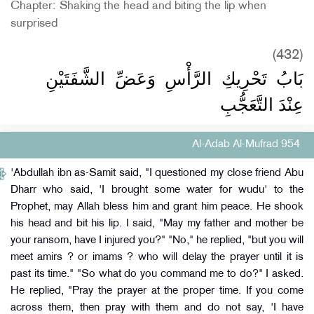
Chapter: Shaking the head and biting the lip when
surprised
(432)
بَابُ تَحْرِيكِ الرَّأْسِ وَعَضِّ الشَّفَتَيْنِ
عِنْدَ التَّعَجُّبِ
Al-Adab Al-Mufrad 954
'Abdullah ibn as-Samit said, "I questioned my close friend Abu
Dharr who said, 'I brought some water for wudu' to the
Prophet, may Allah bless him and grant him peace. He shook
his head and bit his lip. I said, "May my father and mother be
your ransom, have I injured you?" "No," he replied, "but you will
meet amirs ? or imams ? who will delay the prayer until it is
past its time." "So what do you command me to do?" I asked.
He replied, "Pray the prayer at the proper time. If you come
across them, then pray with them and do not say, 'I have