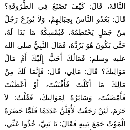
النَّاقَةَ، قَالَ‏:‏ كَيْفَ تَصْنَعُ فِي الطَّرُوقَةِ‏؟‏
قَالَ‏:‏ يَغْدُو النَّاسُ بِحِبَالِهِمْ، وَلاَ يُوزَعُ رَجُلٌ
مِنْ جَمَلٍ يَخْتَطِمُهُ، فَيُمْسِكُهُ مَا بَدَا لَهُ،
حَتَّى يَكُونَ هُوَ يَرُدَّهُ، فَقَالَ النَّبِيُّ صلى الله
عليه وسلم‏:‏ فَمَالُكَ أَحَبُّ إِلَيْكَ أَمْ مَالُ
مَوَالِيكَ‏؟‏ قَالَ‏:‏ مَالِي، قَالَ‏:‏ فَإِنَّمَا لَكَ مِنْ
مَالِكَ مَا أَكَلْتَ فَأَفْنَيْتَ، أَوْ أَعْطَيْتَ
فَأَمْضَيْتَ، وَسَائِرُهُ لِمَوَالِيكَ، فَقُلْتُ‏:‏ لاَ
جَرَمَ، لَئِنْ رَجَعْتُ لَأُقِلَّنَّ عَدَدَهَا فَلَمَّا حَضَرَهُ
الْمَوْتُ جَمَعَ بَنِيهِ فَقَالَ‏:‏ يَا بَنِيَّ، خُذُوا عَنِّي،