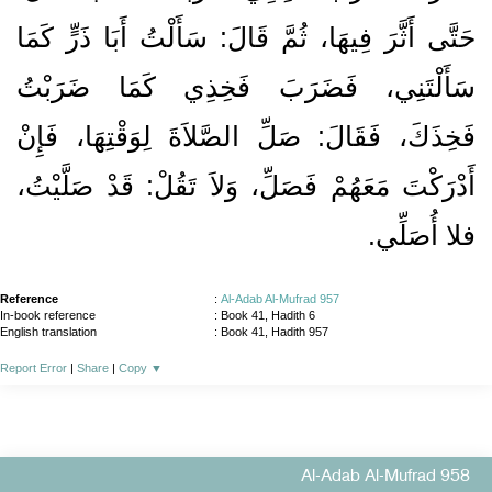
حَتَّى أَثَّرَ فِيهَا، ثُمَّ قَالَ‏:‏ سَأَلْتُ أَبَا ذَرٍّ كَمَا
سَأَلْتَنِي، فَضَرَبَ فَخِذِي كَمَا ضَرَبْتُ
فَخِذَكَ، فَقَالَ‏:‏ صَلِّ الصَّلاَةَ لِوَقْتِهَا، فَإِنْ
أَدْرَكْتَ مَعَهُمْ فَصَلِّ، وَلاَ تَقُلْ‏:‏ قَدْ صَلَّيْتُ،
فلا أُصَلِّي‏.‏
Reference
:
Al-Adab Al-Mufrad 957
In-book reference
: Book 41, Hadith 6
English translation
:
Book 41, Hadith 957
Report Error
|
Share
|
Copy
▼
Al-Adab Al-Mufrad 958