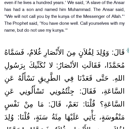
even if he lives a hundred years.' We said, 'A slave of the Ansar
has had a son and named him Muhammad. The Ansar said,
"We will not call you by the kunya of the Messenger of Allah."'
The Prophet said, 'You have done well. Call yourselves with my
name, but do not use my kunya.'"
قَالَ‏:‏ وَوُلِدَ لِفُلاَنٍ مِنَ الأَنْصَارِ غُلامٌ، فَسَمَّاهُ
مُحَمَّدًا، فَقَالَتِ الأنْصَارُ‏:‏ لا نُكَنِّيكَ بِرَسُولِ
اللهِ‏.‏ حَتَّى قَعَدْنَا فِي الطَّرِيقِ نَسْأَلُهُ عَنِ
السَّاعَةِ، فَقَالَ‏:‏ جِئْتُمُونِي تَسْأَلُونِي عَنِ
السَّاعَةِ‏؟‏ قُلْنَا‏:‏ نَعَمْ، قَالَ‏:‏ مَا مِنْ نَفْسٍ
مَنْفُوسَةٍ، يَأْتِي عَلَيْهَا مِئَةُ سَنَةٍ، قُلْنَا‏:‏ وُلِدَ