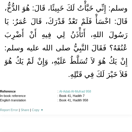
وسلم‏:‏ إِنِّي خَبَّأْتُ لَكَ خَبِيئًا، قَالَ‏:‏ هُوَ الدُّخُّ،
قَالَ‏:‏ اخْسَأْ فَلَمْ تَعْدُ قَدْرَكَ، قَالَ عُمَرُ‏:‏ يَا
رَسُولَ اللهِ، أَتَأْذَنُ لِي فِيهِ أَنْ أَضْرِبَ
عُنُقَهُ‏؟‏ فَقَالَ النَّبِيُّ صلى الله عليه وسلم‏:‏
إِنْ يَكُ هُوَ لاَ تُسَلَّطُ عَلَيْهِ، وَإِنْ لَمْ يَكُ هُوَ
فَلاَ خَيْرَ لَكَ فِي قَتْلِهِ‏.‏
Reference
:
Al-Adab Al-Mufrad 958
In-book reference
: Book 41, Hadith 7
English translation
:
Book 41, Hadith 958
Report Error
|
Share
|
Copy
▼