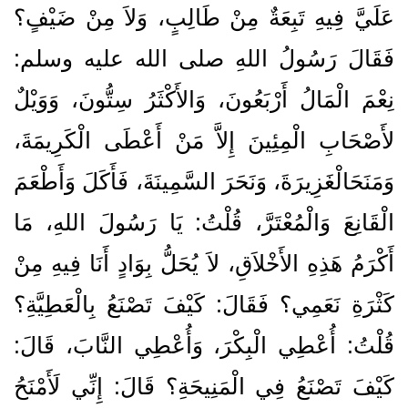
عَلَيَّ فِيهِ تَبِعَةٌ مِنْ طَالِبٍ، وَلاَ مِنْ ضَيْفٍ‏؟‏
فَقَالَ رَسُولُ اللهِ صلى الله عليه وسلم‏:‏
نِعْمَ الْمَالُ أَرْبَعُونَ، وَالأَكْثَرُ سِتُّونَ، وَوَيْلٌ
لأَصْحَابِ الْمِئِينَ إِلاَّ مَنْ أَعْطَى الْكَرِيمَةَ،
وَمَنَحَالْغَزِيرَةَ، وَنَحَرَ السَّمِينَةَ، فَأَكَلَ وَأَطْعَمَ
الْقَانِعَ وَالْمُعْتَرَّ، قُلْتُ‏:‏ يَا رَسُولَ اللهِ، مَا
أَكْرَمُ هَذِهِ الأَخْلاَقِ، لاَ يُحَلُّ بِوَادٍ أَنَا فِيهِ مِنْ
كَثْرَةِ نَعَمِي‏؟‏ فَقَالَ‏:‏ كَيْفَ تَصْنَعُ بِالْعَطِيَّةِ‏؟‏
قُلْتُ‏:‏ أُعْطِي الْبِكْرَ، وَأُعْطِي النَّابَ، قَالَ‏:‏
كَيْفَ تَصْنَعُ فِي الْمَنِيحَةِ‏؟‏ قَالَ‏:‏ إِنِّي لَأَمْنَحُ