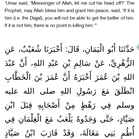
'Umar said, 'Messenger of Allah, let me cut his head off?' The
Prophet, may Allah bless him and grant him peace, said, 'If it is
him (i.e. the Dajjal), you will not be able to get the better of him.
If it is not him, there is no point in killing him.'"
حَدَّثَنَا أَبُو الْيَمَانِ، قَالَ‏:‏ أَخْبَرَنَا شُعَيْبٌ، عَنِ
الزُّهْرِيِّ، عَنْ سَالِمِ بْنِ عَبْدِ اللهِ، أَنَّ عَبْدَ
اللهِ بْنَ عُمَرَ أَخْبَرَهُ أَنَّ عُمَرَ بْنَ الْخَطَّابِ
انْطَلَقَ مَعَ رَسُولِ اللهِ صلى الله عليه
وسلم فِي رَهْطٍ مِنْ أَصْحَابِهِ قِبَلَ ابْنِ
صَيَّادٍ، حَتَّى وَجَدُوهُ يَلْعَبُ مَعَ الْغِلْمَانِ فِي
أُطُمِ بَنِي مَغَالَةَ، وَقَدْ قَارَبَ ابْنُ صَيَّادٍ