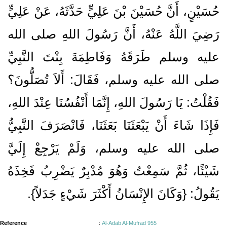
حُسَيْنٍ، أَنَّ حُسَيْنَ بْنَ عَلِيٍّ حَدَّثَهُ، عَنْ عَلِيٍّ
رَضِيَ اللَّهُ عَنْهُ، أَنَّ رَسُولَ اللهِ صلى الله
عليه وسلم طَرَقَهُ وَفَاطِمَةَ بِنْتَ النَّبِيِّ
صلى الله عليه وسلم، فَقَالَ‏:‏ أَلاَ تُصَلُّونَ‏؟‏
فَقُلْتُ‏:‏ يَا رَسُولَ اللهِ، إِنَّمَا أَنْفُسُنَا عِنْدَ اللهِ،
فَإِذَا شَاءَ أَنْ يَبْعَثَنَا بَعَثَنَا، فَانْصَرَفَ النَّبِيُّ
صلى الله عليه وسلم، وَلَمْ يَرْجِعْ إِلَيَّ
شَيْئًا، ثُمَّ سَمِعْتُ وَهُوَ مُدْبِرٌ يَضْرِبُ فَخِذَهُ
يَقُولُ‏:‏ ‏{‏وَكَانَ الإِنْسَانُ أَكْثَرَ شَيْءٍ جَدَلاً‏}‏‏.‏
Reference
:
Al-Adab Al-Mufrad 955