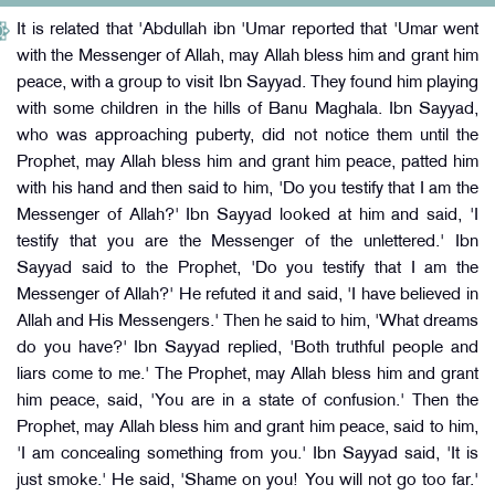
It is related that 'Abdullah ibn 'Umar reported that 'Umar went
with the Messenger of Allah, may Allah bless him and grant him
peace, with a group to visit Ibn Sayyad. They found him playing
with some children in the hills of Banu Maghala. Ibn Sayyad,
who was approaching puberty, did not notice them until the
Prophet, may Allah bless him and grant him peace, patted him
with his hand and then said to him, 'Do you testify that I am the
Messenger of Allah?' Ibn Sayyad looked at him and said, 'I
testify that you are the Messenger of the unlettered.' Ibn
Sayyad said to the Prophet, 'Do you testify that I am the
Messenger of Allah?' He refuted it and said, 'I have believed in
Allah and His Messengers.' Then he said to him, 'What dreams
do you have?' Ibn Sayyad replied, 'Both truthful people and
liars come to me.' The Prophet, may Allah bless him and grant
him peace, said, 'You are in a state of confusion.' Then the
Prophet, may Allah bless him and grant him peace, said to him,
'I am concealing something from you.' Ibn Sayyad said, 'It is
just smoke.' He said, 'Shame on you! You will not go too far.'