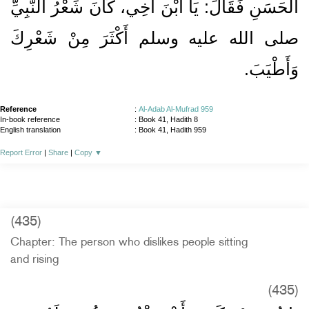
الْحَسَنِ فَقَالَ‏:‏ يَا ابْنَ أَخِي، كَانَ شَعْرُ النَّبِيِّ
صلى الله عليه وسلم أَكْثَرَ مِنْ شَعْرِكَ
وَأَطْيَبَ‏.‏
Reference
:
Al-Adab Al-Mufrad 959
In-book reference
: Book 41, Hadith 8
English translation
:
Book 41, Hadith 959
Report Error
|
Share
|
Copy
▼
(435)
Chapter: The person who dislikes people sitting
and rising
(435)