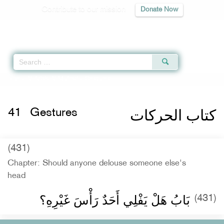
Contribute to our mission
Donate Now
Qur'an
|
Sunnah
|
Prayer Times
|
Audio
Home
»
Al-Adab Al-Mufrad
» Gestures
كتاب الحركات
41
Gestures
(431)
Chapter: Should anyone delouse someone else's
head
بَابُ هَلْ يَفْلِي أَحَدٌ رَأْسَ غَيْرِهِ‏؟‏
(431)