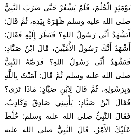
يَوْمَئِذٍ الْحُلُمَ، فَلَمْ يَشْعُرْ حَتَّى ضَرَبَ النَّبِيُّ
صلى الله عليه وسلم ظَهْرَهُ بِيَدِهِ، ثُمَّ قَالَ‏:‏
أَتَشْهَدُ أَنِّي رَسُولُ اللهِ‏؟‏ فَنَظَرَ إِلَيْهِ فَقَالَ‏:‏
أَشْهَدُ أَنَّكَ رَسُولُ الأُمِّيِّينَ، قَالَ ابْنُ صَيَّادٍ‏:‏
فَتَشْهَدُ أَنِّي رَسُولُ اللهِ‏؟‏ فَرَصَّهُ النَّبِيُّ
صلى الله عليه وسلم ثُمَّ قَالَ‏:‏ آمَنْتُ بِاللَّهِ
وَبِرَسُولِهِ، ثُمَّ قَالَ لِابْنِ صَيَّادٍ‏:‏ مَاذَا تَرَى‏؟‏
فَقَالَ ابْنُ صَيَّادٍ‏:‏ يَأْتِينِي صَادِقٌ وَكَاذِبٌ،
فَقَالَ النَّبِيُّ صلى الله عليه وسلم‏:‏ خُلِّطَ
عَلَيْكَ الأَمْرُ، قَالَ النَّبِيُّ صلى الله عليه