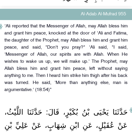
Al-Adab Al-Mufrad 955
'Ali reported that the Messenger of Allah, may Allah bless him
and grant him peace, knocked at the door of 'Ali and Fatima,
the daughter of the Prophet, may Allah bless him and grant him
peace, and said, "Don't you pray?" 'Ali said, "I said,
'Messenger of Allah, our spirits are with Allah. When He
wishes to wake us up, we will make up.' The Prophet, may
Allah bless him and grant him peace, left without saying
anything to me. Then I heard him strike him thigh after his back
was turned. He said, 'More than anything else, man is
argumentative.' (18:54)"
حَدَّثَنَا يَحْيَى بْنُ بُكَيْرٍ، قَالَ‏:‏ حَدَّثَنَا اللَّيْثُ،
عَنْ عُقَيْلٍ، عَنِ ابْنِ شِهَابٍ، عَنْ عَلِيِّ بْنِ