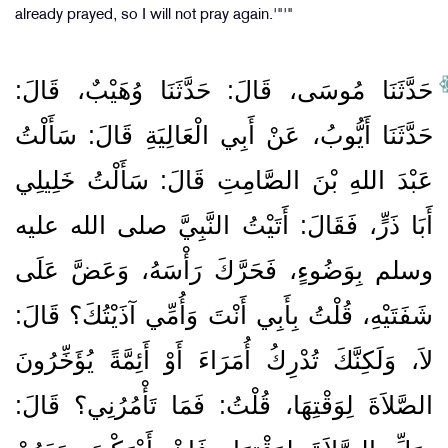
already prayed, so I will not pray again.'"'"
حَدَّثَنَا مُوسَى، قَالَ‏:‏ حَدَّثَنَا وُهَيْبٌ، قَالَ‏:‏
حَدَّثَنَا أَيُّوبُ، عَنْ أَبِي الْعَالِيَةِ قَالَ‏:‏ سَأَلْتُ
عَبْدَ اللهِ بْنَ الصَّامِتِ قَالَ‏:‏ سَأَلْتُ خَلِيلِي
أَبَا ذَرٍّ، فَقَالَ‏:‏ أَتَيْتُ النَّبِيَّ صلى الله عليه
وسلم بِوَضُوءٍ، فَحَرَّكَ رَأْسَهُ، وَعَضَّ عَلَى
شَفَتَيْهِ، قُلْتُ بِأَبِي أَنْتَ وَأُمِّي آذَيْتُكَ‏؟‏ قَالَ‏:‏
لاَ، وَلَكِنَّكَ تُدْرِكُ أُمَرَاءَ أَوْ أَئِمَّةً يُؤَخِّرُونَ
الصَّلاَةَ لِوَقْتِهَا، قُلْتُ‏:‏ فَمَا تَأْمُرُنِي‏؟‏ قَالَ‏:‏