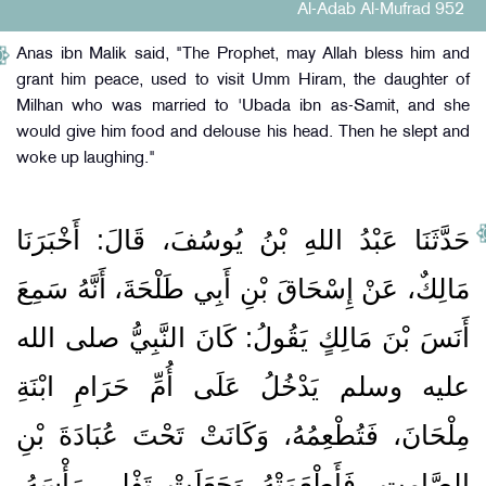
Al-Adab Al-Mufrad 952
Anas ibn Malik said, "The Prophet, may Allah bless him and
grant him peace, used to visit Umm Hiram, the daughter of
Milhan who was married to 'Ubada ibn as-Samit, and she
would give him food and delouse his head. Then he slept and
woke up laughing."
حَدَّثَنَا عَبْدُ اللهِ بْنُ يُوسُفَ، قَالَ‏:‏ أَخْبَرَنَا
مَالِكٌ، عَنْ إِسْحَاقَ بْنِ أَبِي طَلْحَةَ، أَنَّهُ سَمِعَ
أَنَسَ بْنَ مَالِكٍ يَقُولُ‏:‏ كَانَ النَّبِيُّ صلى الله
عليه وسلم يَدْخُلُ عَلَى أُمِّ حَرَامِ ابْنَةِ
مِلْحَانَ، فَتُطْعِمُهُ، وَكَانَتْ تَحْتَ عُبَادَةَ بْنِ
الصَّامِتِ، فَأَطْعَمَتْهُ وَجَعَلَتْ تَفْلِي رَأْسَهُ،