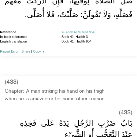
صَلِّ الصَّلاَةَ لِوَقْتِهَا، فَإِنْ أَدْرَكْتَ مَعَهُمْ
فَصَلِّهِ، وَلاَ تَقُولَنَّ‏:‏ صَلَّيْتُ، فَلاَ أُصَلِّي‏.‏
Reference
:
Al-Adab Al-Mufrad 954
In-book reference
: Book 41, Hadith 3
English translation
:
Book 41, Hadith 954
Report Error
|
Share
|
Copy
▼
(433)
Chapter: A man striking his hand on his thigh
when he is amazed or for some other reason
(433)
بَابُ ضَرْبِ الرَّجُلِ يَدَهُ عَلَى فَخِذِهِ
عِنْدَ التَّعَجُّبِ أَوِ الشَّيْءِ