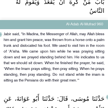
بَابُ مَنْ كَرِهَ أَنْ يَقْعُدَ وَيَقُومَ لَهُ
النَّاسُ
Al-Adab Al-Mufrad 960
Jabir said, "In Madina, the Messenger of Allah, may Allah bless
him and grant him peace, was thrown from a horse onto a palm
trunk and dislocated his foot. We used to visit him in the room
of 'A'isha. We came upon him while he was praying sitting
down and we prayed standing behind him. He indicates to us
that we should sit down. When he finished the prayer, he said,
'When the Imam prays sitting, then pray sitting. When he prays
standing, then pray standing. Do not stand while the imam is
sitting as the Persians do with their great men.'"
حَدَّثَنَا مُوسَى، قَالَ‏:‏ حَدَّثَنَا أَبُو عَوَانَةَ، عَنِ