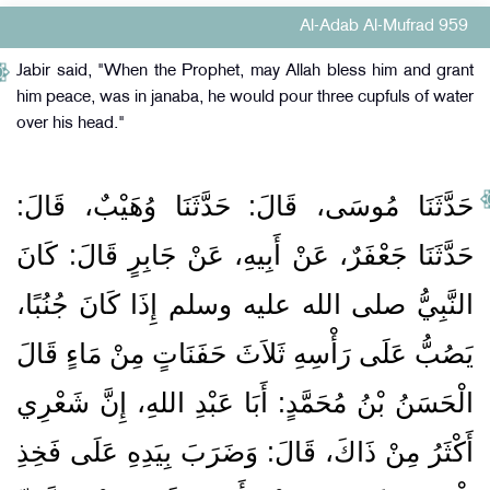
Al-Adab Al-Mufrad 959
Jabir said, "When the Prophet, may Allah bless him and grant
him peace, was in janaba, he would pour three cupfuls of water
over his head."
حَدَّثَنَا مُوسَى، قَالَ‏:‏ حَدَّثَنَا وُهَيْبٌ، قَالَ‏:‏
حَدَّثَنَا جَعْفَرٌ، عَنْ أَبِيهِ، عَنْ جَابِرٍ قَالَ‏:‏ كَانَ
النَّبِيُّ صلى الله عليه وسلم إِذَا كَانَ جُنُبًا،
يَصُبُّ عَلَى رَأْسِهِ ثَلاَثَ حَفَنَاتٍ مِنْ مَاءٍ قَالَ
الْحَسَنُ بْنُ مُحَمَّدٍ‏:‏ أَبَا عَبْدِ اللهِ، إِنَّ شَعْرِي
أَكْثَرُ مِنْ ذَاكَ، قَالَ‏:‏ وَضَرَبَ بِيَدِهِ عَلَى فَخِذِ