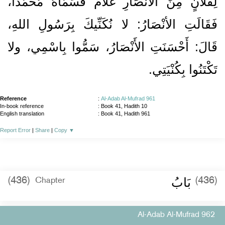
لِفُلاَنٍ مِنَ الأَنْصَارِ غُلاَمٌ فَسَمَّاهُ مُحَمَّدًا،
فَقَالَتِ الأنْصَارُ‏:‏ لا نُكَنِّيكَ بِرَسُولِ اللهِ،
قَالَ‏:‏ أَحْسَنَتِ الأَنْصَارُ، سَمُّوا بِاسْمِي، ولا
تَكْتَنُوا بِكُنْيَتِي‏.‏
Reference
:
Al-Adab Al-Mufrad 961
In-book reference
: Book 41, Hadith 10
English translation
:
Book 41, Hadith 961
Report Error
|
Share
|
Copy
▼
بَابُ
(436)
(436)
Chapter
Al-Adab Al-Mufrad 962