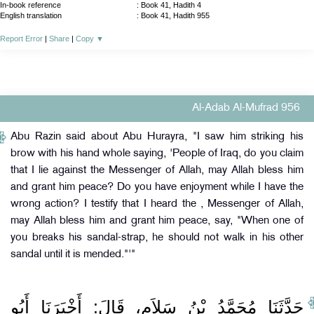
In-book reference
: Book 41, Hadith 4
English translation
:
Book 41, Hadith 955
Report Error
|
Share
|
Copy
▼
Al-Adab Al-Mufrad 956
Abu Razin said about Abu Hurayra, "I saw him striking his
brow with his hand whole saying, 'People of Iraq, do you claim
that I lie against the Messenger of Allah, may Allah bless him
and grant him peace? Do you have enjoyment while I have the
wrong action? I testify that I heard the , Messenger of Allah,
may Allah bless him and grant him peace, say, "When one of
you breaks his sandal-strap, he should not walk in his other
sandal until it is mended."'"
حَدَّثَنَا مُحَمَّدُ بْنُ سَلاَمٍ، قَالَ‏:‏ أَخْبَرَنَا أَبُو