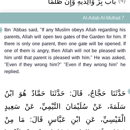
بَابُ بِرِّ وَالِدَيْهِ وَإِنْ ظَلَمَا
(4)
Al-Adab Al-Mufrad 7
Ibn 'Abbas said, "If any Muslim obeys Allah regarding his
parents, Allah will open two gates of the Garden for him. If
there is only one parent, then one gate will be opened. If
one of them is angry, then Allah will not be pleased with
him until that parent is pleased with him." He was asked,
"Even if they wrong him?" "Even if they wrong him" he
replied.
حَدَّثَنَا حَجَّاجٌ، قَالَ‏:‏ حَدَّثَنَا حَمَّادٌ هُوَ ابْنُ
سَلَمَةَ، عَنْ سُلَيْمَانَ التَّيْمِيِّ، عَنْ سَعِيدٍ
الْقَيْسِيِّ، عَنِ ابْنِ عَبَّاسٍ قَالَ‏:‏ مَا مِنْ