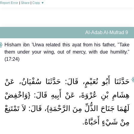
Report Error
|
Share
|
Copy
▼
Al-Adab Al-Mufrad 9
Hisham ibn 'Urwa related this ayat from his father, "Take
them under your wing, out of mercy, with due humility."
(17:24)
حَدَّثَنَا أَبُو نُعَيْمٍ، قَالَ‏:‏ حَدَّثَنَا سُفْيَانُ، عَنْ
هِشَامِ بْنِ عُرْوَةَ، عَنْ أَبِيهِ قَالَ‏:‏ ‏{‏وَاخْفِضْ
لَهُمَا جَنَاحَ الذُّلِّ مِنَ الرَّحْمَةِ‏}‏، قَالَ‏:‏ لاَ تَمْتَنِعْ
مِنْ شَيْءٍ أَحَبَّاهُ‏.‏