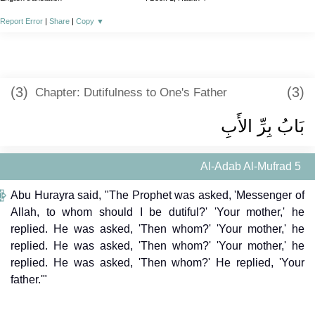
Report Error
|
Share
|
Copy
▼
(3)
(3)
Chapter: Dutifulness to One's Father
بَابُ بِرِّ الأَبِ
Al-Adab Al-Mufrad 5
Abu Hurayra said, "The Prophet was asked, 'Messenger of
Allah, to whom should I be dutiful?' 'Your mother,' he
replied. He was asked, 'Then whom?' 'Your mother,' he
replied. He was asked, 'Then whom?' 'Your mother,' he
replied. He was asked, 'Then whom?' He replied, 'Your
father.'"