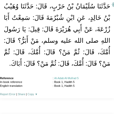
حَدَّثَنَا سُلَيْمَانُ بْنُ حَرْبٍ، قَالَ‏:‏ حَدَّثَنَا وُهَيْبُ
بْنُ خَالِدٍ، عَنِ ابْنِ شُبْرُمَةَ قَالَ‏:‏ سَمِعْتُ أَبَا
زُرْعَةَ، عَنْ أَبِي هُرَيْرَةَ قَالَ‏:‏ قِيلَ‏:‏ يَا رَسُولَ
اللهِ صلى الله عليه وسلم، مَنْ أَبَرُّ‏؟‏ قَالَ‏:‏
أُمَّكَ، قَالَ‏:‏ ثُمَّ مَنْ‏؟‏ قَالَ‏:‏ أُمَّكَ، قَالَ‏:‏ ثُمَّ
مَنْ‏؟‏ قَالَ‏:‏ أُمَّكَ، قَالَ‏:‏ ثُمَّ مَنْ‏؟‏ قَالَ‏:‏ أَبَاكَ‏.‏
Reference
:
Al-Adab Al-Mufrad 5
In-book reference
: Book 1, Hadith 5
English translation
:
Book 1, Hadith 5
Report Error
|
Share
|
Copy
▼