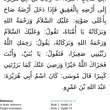
إِلَى أَرْضِهِ بِالْعَقِيقِ فَإِذَا دَخَلَ أَرْضَهُ صَاحَ
بِأَعْلَى صَوْتِهِ‏:‏ عَلَيْكِ السَّلاَمُ وَرَحْمَةُ اللهِ
وَبَرَكَاتُهُ يَا أُمَّتَاهُ، تَقُولُ‏:‏ وَعَلَيْكَ السَّلاَمُ
وَرَحْمَةُ اللهِ وَبَرَكَاتُهُ، يَقُولُ‏:‏ رَحِمَكِ اللَّهُ
رَبَّيْتِنِي صَغِيرًا، فَتَقُولُ‏:‏ يَا بُنَيَّ، وَأَنْتَ
فَجَزَاكَ اللَّهُ خَيْرًا وَرَضِيَ عَنْكَ كَمَا بَرَرْتَنِي
كَبِيرًا قَالَ مُوسَى‏:‏ كَانَ اسْمُ أَبِي هُرَيْرَةَ‏:‏
عَبْدَ اللهِ بْنَ عَمْرٍو‏.‏
Reference
:
Al-Adab Al-Mufrad 14
In-book reference
: Book 1, Hadith 14
English translation
:
Book 1, Hadith 14