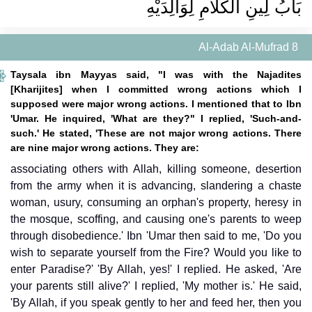
بَابُ لِينِ الْكَلاَمِ لِوَالِدَيْهِ
Al-Adab Al-Mufrad 8
Taysala ibn Mayyas said, "I was with the Najadites
[Kharijites] when I committed wrong actions which I
supposed were major wrong actions. I mentioned that to Ibn
'Umar. He inquired, 'What are they?" I replied, 'Such-and-
such.' He stated, 'These are not major wrong actions. There
are nine major wrong actions. They are:
associating others with Allah, killing someone, desertion
from the army when it is advancing, slandering a chaste
woman, usury, consuming an orphan's property, heresy in
the mosque, scoffing, and causing one's parents to weep
through disobedience.' Ibn 'Umar then said to me, 'Do you
wish to separate yourself from the Fire? Would you like to
enter Paradise?' 'By Allah, yes!' I replied. He asked, 'Are
your parents still alive?' I replied, 'My mother is.' He said,
'By Allah, if you speak gently to her and feed her, then you