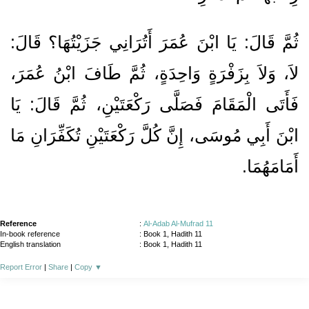
ثُمَّ قَالَ‏:‏ يَا ابْنَ عُمَرَ أَتُرَانِي جَزَيْتُهَا‏؟‏ قَالَ‏:‏
لاَ، وَلاَ بِزَفْرَةٍ وَاحِدَةٍ، ثُمَّ طَافَ ابْنُ عُمَرَ،
فَأَتَى الْمَقَامَ فَصَلَّى رَكْعَتَيْنِ، ثُمَّ قَالَ‏:‏ يَا
ابْنَ أَبِي مُوسَى، إِنَّ كُلَّ رَكْعَتَيْنِ تُكَفِّرَانِ مَا
أَمَامَهُمَا‏.‏
Reference
:
Al-Adab Al-Mufrad 11
In-book reference
: Book 1, Hadith 11
English translation
:
Book 1, Hadith 11
Report Error
|
Share
|
Copy
▼