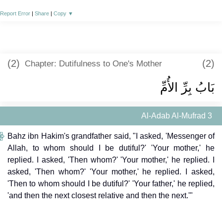
Report Error
|
Share
|
Copy
▼
(2)
(2)
Chapter: Dutifulness to One's Mother
بَابُ بِرِّ الأُمِّ
Al-Adab Al-Mufrad 3
Bahz ibn Hakim's grandfather said, "I asked, 'Messenger of
Allah, to whom should I be dutiful?' 'Your mother,' he
replied. I asked, 'Then whom?' 'Your mother,' he replied. I
asked, 'Then whom?' 'Your mother,' he replied. I asked,
'Then to whom should I be dutiful?' 'Your father,' he replied,
'and then the next closest relative and then the next.'"