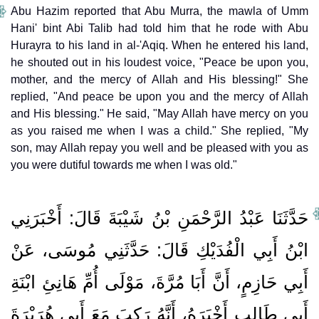
Abu Hazim reported that Abu Murra, the mawla of Umm
Hani' bint Abi Talib had told him that he rode with Abu
Hurayra to his land in al-'Aqiq. When he entered his land,
he shouted out in his loudest voice, "Peace be upon you,
mother, and the mercy of Allah and His blessing!" She
replied, "And peace be upon you and the mercy of Allah
and His blessing." He said, "May Allah have mercy on you
as you raised me when I was a child." She replied, "My
son, may Allah repay you well and be pleased with you as
you were dutiful towards me when I was old."
حَدَّثَنَا عَبْدُ الرَّحْمَنِ بْنُ شَيْبَةَ قَالَ‏:‏ أَخْبَرَنِي
ابْنُ أَبِي الْفُدَيْكِ قَالَ‏:‏ حَدَّثَنِي مُوسَى، عَنْ
أَبِي حَازِمٍ، أَنَّ أَبَا مُرَّةَ، مَوْلَى أُمِّ هَانِئِ ابْنَةِ
أَبِي طَالِبٍ أَخْبَرَهُ، أَنَّهُ رَكِبَ مَعَ أَبِي هُرَيْرَةَ