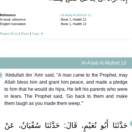
Reference
:
Al-Adab Al-Mufrad 12
In-book reference
: Book 1, Hadith 12
English translation
:
Book 1, Hadith 12
Report Error
|
Share
|
Copy
▼
Al-Adab Al-Mufrad 13
'Abdullah ibn 'Amr said, "A man came to the Prophet, may
Allah bless him and grant him peace, and made a pledge
to him that he would do hijra. He left his parents who were
in tears. The Prophet said, 'Go back to them and make
them laugh as you made them weep.'"
حَدَّثَنَا أَبُو نُعَيْمٍ، قَالَ‏:‏ حَدَّثَنَا سُفْيَانُ، عَنْ