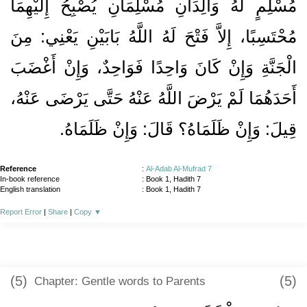
مُسْلِمٍ لَهُ وَالِدَانِ مُسْلِمَانِ يُصْبِحُ إِلَيْهِمَا
مُحْتَسِبًا، إِلاَّ فَتْحَ لَهُ اللَّهُ بَابَيْنِ يَعْنِي‏:‏ مِنَ
الْجَنَّةِ وَإِنْ كَانَ وَاحِدًا فَوَاحِدٌ، وَإِنْ أَغْضَبَ
أَحَدَهُمَا لَمْ يَرْضَ اللَّهُ عَنْهُ حَتَّى يَرْضَى عَنْهُ،
قِيلَ‏:‏ وَإِنْ ظَلَمَاهُ‏؟‏ قَالَ‏:‏ وَإِنْ ظَلَمَاهُ‏.‏
Reference
:
Al-Adab Al-Mufrad 7
In-book reference
: Book 1, Hadith 7
English translation
:
Book 1, Hadith 7
Report Error
|
Share
|
Copy
▼
(5)
(5)
Chapter: Gentle words to Parents