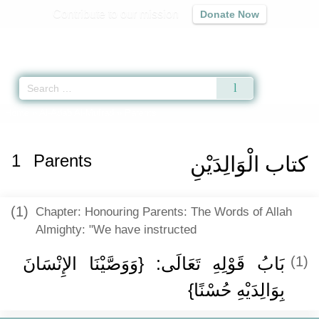
Contribute to our mission
Donate Now
Qur'an
|
Sunnah
|
Prayer Times
|
Audio
Home
»
Al-Adab Al-Mufrad
» Parents
1
Parents
كتاب الْوَالِدَيْنِ
(1)
Chapter: Honouring Parents: The Words of Allah
Almighty: "We have instructed
بَابُ قَوْلِهِ تَعَالَى‏:‏ ‏{‏وَوَصَّيْنَا الإِنْسَانَ
(1)
بِوَالِدَيْهِ حُسْنًا‏}‏