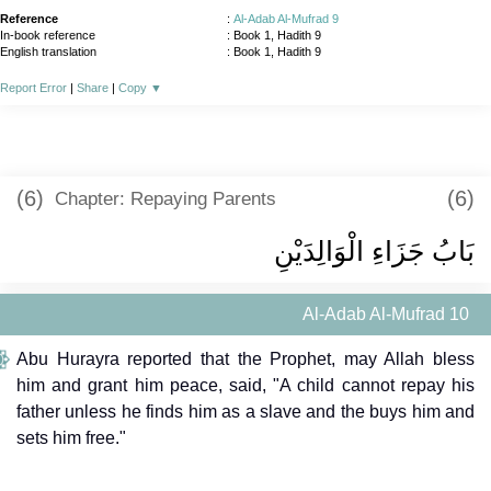
Reference
:
Al-Adab Al-Mufrad 9
In-book reference
: Book 1, Hadith 9
English translation
:
Book 1, Hadith 9
Report Error
|
Share
|
Copy
▼
(6)
(6)
Chapter: Repaying Parents
بَابُ جَزَاءِ الْوَالِدَيْنِ
Al-Adab Al-Mufrad 10
Abu Hurayra reported that the Prophet, may Allah bless
him and grant him peace, said, "A child cannot repay his
father unless he finds him as a slave and the buys him and
sets him free."