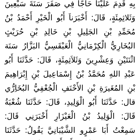
بِهِ قَدِمَ عَلَيْنَا حَاجًا فِي صَفَرَ سَنَةَ سَبْعِينَ
وَثَلاثِمِئَةٍ، قَالَ‏:‏ أَخْبَرَناَ أَبُو الْخَيْرِ أَحْمَدُ بْنُ
مُحَمِّدِ بْنِ الجَلِيلِ بْنِ خَالِدِ بْنِ حُرَيْثٍ
البُخَارِيُّ الْكِرْمَانِيُّ الْعَبْقَسِيُّ البَزَّارُ سَنَة
اثْنَتَيْنِ وَعِشْرِينَ وَثَلاَثِمِئَةٍ، قَالَ‏:‏ حَدَّثَنَا أَبُو
عَبْدِ اللهِ مُحَمَّدُ بْنُ إِسْمَاعِيلَ بْنِ إِبْرَاهِيمَ
بْنِ المُغَيرَةِ بْنِ الأَحْنَفِ الْجُعْفِيُّ البُخَاِرُّي
قال‏:‏ حَدَّثَنَا أَبُو الْوَلِيدِ، قَالَ‏:‏ حَدَّثَنَا شُعْبَةُ
قَالَ‏:‏ الْوَلِيدُ بْنُ الْعَيْزَارِ أَخْبَرَنِي قَالَ‏:‏
سَمِعْتُ أَبَا عَمْرٍو الشَّيْبَانِيَّ يَقُولُ‏:‏ حَدَّثَنَا