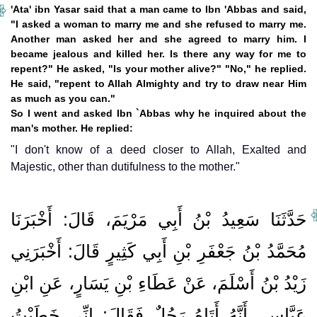
'Ata' ibn Yasar said that a man came to Ibn 'Abbas and said,
"I asked a woman to marry me and she refused to marry me.
Another man asked her and she agreed to marry him. I
became jealous and killed her. Is there any way for me to
repent?" He asked, "Is your mother alive?" "No," he replied.
He said, "repent to Allah Almighty and try to draw near Him
as much as you can."
So I went and asked Ibn `Abbas why he inquired about the
man's mother. He replied:
"I don't know of a deed closer to Allah, Exalted and
Majestic, other than dutifulness to the mother."
حَدَّثَنَا سَعِيدُ بْنُ أَبِي مَرْيَمَ، قَالَ‏:‏ أَخْبَرَنَا
مُحَمَّدُ بْنُ جَعْفَرِ بْنِ أَبِي كَثِيرٍ قَالَ‏:‏ أَخْبَرَنِي
زَيْدُ بْنُ أَسْلَمَ، عَنْ عَطَاءِ بْنِ يَسَارٍ، عَنِ ابْنِ
عَبَّاسٍ، أَنَّهُ أَتَاهُ رَجُلٌ فَقَالَ‏:‏ إِنِّي خَطَبْتُ