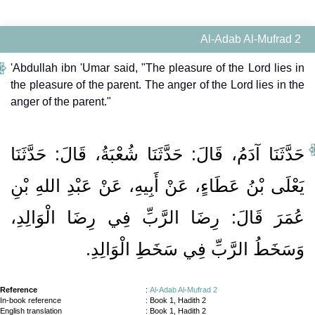
Al-Adab Al-Mufrad 2
'Abdullah ibn 'Umar said, "The pleasure of the Lord lies in
the pleasure of the parent. The anger of the Lord lies in the
anger of the parent."
حَدَّثَنَا آدَمُ، قَالَ‏:‏ حَدَّثَنَا شُعْبَةُ، قَالَ‏:‏ حَدَّثَنَا
يَعْلَى بْنُ عَطَاءٍ، عَنْ أَبِيهِ، عَنْ عَبْدِ اللهِ بْنِ
عُمَرَ قَالَ‏:‏ رِضَا الرَّبِّ فِي رِضَا الْوَالِدِ،
وَسَخَطُ الرَّبِّ فِي سَخَطِ الْوَالِدِ‏.‏
Reference
:
Al-Adab Al-Mufrad 2
In-book reference
: Book 1, Hadith 2
English translation
:
Book 1, Hadith 2