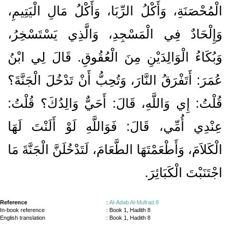
الْمُحْصَنَةِ، وَأَكْلُ الرِّبَا، وَأَكْلُ مَالِ الْيَتِيمِ،
وَإِلْحَادٌ فِي الْمَسْجِدِ، وَالَّذِي يَسْتَسْخِرُ،
وَبُكَاءُ الْوَالِدَيْنِ مِنَ الْعُقُوقِ‏.‏ قَالَ لِي ابْنُ
عُمَرَ‏:‏ أَتَفْرَقُ النَّارَ، وَتُحِبُّ أَنْ تَدْخُلَ الْجَنَّةَ‏؟‏
قُلْتُ‏:‏ إِي وَاللَّهِ، قَالَ‏:‏ أَحَيٌّ وَالِدُكَ‏؟‏ قُلْتُ‏:‏
عِنْدِي أُمِّي، قَالَ‏:‏ فَوَاللَّهِ لَوْ أَلَنْتَ لَهَا
الْكَلاَمَ، وَأَطْعَمْتَهَا الطَّعَامَ، لَتَدْخُلَنَّ الْجَنَّةَ مَا
اجْتَنَبْتَ الْكَبَائِرَ‏.‏
Reference
:
Al-Adab Al-Mufrad 8
In-book reference
: Book 1, Hadith 8
English translation
:
Book 1, Hadith 8