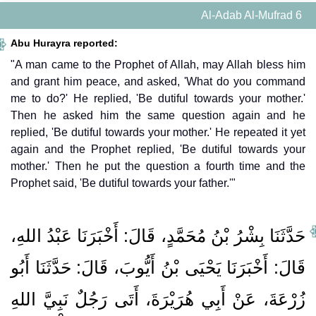
Al-Adab Al-Mufrad 6
Abu Hurayra reported:
"A man came to the Prophet of Allah, may Allah bless him
and grant him peace, and asked, 'What do you command
me to do?' He replied, 'Be dutiful towards your mother.'
Then he asked him the same question again and he
replied, 'Be dutiful towards your mother.' He repeated it yet
again and the Prophet replied, 'Be dutiful towards your
mother.' Then he put the question a fourth time and the
Prophet said, 'Be dutiful towards your father.'"
حَدَّثَنَا بِشْرُ بْنُ مُحَمَّدٍ، قَالَ‏:‏ أَخْبَرَنَا عَبْدُ اللهِ،
قَالَ‏:‏ أَخْبَرَنَا يَحْيَى بْنُ أَيُّوبَ، قَالَ‏:‏ حَدَّثَنَا أَبُو
زُرْعَةَ، عَنْ أَبِي هُرَيْرَةَ، أَتَى رَجُلٌ نَبِيَّ اللهِ