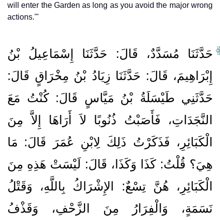
will enter the Garden as long as you avoid the major wrong
actions.'"
حَدَّثَنَا مُسَدَّدٌ، قَالَ‏:‏ حَدَّثَنَا إِسْمَاعِيلُ بْنُ
إِبْرَاهِيمَ، قَالَ‏:‏ حَدَّثَنَا زِيَادُ بْنُ مِخْرَاقٍ قَالَ‏:‏
حَدَّثَنِي طَيْسَلَةُ بْنُ مَيَّاسٍ قَالَ‏:‏ كُنْتُ مَعَ
النَّجَدَاتِ، فَأَصَبْتُ ذُنُوبًا لاَ أَرَاهَا إِلاَّ مِنَ
الْكَبَائِرِ، فَذَكَرْتُ ذَلِكَ لِابْنِ عُمَرَ قَالَ‏:‏ مَا
هِيَ‏؟‏ قُلْتُ‏:‏ كَذَا وَكَذَا، قَالَ‏:‏ لَيْسَتْ هَذِهِ مِنَ
الْكَبَائِرِ، هُنَّ تِسْعٌ‏:‏ الإِشْرَاكُ بِاللَّهِ، وَقَتْلُ
نَسَمَةٍ، وَالْفِرَارُ مِنَ الزَّحْفِ، وَقَذْفُ