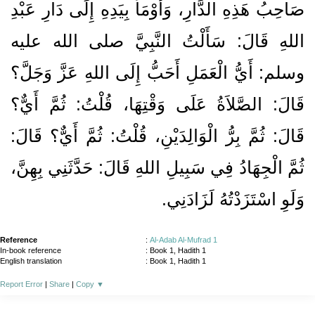
صَاحِبُ هَذِهِ الدَّارِ، وَأَوْمَأَ بِيَدِهِ إِلَى دَارِ عَبْدِ
اللهِ قَالَ‏:‏ سَأَلْتُ النَّبِيَّ صلى الله عليه
وسلم‏:‏ أَيُّ الْعَمَلِ أَحَبُّ إِلَى اللهِ عَزَّ وَجَلَّ‏؟‏
قَالَ‏:‏ الصَّلاَةُ عَلَى وَقْتِهَا، قُلْتُ‏:‏ ثُمَّ أَيٌّ‏؟‏
قَالَ‏:‏ ثُمَّ بِرُّ الْوَالِدَيْنِ، قُلْتُ‏:‏ ثُمَّ أَيٌّ‏؟‏ قَالَ‏:‏
ثُمَّ الْجِهَادُ فِي سَبِيلِ اللهِ قَالَ‏:‏ حَدَّثَنِي بِهِنَّ،
وَلَوِ اسْتَزَدْتُهُ لَزَادَنِي‏.‏
Reference
:
Al-Adab Al-Mufrad 1
In-book reference
: Book 1, Hadith 1
English translation
:
Book 1, Hadith 1
Report Error
|
Share
|
Copy
▼