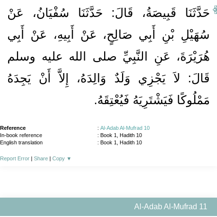
حَدَّثَنَا قَبِيصَةُ، قَالَ‏:‏ حَدَّثَنَا سُفْيَانُ، عَنْ
سُهَيْلِ بْنِ أَبِي صَالِحٍ، عَنْ أَبِيهِ، عَنْ أَبِي
هُرَيْرَةَ، عَنِ النَّبِيِّ صلى الله عليه وسلم
قَالَ‏:‏ لاَ يَجْزِي وَلَدٌ وَالِدَهُ، إِلاَّ أَنْ يَجِدَهُ
مَمْلُوكًا فَيَشْتَرِيَهُ فَيُعْتِقَهُ‏.‏
Reference
:
Al-Adab Al-Mufrad 10
In-book reference
: Book 1, Hadith 10
English translation
:
Book 1, Hadith 10
Report Error
|
Share
|
Copy
▼
Al-Adab Al-Mufrad 11