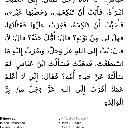
امْرَأَةً، فَأَبَتْ أَنْ تَنْكِحَنِي، وَخَطَبَهَا غَيْرِي،
فَأَحَبَّتْ أَنْ تَنْكِحَهُ، فَغِرْتُ عَلَيْهَا فَقَتَلْتُهَا،
فَهَلْ لِي مِنْ تَوْبَةٍ‏؟‏ قَالَ‏:‏ أُمُّكَ حَيَّةٌ‏؟‏ قَالَ‏:‏ لاَ،
قَالَ‏:‏ تُبْ إِلَى اللهِ عَزَّ وَجَلَّ، وَتَقَرَّبْ إِلَيْهِ مَا
اسْتَطَعْتَ‏.‏ فَذَهَبْتُ فَسَأَلْتُ ابْنَ عَبَّاسٍ‏:‏ لِمَ
سَأَلْتَهُ عَنْ حَيَاةِ أُمِّهِ‏؟‏ فَقَالَ‏:‏ إِنِّي لاَ أَعْلَمُ
عَمَلاً أَقْرَبَ إِلَى اللهِ عَزَّ وَجَلَّ مِنْ بِرِّ
الْوَالِدَةِ‏.‏
Reference
:
Al-Adab Al-Mufrad 4
In-book reference
: Book 1, Hadith 4
English translation
:
Book 1, Hadith 4