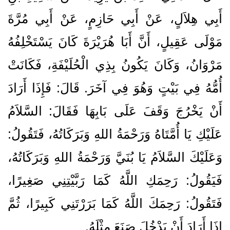
أَبِي هِلاَلٍ، عَنْ أَبِي حَازِمٍ، عَنْ أَبِي مُرَّةَ
مَوْلَى عَقِيلٍ، أَنَّ أَبَا هُرَيْرَةَ كَانَ يَسْتَخْلِفُهُ
مَرْوَانُ، وَكَانَ يَكُونُ بِذِي الْحُلَيْفَةِ، فَكَانَتْ
أُمُّهُ فِي بَيْتٍ وَهُوَ فِي آخَرَ‏.‏ قَالَ‏:‏ فَإِذَا أَرَادَ
أَنْ يَخْرُجَ وَقَفَ عَلَى بَابِهَا فَقَالَ‏:‏ السَّلاَمُ
عَلَيْكِ يَا أُمَّتَاهُ وَرَحْمَةُ اللهِ وَبَرَكَاتُهُ، فَتَقُولُ‏:‏
وَعَلَيْكَ السَّلاَمُ يَا بُنَيَّ وَرَحْمَةُ اللهِ وَبَرَكَاتُهُ،
فَيَقُولُ‏:‏ رَحِمَكِ اللَّهُ كَمَا رَبَّيْتِنِي صَغِيرًا،
فَتَقُولُ‏:‏ رَحِمَكَ اللَّهُ كَمَا بَرَرْتَنِي كَبِيرًا، ثُمَّ
إِذَا أَرَادَ أَنْ يَدْخُلَ صَنَعَ مِثْلَهُ‏.‏