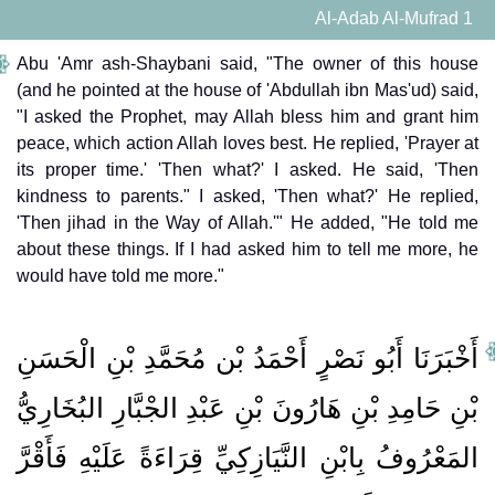
Al-Adab Al-Mufrad 1
Abu 'Amr ash-Shaybani said, "The owner of this house
(and he pointed at the house of 'Abdullah ibn Mas'ud) said,
"I asked the Prophet, may Allah bless him and grant him
peace, which action Allah loves best. He replied, 'Prayer at
its proper time.' 'Then what?' I asked. He said, 'Then
kindness to parents." I asked, 'Then what?' He replied,
'Then jihad in the Way of Allah.'" He added, "He told me
about these things. If I had asked him to tell me more, he
would have told me more."
أَخْبَرَنَا أَبُو نَصْرٍ أَحْمَدُ بْن مُحَمَّدِ بْنِ الْحَسَنِ
بْنِ حَامِدِ بْنِ هَارُونَ بْنِ عَبْدِ الجْبَّارِ البُخَارِيُّ
المَعْرُوفُ بِابْنِ النَّيَازِكِيِّ قِرَاءَةً عَلَيْهِ فَأَقْرَّ