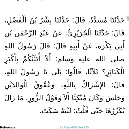
حَدَّثَنَا مُسَدَّدٌ، قَالَ‏:‏ حَدَّثَنَا بِشْرُ بْنُ الْفَضْلِ،
قَالَ‏:‏ حَدَّثَنَا الْجُرَيْرِيُّ، عَنْ عَبْدِ الرَّحْمَنِ بْنِ
أَبِي بَكْرَةَ، عَنْ أَبِيهِ قَالَ‏:‏ قَالَ رَسُولُ اللهِ
صلى الله عليه وسلم‏:‏ أَلاَ أُنَبِّئُكُمْ بِأَكْبَرِ
الْكَبَائِرِ‏؟‏ ثَلاَثًا، قَالُوا‏:‏ بَلَى يَا رَسُولَ اللهِ،
قَالَ‏:‏ الإِشْرَاكُ بِاللَّهِ، وَعُقُوقُ الْوَالِدَيْنِ
وَجَلَسَ وَكَانَ مُتَّكِئًا أَلاَ وَقَوْلُ الزُّورِ، مَا زَالَ
يُكَرِّرُهَا حَتَّى قُلْتُ‏:‏ لَيْتَهُ سَكَتَ‏.‏
Reference
:
Al-Adab Al-Mufrad 15