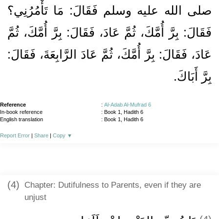
صلى الله عليه وسلم فَقَالَ‏:‏ مَا تَأْمُرُنِي‏؟‏
فَقَالَ‏:‏ بِرَّ أُمَّكَ، ثُمَّ عَادَ، فَقَالَ‏:‏ بِرَّ أُمَّكَ، ثُمَّ
عَادَ، فَقَالَ‏:‏ بِرَّ أُمَّكَ، ثُمَّ عَادَ الرَّابِعَةَ، فَقَالَ‏:‏
بِرَّ أَبَاكَ‏.‏
Reference
:
Al-Adab Al-Mufrad 6
In-book reference
: Book 1, Hadith 6
English translation
:
Book 1, Hadith 6
Report Error
|
Share
|
Copy
▼
(4)
Chapter: Dutifulness to Parents, even if they are
unjust