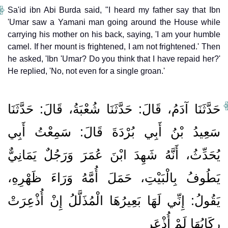
Sa'id ibn Abi Burda said, "I heard my father say that Ibn
'Umar saw a Yamani man going around the House while
carrying his mother on his back, saying, 'I am your humble
camel. If her mount is frightened, I am not frightened.' Then
he asked, 'Ibn 'Umar? Do you think that I have repaid her?'
He replied, 'No, not even for a single groan.'
حَدَّثَنَا آدَمُ، قَالَ‏:‏ حَدَّثَنَا شُعْبَةُ، قَالَ‏:‏ حَدَّثَنَا
سَعِيدُ بْنُ أَبِي بُرْدَةَ قَالَ‏:‏ سَمِعْتُ أَبِي
يُحَدِّثُ، أَنَّهُ شَهِدَ ابْنَ عُمَرَ وَرَجُلٌ يَمَانِيٌّ
يَطُوفُ بِالْبَيْتِ، حَمَلَ أُمَّهُ وَرَاءَ ظَهْرِهِ،
يَقُولُ‏:‏ إِنِّي لَهَا بَعِيرُهَا الْمُذَلَّلُ إِنْ أُذْعِرَتْ
رِكَابُهَا لَمْ أُذْعَرِ