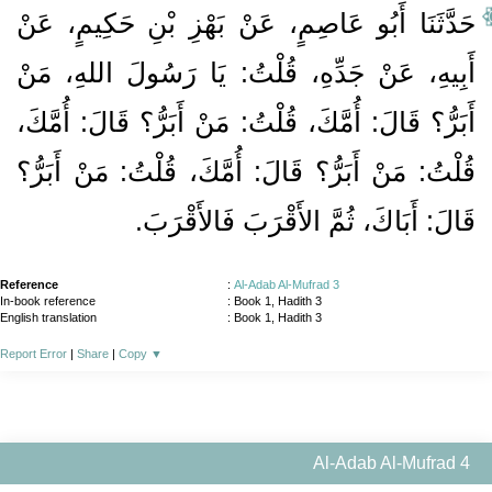
حَدَّثَنَا أَبُو عَاصِمٍ، عَنْ بَهْزِ بْنِ حَكِيمٍ، عَنْ
أَبِيهِ، عَنْ جَدِّهِ، قُلْتُ‏:‏ يَا رَسُولَ اللهِ، مَنْ
أَبَرُّ‏؟‏ قَالَ‏:‏ أُمَّكَ، قُلْتُ‏:‏ مَنْ أَبَرُّ‏؟‏ قَالَ‏:‏ أُمَّكَ،
قُلْتُ‏:‏ مَنْ أَبَرُّ‏؟‏ قَالَ‏:‏ أُمَّكَ، قُلْتُ‏:‏ مَنْ أَبَرُّ‏؟‏
قَالَ‏:‏ أَبَاكَ، ثُمَّ الأَقْرَبَ فَالأَقْرَبَ‏.‏
Reference
:
Al-Adab Al-Mufrad 3
In-book reference
: Book 1, Hadith 3
English translation
:
Book 1, Hadith 3
Report Error
|
Share
|
Copy
▼
Al-Adab Al-Mufrad 4