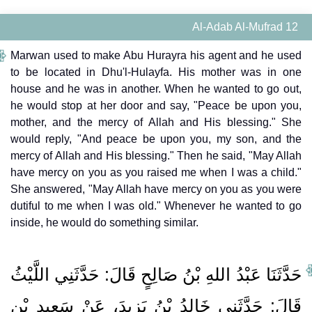
Al-Adab Al-Mufrad 12
Marwan used to make Abu Hurayra his agent and he used
to be located in Dhu'l-Hulayfa. His mother was in one
house and he was in another. When he wanted to go out,
he would stop at her door and say, "Peace be upon you,
mother, and the mercy of Allah and His blessing." She
would reply, "And peace be upon you, my son, and the
mercy of Allah and His blessing." Then he said, "May Allah
have mercy on you as you raised me when I was a child."
She answered, "May Allah have mercy on you as you were
dutiful to me when I was old." Whenever he wanted to go
inside, he would do something similar.
حَدَّثَنَا عَبْدُ اللهِ بْنُ صَالِحٍ قَالَ‏:‏ حَدَّثَنِي اللَّيْثُ
قَالَ‏:‏ حَدَّثَنِي خَالِدُ بْنُ يَزِيدَ، عَنْ سَعِيدِ بْنِ