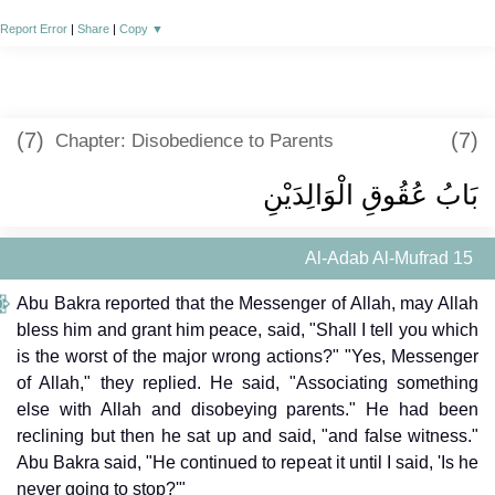
Report Error
|
Share
|
Copy
▼
(7)
(7)
Chapter: Disobedience to Parents
بَابُ عُقُوقِ الْوَالِدَيْنِ
Al-Adab Al-Mufrad 15
Abu Bakra reported that the Messenger of Allah, may Allah
bless him and grant him peace, said, "Shall I tell you which
is the worst of the major wrong actions?" "Yes, Messenger
of Allah," they replied. He said, "Associating something
else with Allah and disobeying parents." He had been
reclining but then he sat up and said, "and false witness."
Abu Bakra said, "He continued to repeat it until I said, 'Is he
never going to stop?'"