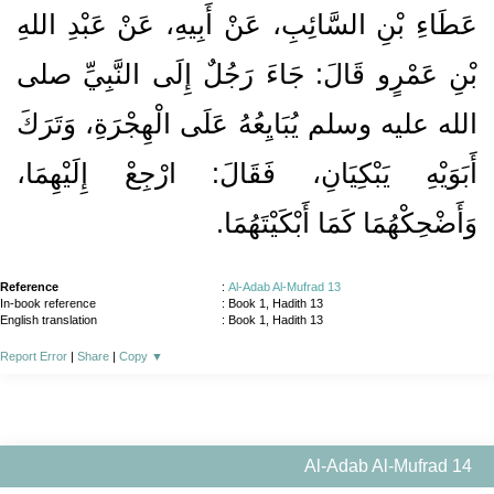
عَطَاءِ بْنِ السَّائِبِ، عَنْ أَبِيهِ، عَنْ عَبْدِ اللهِ
بْنِ عَمْرٍو قَالَ‏:‏ جَاءَ رَجُلٌ إِلَى النَّبِيِّ صلى
الله عليه وسلم يُبَايِعُهُ عَلَى الْهِجْرَةِ، وَتَرَكَ
أَبَوَيْهِ يَبْكِيَانِ، فَقَالَ‏:‏ ارْجِعْ إِلَيْهِمَا،
وَأَضْحِكْهُمَا كَمَا أَبْكَيْتَهُمَا‏.‏
Reference
:
Al-Adab Al-Mufrad 13
In-book reference
: Book 1, Hadith 13
English translation
:
Book 1, Hadith 13
Report Error
|
Share
|
Copy
▼
Al-Adab Al-Mufrad 14