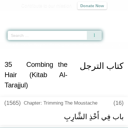
Contribute to our mission
Donate Now
Qur'an
|
Sunnah
|
Prayer Times
|
Audio
Home
»
Sunan Abi Dawud
»
Combing the Hair (Kitab Al-Tarajjul) -
35
Combing the
كتاب الترجل
Hair (Kitab Al-
Tarajjul)
(1565)
(16)
Chapter: Trimming The Moustache
باب فِي أَخْذِ الشَّارِبِ