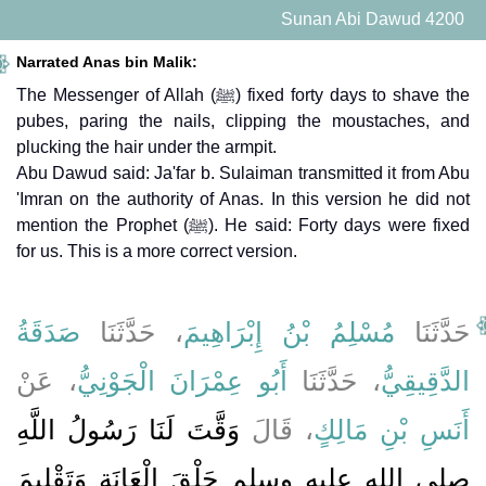
Sunan Abi Dawud 4200
Narrated Anas bin Malik:
The Messenger of Allah (ﷺ) fixed forty days to shave the
pubes, paring the nails, clipping the moustaches, and
plucking the hair under the armpit.
Abu Dawud said: Ja'far b. Sulaiman transmitted it from Abu
'Imran on the authority of Anas. In this version he did not
mention the Prophet (ﷺ). He said: Forty days were fixed
for us. This is a more correct version.
حَدَّثَنَا
مُسْلِمُ بْنُ إِبْرَاهِيمَ
، حَدَّثَنَا
صَدَقَةُ
الدَّقِيقِيُّ
، حَدَّثَنَا
أَبُو عِمْرَانَ الْجَوْنِيُّ
، عَنْ
أَنَسِ بْنِ مَالِكٍ
، قَالَ
وَقَّتَ لَنَا رَسُولُ اللَّهِ
صلى الله عليه وسلم حَلْقَ الْعَانَةِ وَتَقْلِيمَ