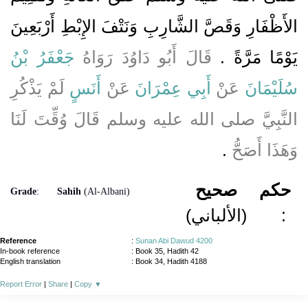
الأَظْفَارِ وَقَصَّ الشَّارِبِ وَنَتْفَ الإِبْطِ أَرْبَعِينَ
يَوْمًا مَرَّةً ‏.‏
قَالَ أَبُو دَاوُدَ رَوَاهُ
جَعْفَرُ بْنُ
سُلَيْمَانَ
عَنْ
أَبِي عِمْرَانَ
عَنْ
أَنَسٍ
لَمْ يَذْكُرِ
النَّبِيَّ صلى الله عليه وسلم قَالَ وُقِّتَ لَنَا
وَهَذَا أَصَحُّ
‏.‏
حكم
صحيح
Grade
:
Sahih
(Al-Albani)
(الألباني)
:
Reference
:
Sunan Abi Dawud 4200
In-book reference
: Book 35, Hadith 42
English translation
:
Book 34, Hadith 4188
Report Error
|
Share
|
Copy
▼