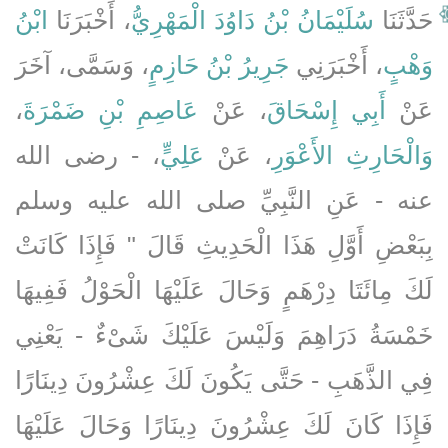
حَدَّثَنَا
سُلَيْمَانُ بْنُ دَاوُدَ الْمَهْرِيُّ
، أَخْبَرَنَا
ابْنُ
وَهْبٍ
، أَخْبَرَنِي
جَرِيرُ بْنُ حَازِمٍ
، وَسَمَّى، آخَرَ
،
عَاصِمِ بْنِ ضَمْرَةَ
، عَنْ
أَبِي إِسْحَاقَ
عَنْ
وَالْحَارِثِ الأَعْوَرِ
، عَنْ
عَلِيٍّ
، - رضى الله
عنه - عَنِ النَّبِيِّ صلى الله عليه وسلم
بِبَعْضِ أَوَّلِ هَذَا الْحَدِيثِ قَالَ ‏"‏ فَإِذَا كَانَتْ
لَكَ مِائَتَا دِرْهَمٍ وَحَالَ عَلَيْهَا الْحَوْلُ فَفِيهَا
خَمْسَةُ دَرَاهِمَ وَلَيْسَ عَلَيْكَ شَىْءٌ - يَعْنِي
فِي الذَّهَبِ - حَتَّى يَكُونَ لَكَ عِشْرُونَ دِينَارًا
فَإِذَا كَانَ لَكَ عِشْرُونَ دِينَارًا وَحَالَ عَلَيْهَا