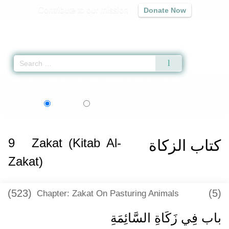
Contribute to our mission
Donate Now
Qur'an
|
Sunnah
|
Prayer Times
|
Audio
Home
»
Sunan Abi Dawud
»
Zakat (Kitab Al-Zakat)
» Hadith 1573
اردو
Language:
English
Urdu
9
Zakat (Kitab Al-
كتاب الزكاة
Zakat)
(523)
(5)
Chapter: Zakat On Pasturing Animals
باب فِي زَكَاةِ السَّائِمَةِ