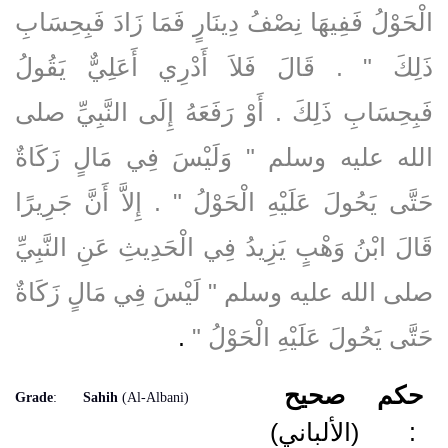
الْحَوْلُ فَفِيهَا نِصْفُ دِينَارٍ فَمَا زَادَ فَبِحِسَابِ
ذَلِكَ ‏"‏ ‏.‏ قَالَ فَلاَ أَدْرِي أَعَلِيٌّ يَقُولُ
فَبِحِسَابِ ذَلِكَ ‏.‏ أَوْ رَفَعَهُ إِلَى النَّبِيِّ صلى
الله عليه وسلم ‏"‏ وَلَيْسَ فِي مَالٍ زَكَاةٌ
حَتَّى يَحُولَ عَلَيْهِ الْحَوْلُ ‏"‏ ‏.‏ إِلاَّ أَنَّ جَرِيرًا
قَالَ ابْنُ وَهْبٍ يَزِيدُ فِي الْحَدِيثِ عَنِ النَّبِيِّ
صلى الله عليه وسلم ‏"‏ لَيْسَ فِي مَالٍ زَكَاةٌ
حَتَّى يَحُولَ عَلَيْهِ الْحَوْلُ ‏"
‏ ‏.‏
حكم
صحيح
Grade
:
Sahih
(Al-Albani)
(الألباني)
: