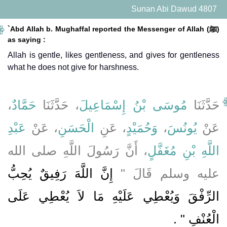
Sunan Abi Dawud 4807
`Abd Allah b. Mughaffal reported the Messenger of Allah (ﷺ)
as saying :
Allah is gentle, likes gentleness, and gives for gentleness
what he does not give for harshness.
،
حَمَّادٌ
، حَدَّثَنَا
مُوسَى بْنُ إِسْمَاعِيلَ
حَدَّثَنَا
عَبْدِ
، عَنْ
الْحَسَنِ
، عَنِ
وَحُمَيْدٍ
،
يُونُسَ
عَنْ
اللَّهِ بْنِ مُغَفَّلٍ
، أَنَّ رَسُولَ اللَّهِ صلى الله
عليه وسلم قَالَ ‏"‏
إِنَّ اللَّهَ رَفِيقٌ يُحِبُّ
الرِّفْقَ وَيُعْطِي عَلَيْهِ مَا لاَ يُعْطِي عَلَى
الْعُنْفِ ‏"
‏ ‏.‏