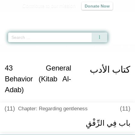
Contribute to our mission
Donate Now
Qur'an
|
Sunnah
|
Prayer Times
|
Audio
Home
»
Sunan Abi Dawud
»
General Behavior (Kitab Al-Adab)
» Hadith 4807
43
General
كتاب الأدب
Behavior (Kitab Al-
Adab)
(11)
(11)
Chapter: Regarding gentleness
باب فِي الرِّفْقِ