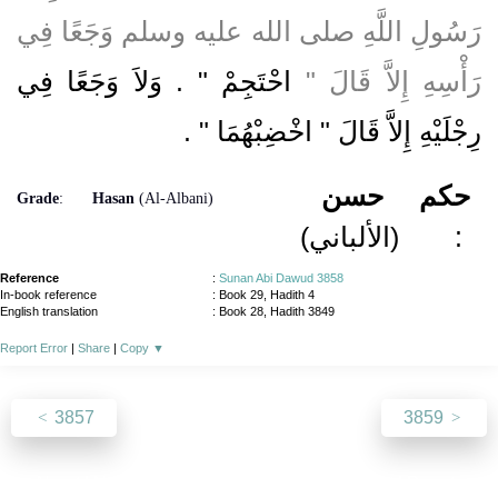
رَسُولِ اللَّهِ صلى الله عليه وسلم وَجَعًا فِي
رَأْسِهِ إِلاَّ قَالَ ‏"‏
احْتَجِمْ ‏"‏ ‏.‏ وَلاَ وَجَعًا فِي
رِجْلَيْهِ إِلاَّ قَالَ ‏"‏ اخْضِبْهُمَا ‏"
‏ ‏.‏
حكم
حسن
Grade
:
Hasan
(Al-Albani)
(الألباني)
:
Reference
:
Sunan Abi Dawud 3858
In-book reference
: Book 29, Hadith 4
English translation
:
Book 28, Hadith 3849
Report Error
|
Share
|
Copy
▼
3857
3859
About
|
News
|
Support
|
Developers
|
Contact
|
Donate