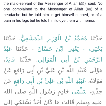
the maid-servant of the Messenger of Allah (ﷺ), said: No
one complained to the Messenger of Allah (ﷺ) of a
headache but he told him to get himself cupped, or of a
pain in his legs but he told him to dye them with henna.
حَدَّثَنَا
مُحَمَّدُ بْنُ الْوَزِيرِ الدِّمَشْقِيُّ
، حَدَّثَنَا
يَحْيَى، - يَعْنِي ابْنَ حَسَّانَ
- حَدَّثَنَا
عَبْدُ
،
فَائِدٌ
، حَدَّثَنَا
الرَّحْمَنِ بْنُ أَبِي الْمَوَالِي
مَوْلَى عُبَيْدِ اللَّهِ بْنِ عَلِيِّ بْنِ أَبِي رَافِعٍ عَنْ
مَوْلاَهُ،
عُبَيْدِ اللَّهِ بْنِ عَلِيِّ بْنِ أَبِي رَافِعٍ
عَنْ
جَدَّتِهِ،
سَلْمَى
خَادِمِ رَسُولِ اللَّهِ صلى الله
عليه وسلم قَالَتْ مَا كَانَ أَحَدٌ يَشْتَكِي إِلَى