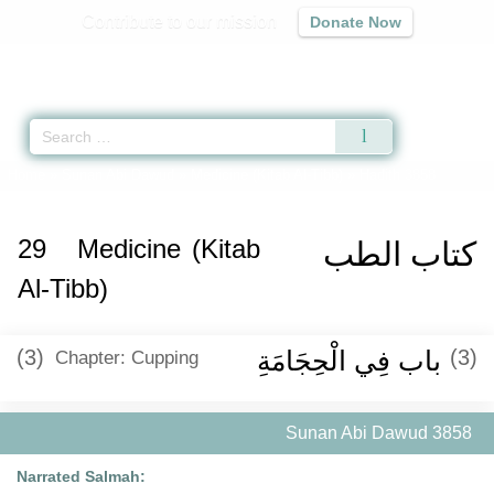
Contribute to our mission
Donate Now
Qur'an
|
Sunnah
|
Prayer Times
|
Audio
Home
»
Sunan Abi Dawud
»
Medicine (Kitab Al-Tibb)
» Hadith 3858
29
Medicine (Kitab
كتاب الطب
Al-Tibb)
(3)
باب فِي الْحِجَامَةِ
(3)
Chapter: Cupping
Sunan Abi Dawud 3858
Narrated Salmah: