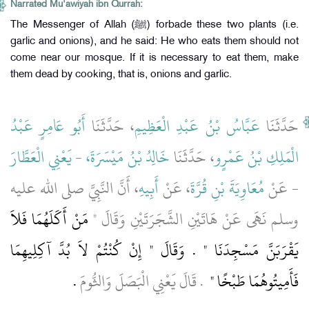
Narrated Mu'awiyah ibn Qurrah:
The Messenger of Allah (ﷺ) forbade these two plants (i.e.
garlic and onions), and he said: He who eats them should not
come near our mosque. If it is necessary to eat them, make
them dead by cooking, that is, onions and garlic.
حَدَّثَنَا
عَبَّاسُ بْنُ عَبْدِ الْعَظِيمِ
، حَدَّثَنَا
أَبُو عَامِرٍ عَبْدُ
الْمَلِكِ بْنُ عَمْرٍو
، حَدَّثَنَا
خَالِدُ بْنُ مَيْسَرَةَ، - يَعْنِي الْعَطَّارَ
- عَنْ
مُعَاوِيَةَ بْنِ قُرَّةَ
، عَنْ
أَبِيهِ
، أَنَّ النَّبِيَّ صلى الله عليه
وسلم نَهَى عَنْ هَاتَيْنِ الشَّجَرَتَيْنِ وَقَالَ ‏"‏
مَنْ أَكَلَهُمَا فَلاَ
يَقْرَبَنَّ مَسْجِدَنَا ‏"‏ ‏.‏ وَقَالَ ‏"‏ إِنْ كُنْتُمْ لاَ بُدَّ آكِلِيهِمَا
فَأَمِيتُوهُمَا طَبْخًا ‏"
‏ ‏.‏ قَالَ يَعْنِي الْبَصَلَ وَالثُّومَ
‏.‏