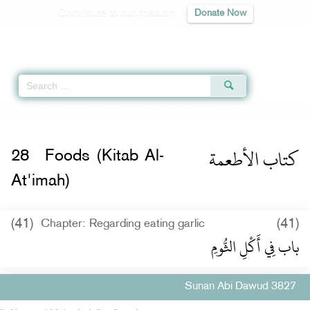
Contribute to our mission
Donate Now
Qur'an
|
Sunnah
|
Prayer Times
|
Audio
Home
»
Sunan Abi Dawud
»
Foods (Kitab Al-At'imah)
» Hadith 3827
كتاب الأطعمة
28
Foods (Kitab Al-
At'imah)
(41)
(41)
Chapter: Regarding eating garlic
باب فِي أَكْلِ الثُّومِ
Sunan Abi Dawud 3827