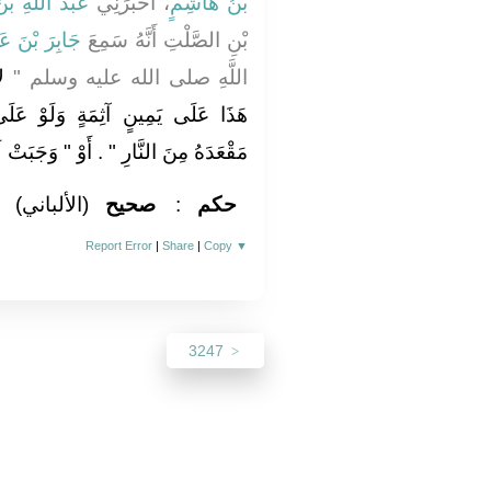
بْنُ هَاشِمٍ
، أَخْبَرَنِي
عَبْدُ اللَّهِ 
بْنِ الصَّلْتِ أَنَّهُ سَمِعَ
جَابِرَ بْنَ عَبْ
اللَّهِ صلى الله عليه وسلم ‏"‏
ل
هَذَا عَلَى يَمِينٍ آثِمَةٍ وَلَوْ عَلَى س
مَقْعَدَهُ مِنَ النَّارِ ‏"‏ ‏.‏ أَوْ ‏"‏ وَجَبَتْ ل"
(الألباني)
صحيح
:
حكم
Report Error
|
Share
|
Copy
▼
3247