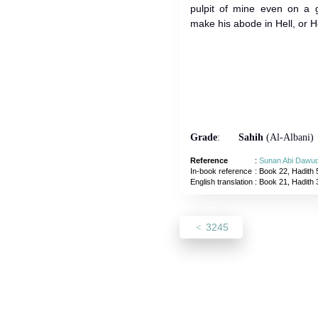
pulpit of mine even on a g
make his abode in Hell, or Hel
Grade
:
Sahih
(Al-Albani)
Reference
:
Sunan Abi Dawu
In-book reference
: Book 22, Hadith 
English translation
:
Book 21, Hadith
3245