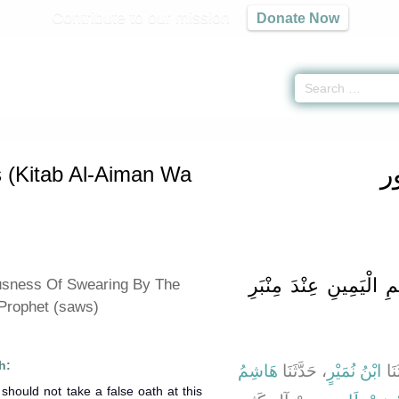
Contribute to our mission
Donate Now
nd Vows (Kitab Al-Aiman Wa Al-Nudhur)
» Hadith 3246
ر
 (Kitab Al-Aiman Wa
لْيَمِينِ عِنْدَ مِنْبَرِ
usness Of Swearing By The
Prophet (saws)
h:
، َا
ابْنُ نُمَيْرٍ
، حَدَّثَنَا
هَاشِمُ