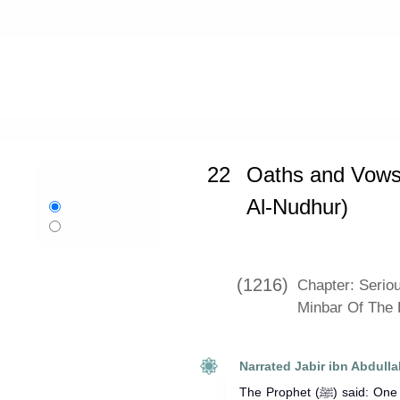
Home
»
Sunan Abi Dawud
»
Oaths a
22
Oaths and Vows
Language:
Al-Nudhur)
English
اردو
Urdu
(1216)
Chapter: Serio
Minbar Of The 
Narrated Jabir ibn Abdulla
The Prophet (ﷺ) said: One should not take a false oath at this