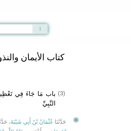
Qur'an
|
Sunnah
|
Prayer Times
|
Audio
كتاب الأيمان والنذو
باب مَا جَاءَ فِي تَعْظِيمِ ا
(3)
النَّبِيِّ
حَدَّثَنَا
عُثْمَانُ بْنُ أَبِي شَيْبَةَ
حَدَّثَن