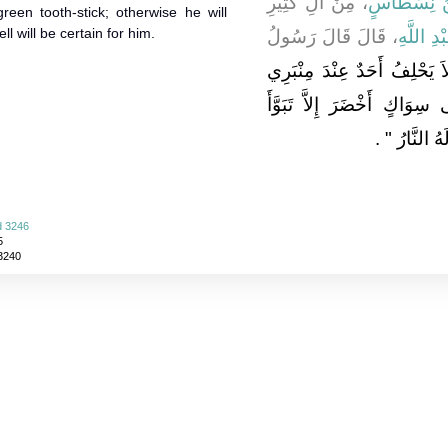
بْنُ نِسْطَاسٍ
، مِنْ آلِ كَثِيرِ
reen tooth-stick; otherwise he will
l will be certain for him.
دِ اللَّهِ
، قَالَ قَالَ رَسُولُ
اَ يَحْلِفُ أَحَدٌ عِنْدَ مِنْبَرِي
ِوَاكٍ أَخْضَرَ إِلاَّ تَبَوَّأَ
َهُ النَّارُ ‏
‏ ‏.‏
d 3246
5
 3240